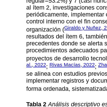
regular=53.2%) y 7 (casi nun
al ítem 2, investigaciones con
periódicamente, implementar 
control interno con el fin cons
Giraldo y Nuñez, 
organización (
resultados del ítem 6, tambié
precedentes donde se alerta so
procedimientos adecuados par
proyectos de desarrollo tecnol
al., 2022
Rivas Macías, 2022
Zha
;
;
se alinea con estudios previo
implementar registros y docum
forma ordenada, sistematizad
Tabla 2
Análisis descriptivo es