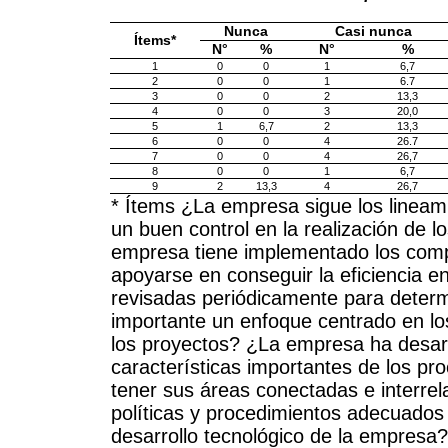
Nunca
Casi nunca
Ítems*
N°
%
N°
%
1
0
0
1
6,7
2
0
0
1
6.7
3
0
0
2
13,3
4
0
0
3
20,0
5
1
6,7
2
13,3
6
0
0
4
26.7
7
0
0
4
26,7
8
0
0
1
6,7
9
2
13,3
4
26,7
* Ítems ¿La empresa sigue los lineam
un buen control en la realización de l
empresa tiene implementado los compo
apoyarse en conseguir la eficiencia en
revisadas periódicamente para deter
importante un enfoque centrado en lo
los proyectos? ¿La empresa ha desarr
características importantes de los pr
tener sus áreas conectadas e interrel
políticas y procedimientos adecuados
desarrollo tecnológico de la empresa