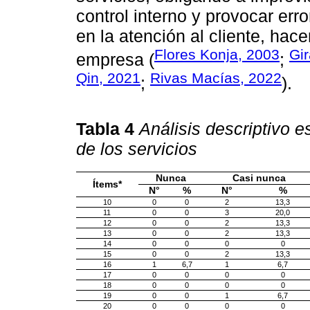
control interno y provocar err
en la atención al cliente, hac
Flores Konja, 2003
Gi
empresa (
;
Qin, 2021
Rivas Macías, 2022
;
).
Tabla 4
Análisis descriptivo e
de los servicios
Nunca
Casi nunca
Ítems*
N°
%
N°
%
10
0
0
2
13,3
11
0
0
3
20,0
12
0
0
2
13,3
13
0
0
2
13,3
14
0
0
0
0
15
0
0
2
13,3
16
1
6,7
1
6,7
17
0
0
0
0
18
0
0
0
0
19
0
0
1
6,7
20
0
0
0
0