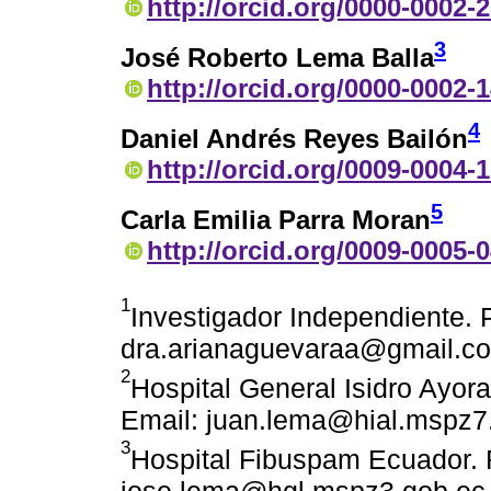
http://orcid.org/0000-0002-
3
José Roberto Lema Balla
http://orcid.org/0000-0002-
4
Daniel Andrés Reyes Bailón
http://orcid.org/0009-0004-
5
Carla Emilia Parra Moran
http://orcid.org/0009-0005-
1
Investigador Independiente. P
dra.arianaguevaraa@gmail.c
2
Hospital General Isidro Ayor
Email: juan.lema@hial.mspz7
3
Hospital Fibuspam Ecuador. 
jose.lema@hgl.mspz3.gob.ec