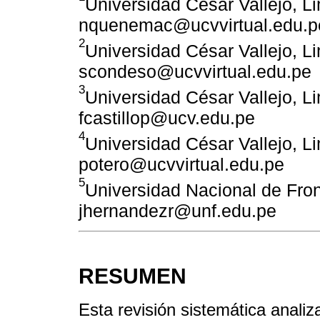
Universidad César Vallejo, L
nquenemac@ucvvirtual.edu.p
2
Universidad César Vallejo, L
scondeso@ucvvirtual.edu.pe
3
Universidad César Vallejo, L
fcastillop@ucv.edu.pe
4
Universidad César Vallejo, L
potero@ucvvirtual.edu.pe
5
Universidad Nacional de Fron
jhernandezr@unf.edu.pe
RESUMEN
Esta revisión sistemática anali