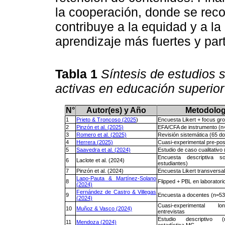
la cooperación, donde se reco
contribuye a la equidad y a l
aprendizaje más fuertes y part
Tabla 1
Síntesis de estudios 
activas en educación superio
N°
Autor(es) y Año
Metodolog
1
Prieto & Troncoso (2025
)
Encuesta Likert + focus gr
2
Pinzón et al. (2025)
EFA/CFA de instrumento (n
3
Romero et al. (2025)
Revisión sistemática (65 do
4
Herrera (2025)
Cuasi-experimental pre-pos
5
Saavedra et al. (2024)
Estudio de caso cualitativo
Encuesta descriptiva 
6
Laclote et al. (2024)
estudiantes)
7
Pinzón et al. (2024)
Encuesta Likert transversa
Lapo-Pauta & Martínez-Solano
8
Flipped + PBL en laboratori
(2024)
Fernández de Castro & Villegas
9
Encuesta a docentes (n=53
(2024)
Cuasi-experimental lo
10
Muñoz & Vasco (2024)
entrevistas
Estudio descriptivo 
11
Mendoza (2024)