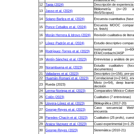
estadística MC
12
Tapia (2024)
Descripción de experiencia
Bibliometría (n=~20 
13
Jasso et al. (2024)
WoS/Scopus)
14
Solano-Barliza et al. (2024)
Encuesta cuantitativa (fase
Encuesta MOOC comparat
15
Ponce Ceballos et al. (2024)
vs. finish)
16
Morán Herrera & Idrovo (2024)
Revisión cualitativa de liter
17
López-Padrón et al. (2024)
Estudio descriptivo compar
Instrumental (n
18
Rodríguez-Torres et al. (2023)
EFA/Cronbach/JASP
19
Ventín-Sánchez et al. (2023)
Entrevistas y análisis de 
Estudio cualitativo (f
20
Norambuena et al. (2023)
documentos)
21
Valladares et al. (2023)
Descriptivo (n=156), pre-po
22
Huamán-Romaní et al. (2023)
Correlacional (n=2 641), 
Mixto (n=54), deep learn
23
Rueda (2023)
decisión
24
Lerma-Noriega et al. (2023)
Comparativo México-Colom
25
Colón (2023)
Cualitativo (7 entrevistas)
26
Llovera-López et al. (2023)
Bibliográfica (2017-20)
Caso secuencial Web
27
George-Reyes et al. (2023)
encuesta
28
Paredes-Chacín et al. (2023)
Cualitativo (25 profs), cuest
29
Araiza-Vazquez et al. (2023)
Cuasi-experimental (n=1 250
30
George-Reyes (2023)
Sistemática (2010-21)