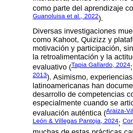
como parte del aprendizaje co
Guanoluisa et al., 2022
).
Diversas investigaciones mue
como Kahoot, Quizizz y plataf
motivación y participación, s
la retroalimentación y la actit
Tapia Gallardo, 2024
evaluativo (
2013
). Asimismo, experiencia
latinoamericanas han document
desarrollo de competencias cog
especialmente cuando se arti
Araiza-Vá
evaluación auténtica (
León & Villegas Pantoja, 2024
Con
;
muchas de estas prácticas ca