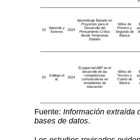
i
Aprendizaje Basado en
Proyectos para el
Niños de
Valverde y
Desarrollo del
Primero y
pa
19
2024
Esteves
Pensamiento Crítico
Segundo de
d
desde Tempranas
Básica
Edades
El papel del ABP en el
desarrollo de las
Niños de
Gallego et
competencias
Tercero y
pa
20
2024
al.
comunicativas en
Cuarto de
estudiantes de
Básica
educación
Fuente:
Información extraída 
bases de datos
.
Los estudios revisados evide