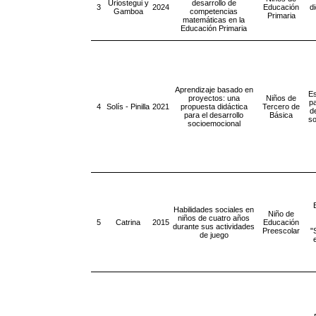
Uriostegui y
desarrollo de
3
2024
Educación
d
Gamboa
competencias
Primaria
matemáticas en la
Educación Primaria
Aprendizaje basado en
Es
proyectos: una
Niños de
pa
4
Solís - Pinilla
2021
propuesta didáctica
Tercero de
d
para el desarrollo
Básica
so
socioemocional
Habilidades sociales en
Niño de
niños de cuatro años
5
Catrina
2015
Educación
durante sus actividades
Preescolar
"
de juego