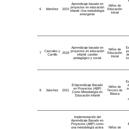
Aprendizaje basado en
Niños de
proyectos en educación
6
Martínez
2023
Educación
infantil: Una metodología
Inicial
emergente
Aprendizaje basado en
Es
Niños de
Cascales y
proyectos en educación
pa
7
2018
Educación
Carrillo
infantil: cambio
d
Inicial
pedagógico y social
so
Es
El Aprendizaje Basado
Niños de
en Proyectos (ABP)
s
8
Sánchez
2021
Tercero de
Como Metodología en
Básica
Educación Infantil
Implementación del
Aprendizaje Basado en
Proyectos (ABP) como
una metodología activa
Niños de