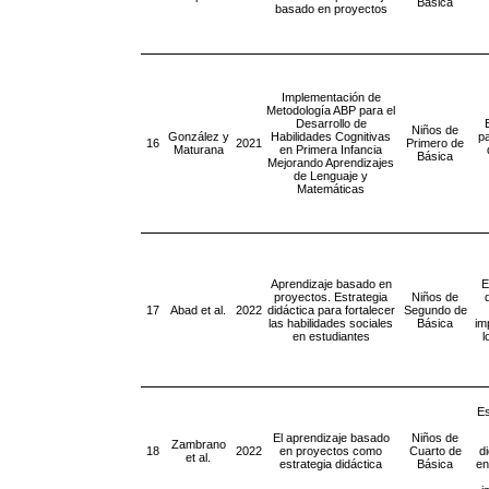
Básica
basado en proyectos
Implementación de
Metodología ABP para el
Desarrollo de
Niños de
González y
Habilidades Cognitivas
pa
16
2021
Primero de
Maturana
en Primera Infancia
Básica
Mejorando Aprendizajes
de Lenguaje y
Matemáticas
Aprendizaje basado en
E
proyectos. Estrategia
Niños de
17
Abad et al.
2022
didáctica para fortalecer
Segundo de
las habilidades sociales
Básica
im
en estudiantes
l
Es
El aprendizaje basado
Niños de
Zambrano
18
2022
en proyectos como
Cuarto de
d
et al.
estrategia didáctica
Básica
en