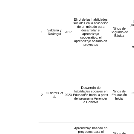
El rol de las habilidades
sociales en la aplicación
ju
de un método para
Niños de
Saldaña y
desarrollar el
1
2017
Segundo de
Reátegui
aprendizaje
Básica
cooperativo: el
aprendizaje basado en
proyectos
e
Desarrollo de
habilidades sociales en
Niños de
Gutiérrez et
C
2
2023
Educación Inicial a partir
Educación
al.
del programa Aprender
Inicial
a Convivir
Aprendizaje basado en
proyectos para el
Niños de