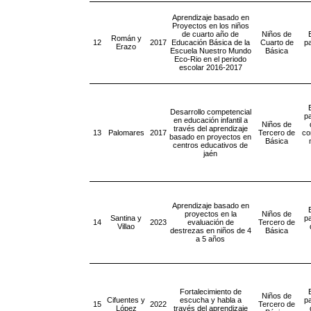
Aprendizaje basado en
Proyectos en los niños
de cuarto año de
Niños de
Román y
12
2017
Educación Básica de la
Cuarto de
pa
Erazo
Escuela Nuestro Mundo
Básica
Eco-Rio en el periodo
escolar 2016-2017
Desarrollo competencial
pa
en educación infantil a
Niños de
través del aprendizaje
13
Palomares
2017
Tercero de
co
basado en proyectos en
Básica
centros educativos de
jaén
Aprendizaje basado en
proyectos en la
Niños de
Santina y
pa
14
2023
evaluación de
Tercero de
Villao
destrezas en niños de 4
Básica
a 5 años
Fortalecimiento de
Niños de
Cifuentes y
escucha y habla a
pa
15
2022
Tercero de
López
través del aprendizaje