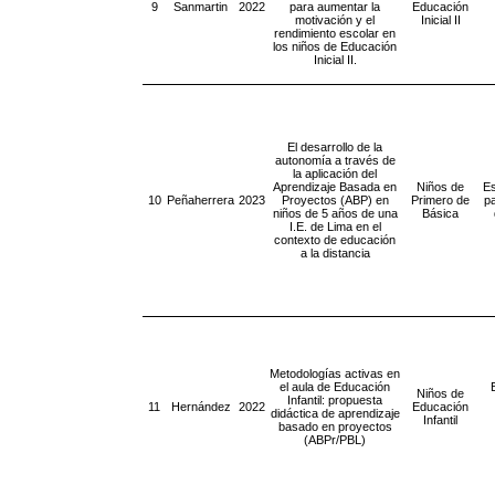
9
Sanmartin
2022
para aumentar la
Educación
motivación y el
Inicial II
rendimiento escolar en
los niños de Educación
Inicial II.
El desarrollo de la
autonomía a través de
la aplicación del
Aprendizaje Basada en
Niños de
Es
10
Peñaherrera
2023
Proyectos (ABP) en
Primero de
pa
niños de 5 años de una
Básica
I.E. de Lima en el
contexto de educación
a la distancia
Metodologías activas en
el aula de Educación
Niños de
Infantil: propuesta
11
Hernández
2022
Educación
didáctica de aprendizaje
Infantil
basado en proyectos
(ABPr/PBL)