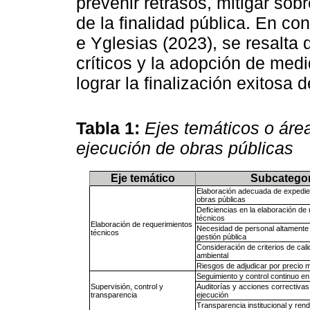
prevenir retrasos, mitigar so
de la finalidad pública. En co
e Yglesias (2023), se resalta 
críticos y la adopción de med
lograr la finalización exitosa 
Tabla 1:
Ejes temáticos o área
ejecución de obras públicas
Eje temático
Subcategor
Elaboración adecuada de expedie
obras públicas
Deficiencias en la elaboración de
técnicos
Elaboración de requerimientos
Necesidad de personal altamente
técnicos
gestión pública
Consideración de criterios de cali
ambiental
Riesgos de adjudicar por precio 
Seguimiento y control continuo en
Supervisión, control y
Auditorías y acciones correctivas
transparencia
ejecución
Transparencia institucional y ren