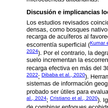
Discusión e implicancias lo
Los estudios revisados coinc
densas, como bosques nativos
recarga de acuíferos al favorece
Kumar e
escorrentía superficial (
2024
). Por el contrario, la deg
suelo incrementan la escorren
recarga efectiva en más del 3
2022
Dibaba et al., 2020
;
). Herr
sistemas de información geogr
probado ser útiles para evalua
al., 2024
Cristiano et al., 2020
;
). 
de combinar enfoques ecohidro