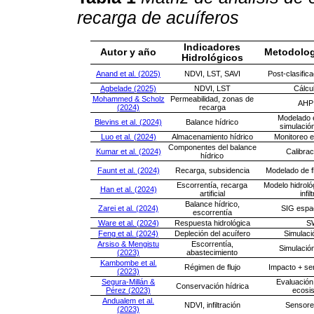
recarga de acuíferos
Indicadores
Autor y año
Metodolog
Hidrológicos
Anand et al. (2025)
NDVI, LST, SAVI
Post-clasific
Agbelade (2025)
NDVI, LST
Cálcu
Mohammed & Scholz
Permeabilidad, zonas de
AHP
(2024)
recarga
Modelado 
Blevins et al. (2024)
Balance hídrico
simulación
Luo et al. (2024)
Almacenamiento hídrico
Monitoreo e
Componentes del balance
Kumar et al. (2024)
Calibra
hídrico
Faunt et al. (2024)
Recarga, subsidencia
Modelado de f
Escorrentía, recarga
Modelo hidroló
Han et al. (2024)
artificial
infil
Balance hídrico,
Zarei et al. (2024)
SIG espa
escorrentía
Ware et al. (2024)
Respuesta hidrológica
S
Feng et al. (2024)
Depleción del acuífero
Simulaci
Arsiso & Mengistu
Escorrentía,
Simulación
(2023)
abastecimiento
Kambombe et al.
Régimen de flujo
Impacto + se
(2023)
Segura-Millán &
Evaluación
Conservación hídrica
Pérez (2023)
ecosi
Andualem et al.
NDVI, infiltración
Sensore
(2023)