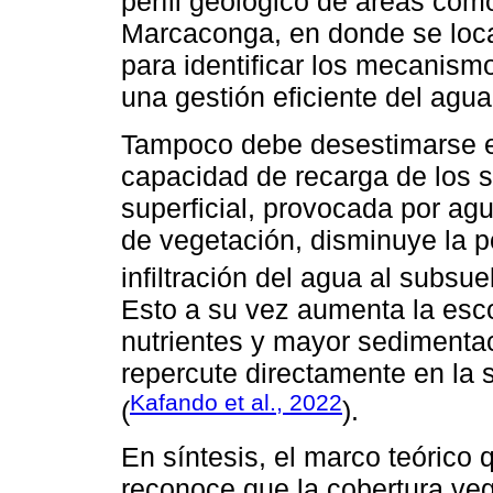
perfil geológico de áreas co
Marcaconga, en donde se loca
para identificar los mecanism
una gestión eficiente del agu
Tampoco debe desestimarse el
capacidad de recarga de los s
superficial, provocada por ag
de vegetación, disminuye la po
infiltración del agua al subsue
Esto a su vez aumenta la esco
nutrientes y mayor sedimentac
repercute directamente en la s
Kafando et al., 2022
(
).
En síntesis, el marco teórico
reconoce que la cobertura veg