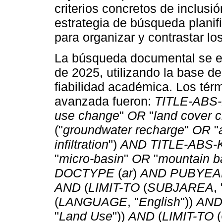
criterios concretos de inclusi
estrategia de búsqueda planifi
para organizar y contrastar lo
La búsqueda documental se ef
de 2025, utilizando la base d
fiabilidad académica. Los té
avanzada fueron:
TITLE-ABS
use change
"
OR
"
land cover 
("
groundwater recharge
"
OR
"
infiltration
")
AND TITLE-ABS-
"
micro-basin
"
OR
"
mountain b
DOCTYPE
(
ar
)
AND PUBYEA
AND
(
LIMIT-TO
(
SUBJAREA
, 
(
LANGUAGE
, "
English
"))
AN
"
Land Use
"))
AND
(
LIMIT-TO
(