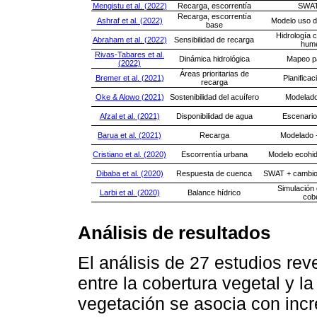
Mengistu et al. (2022)
Recarga, escorrentía
SWAT
Recarga, escorrentía
Ashraf et al. (2022)
Modelo uso de
base
Hidrología 
Abraham et al. (2022)
Sensibilidad de recarga
hum
Rivas-Tabares et al.
Dinámica hidrológica
Mapeo pa
(2022)
Áreas prioritarias de
Bremer et al. (2021)
Planificac
recarga
Oke & Alowo (2021)
Sostenibilidad del acuífero
Modelado
Afzal et al. (2021)
Disponibilidad de agua
Escenario
Barua et al. (2021)
Recarga
Modelado 
Cristiano et al. (2020)
Escorrentía urbana
Modelo ecohid
Dibaba et al. (2020)
Respuesta de cuenca
SWAT + cambio 
Simulación
Larbi et al. (2020)
Balance hídrico
cob
Análisis de resultados
El análisis de 27 estudios reve
entre la cobertura vegetal y l
vegetación se asocia con incr