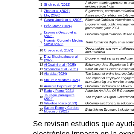
A citizen-centric approach to und
3
Singh et al. (2022)
evidence from India
.
4
Zhao et al. (2021)
E-governent, corruption reduction
5
Ella, (2020)
Assessing Correlation on E-Gover
6
Castro Uceda et al. (2025)
Efecto del Gobierno electrónico en
E-government, public management, a
7
Peña Mateo (2024)
government, year 2023
Espinoza Orozco et al.
8
Gobierno digital municipal desde 
(2023)
Huamán Coronel y Medina
9
Transformación digital en la admi
Sotelo (2022)
Opportunities and new challenges in
10
Orozco et al, (2023)
and Colombia
Díaz Shupingahua et al.
11
E-government services and user sa
(2022)
12
Al Osaimi et al. (2025)
Enhancing User Experience in E-
13
Simonofski et al. (2021)
What influences citizens’ expecta
14
Alarabiat (2024)
The impact of online learning fati
The impact of employee engageme
15
Shkurti y Mustafa (2024)
manufacturing and service enterp
16
Armenta Bojórquez (2018)
Gobierno Electrónico en México
17
Radu y Petcu (2021)
Adoption And Use Of E-Governm
Jáuregui Iparraguirre
18
The Impact Of Digital Governmen
(2024)
19
Villalobos Risco (2023)
Gobierno electrónico, la solución 
Sacoto Romo y Cordero
20
E-justicia en Ecuador: inclusión d
Moscoso, (2021)
Se revisan estudios que ayud
electrónico impacta en la expe