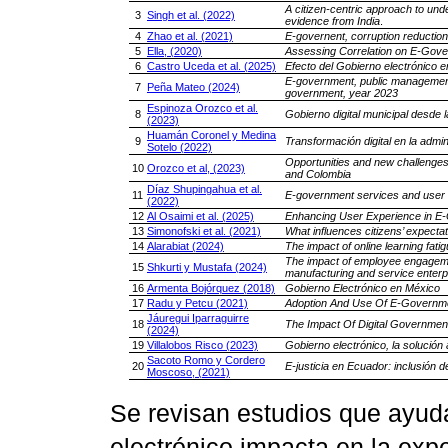
A citizen-centric approach to und
3
Singh et al. (2022)
evidence from India
.
4
Zhao et al. (2021)
E-governent, corruption reduction
5
Ella, (2020)
Assessing Correlation on E-Gover
6
Castro Uceda et al. (2025)
Efecto del Gobierno electrónico en
E-government, public management, a
7
Peña Mateo (2024)
government, year 2023
Espinoza Orozco et al.
8
Gobierno digital municipal desde 
(2023)
Huamán Coronel y Medina
9
Transformación digital en la admi
Sotelo (2022)
Opportunities and new challenges in
10
Orozco et al, (2023)
and Colombia
Díaz Shupingahua et al.
11
E-government services and user sa
(2022)
12
Al Osaimi et al. (2025)
Enhancing User Experience in E-
13
Simonofski et al. (2021)
What influences citizens’ expecta
14
Alarabiat (2024)
The impact of online learning fati
The impact of employee engageme
15
Shkurti y Mustafa (2024)
manufacturing and service enterp
16
Armenta Bojórquez (2018)
Gobierno Electrónico en México
17
Radu y Petcu (2021)
Adoption And Use Of E-Governm
Jáuregui Iparraguirre
18
The Impact Of Digital Governmen
(2024)
19
Villalobos Risco (2023)
Gobierno electrónico, la solución 
Sacoto Romo y Cordero
20
E-justicia en Ecuador: inclusión d
Moscoso, (2021)
Se revisan estudios que ayud
electrónico impacta en la expe