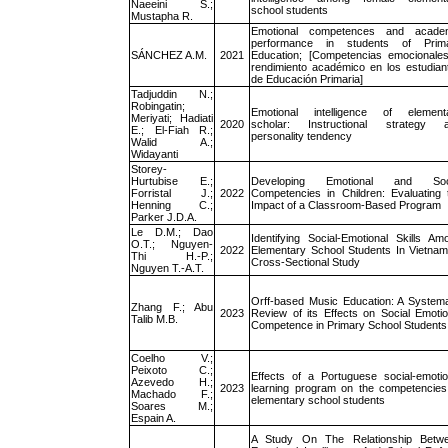
Naeeini S.;
school students
Mustapha R.
Emotional competences and acade
performance in students of Prim
SÁNCHEZ A.M.
2021
Education; [Competencias emocionale
rendimiento académico en los estudian
de Educación Primaria]
Tadjuddin N.;
Robingatin;
Emotional intelligence of element
Meriyati; Hadiati
2020
scholar: Instructional strategy 
E.; El-Fiah R.;
personality tendency
Walid A.;
Widayanti
Storey-
Hurtubise E.;
Developing Emotional and Soc
Forristal J.;
2022
Competencies in Children: Evaluating 
Henning C.;
Impact of a Classroom-Based Program
Parker J.D.A.
Le D.M.; Dao
Identifying Social-Emotional Skills Am
O.T.; Nguyen-
2022
Elementary School Students In Vietnam
Thi H.-P.;
Cross-Sectional Study
Nguyen T.-A.T.
Orff-based Music Education: A Systema
Zhang F.; Abu
2023
Review of its Effects on Social Emotio
Talib M.B.
Competence in Primary School Students
Coelho V.;
Peixoto C.;
Effects of a Portuguese social-emotio
Azevedo H.;
2023
learning program on the competencies
Machado F.;
elementary school students
Soares M.;
Espain A.
A Study On The Relationship Betw