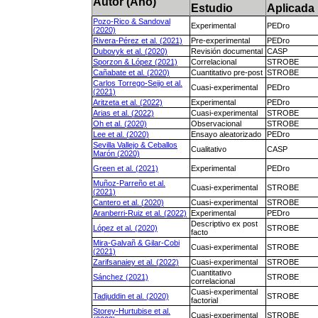
Autor (Año)
Estudio
Aplicada
Pozo-Rico & Sandoval
Experimental
PEDro
(2020)
Rivera-Pérez et al. (2021)
Pre-experimental
PEDro
Dubovyk et al. (2020)
Revisión documental
CASP
Sporzon & López (2021)
Correlacional
STROBE
Cañabate et al. (2020)
Cuantitativo pre-post
STROBE
Carlos Torrego-Seijo et al.
Cuasi-experimental
PEDro
(2021)
Aritzeta et al. (2022)
Experimental
PEDro
Arias et al. (2022)
Cuasi-experimental
STROBE
Oh et al. (2020)
Observacional
STROBE
Lee et al. (2020)
Ensayo aleatorizado
PEDro
Sevilla Vallejo & Ceballos
Cualitativo
CASP
Marón (2020)
Green et al. (2021)
Experimental
PEDro
Muñoz-Parreño et al.
Cuasi-experimental
STROBE
(2021)
Cantero et al. (2020)
Cuasi-experimental
STROBE
Aranberri-Ruiz et al. (2022)
Experimental
PEDro
Descriptivo ex post
López et al. (2020)
STROBE
facto
Mira-Galvañ & Gilar-Cobi
Cuasi-experimental
STROBE
(2021)
Zarifsanaiey et al. (2022)
Cuasi-experimental
STROBE
Cuantitativo
Sánchez (2021)
STROBE
correlacional
Cuasi-experimental
Tadjuddin et al. (2020)
STROBE
factorial
Storey-Hurtubise et al.
Cuasi-experimental
STROBE