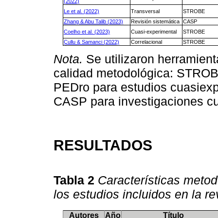
(2022)
Le et al. (2022)
Transversal
STROBE
Zhang & Abu Talib (2023)
Revisión sistemática
CASP
Coelho et al. (2023)
Cuasi-experimental
STROBE
Çullu & Samanci (2022)
Correlacional
STROBE
Nota.
Se utilizaron herramient
calidad metodológica: STROB
PEDro para estudios cuasiexp
CASP para investigaciones cua
RESULTADOS
Tabla 2
Características metod
los estudios incluidos en la re
Autores
Año
Título