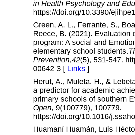
in Health Psychology and Edu
https://doi.org/10.3390/ejihp
Green, A. L., Ferrante, S., Bo
Reece, B. (2021). Evaluation
program: A social and Emotion
elementary school students.
T
Prevention
,
42
(5), 531-547. ht
00642-3 [
Links
]
Herut, A., Muleta, H., & Lebet
a predictor for academic achi
primary schools of southern E
Open
, 9(100779), 100779.
https://doi.org/10.1016/j.ssa
Huamaní Huamán, Luis Héctor