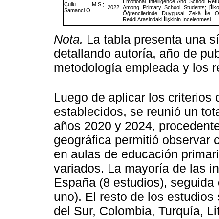
Emotional Intelligence And School Refu
Çullu M.S.;
2022
Among Primary School Students; [İlko
Samanci O.
Öğrencilerinde Duygusal Zekâ İle O
Reddi Arasindaki İlişkinin İncelenmesi
Nota.
La tabla presenta una sí
detallando autoría, año de publ
metodología empleada y los r
Luego de aplicar los criterio
establecidos, se reunió un tot
años 2020 y 2024, procedente
geográfica permitió observar
en aulas de educación primari
variados. La mayoría de las i
España (8 estudios), seguida
uno). El resto de los estudio
del Sur, Colombia, Turquía, Li