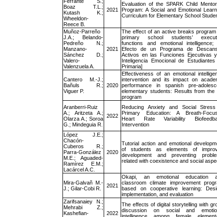
Ferrante S.;
Evaluation of the SPARK Child Mentor
Boaz T.L.;
2021
Program: A Social and Emotional Learn
Kutash K.;
Curriculum for Elementary School Stude
Wheeldon-
Reece B.
Muñoz-Parreño
The effect of an active breaks program
J.A.; Belando-
primary school students’ execut
Pedreño N.;
functions and emotional intelligence; 
Manzano-
2021
Efecto de un Programa de Descan
Sánchez D.;
Activos en las Funciones Ejecutivas y
Valero-
Inteligencia Emocional de Estudiantes
Valenzuela A.
Primaria]
Effectiveness of an emotional intellige
Cantero M.-J.;
intervention and its impact on acade
Bañuls R.;
2020
performance in spanish pre-adolesc
Viguer P.
elementary students: Results from the 
program
Aranberri-Ruiz
Reducing Anxiety and Social Stress
A.; Aritzeta A.;
Primary Education: A Breath-Focu
2022
Olarza A.; Soroa
Heart Rate Variability Biofeedb
G.; Mindeguia R.
Intervention
López J.E.;
Chacón-
Tutorial action and emotional developm
Cuberos R.;
of students as elements of impro
Parra-González
2020
development and preventing probl
M.E.; Aguaded-
related with coexistence and social aspe
Ramírez E.M.;
Lacárcel A.C.
Okapi, an emotional education 
Mira-Galvañ M.-
classroom climate improvement prog
2021
J.; Gilar-Cobi R.
based on cooperative learning: Desi
implementation, and evaluation
Zarifsanaiey N.;
The effects of digital storytelling with g
Mehrabi Z.;
discussion on social and emotio
Kashefian-
2022
intelligence among female element