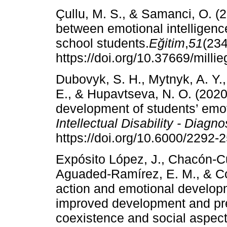
Çullu, M. S., & Samanci, O. (2
between emotional intelligen
school students.
Eğitim
,
51
(234
https://doi.org/10.37669/milli
Dubovyk, S. H., Mytnyk, A. Y.
E., & Hupavtseva, N. O. (2020)
development of students’ emoti
Intellectual Disability - Diagn
https://doi.org/10.6000/2292-
Expósito López, J., Chacón-Cu
Aguaded-Ramírez, E. M., & Con
action and emotional develop
improved development and pre
coexistence and social aspect