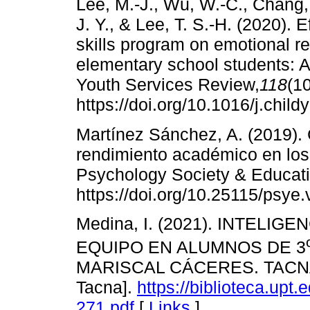
Lee, M.-J., Wu, W.-C., Chang, 
J. Y., & Lee, T. S.-H. (2020). 
skills program on emotional 
elementary school students: 
Youth Services Review,
118
(1
https://doi.org/10.1016/j.chil
Martínez Sánchez, A. (2019)
rendimiento académico en los
Psychology Society & Educatio
https://doi.org/10.25115/psye
Medina, I. (2021). INTELI
EQUIPO EN ALUMNOS DE 3
MARISCAL CÁCERES. TACNA. 
Tacna].
https://biblioteca.upt
271.pdf
[
Links
]