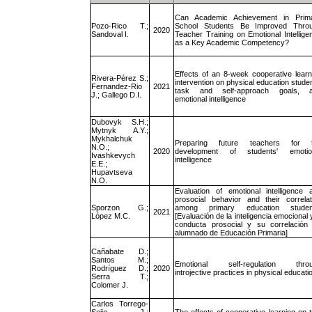
Can Academic Achievement in Prim
Pozo-Rico T.;
School Students Be Improved Thro
2020
Sandoval I.
Teacher Training on Emotional Intellige
as a Key Academic Competency?
Effects of an 8-week cooperative learn
Rivera-Pérez S.;
intervention on physical education studen
Fernandez-Rio
2021
task and self-approach goals, 
J.; Gallego D.I.
emotional intelligence
Dubovyk S.H.;
Mytnyk A.Y.;
Mykhalchuk
Preparing future teachers for 
N.O.;
2020
development of students' emotio
Ivashkevych
intelligence
E.E.;
Hupavtseva
N.O.
Evaluation of emotional intelligence 
prosocial behavior and their correlat
Sporzon G.;
among primary education studen
2021
López M.C.
[Evaluación de la inteligencia emocional y
conducta prosocial y su correlación
alumnado de Educación Primaria]
Cañabate D.;
Santos M.;
Emotional self-regulation thro
Rodríguez D.;
2020
introjective practices in physical educati
Serra T.;
Colomer J.
Carlos Torrego-