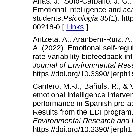
Arias, J., Soto-Carballo, J. G.
Emotional intelligence and ac
students.
Psicologia
,
35
(1). ht
00216-0 [
Links
]
Aritzeta, A., Aranberri-Ruiz, A
A. (2022). Emotional self-regu
rate-variability biofeedback i
Journal of Environmental Res
https://doi.org/10.3390/ijerp
Cantero, M.-J., Bañuls, R., & 
emotional intelligence interve
performance in Spanish pre-a
Results from the EDI program
Environmental Research and 
https://doi.org/10.3390/ijerp