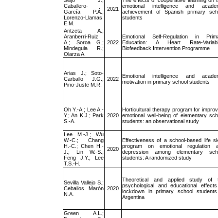
Seijo J.;
The effects of cooperative learning on tr
Caballero-
emotional intelligence and acade
2021
García P.Á.;
achievement of Spanish primary sch
Lorenzo-Llamas
students
E.M.
Aritzeta A.;
Aranberri-Ruiz
Emotional Self-Regulation in Prim
A.; Soroa G.;
2022
Education: A Heart Rate-Variabil
Mindeguia R.;
Biofeedback Intervention Programme
Olarza A.
Arias J.; Soto-
Emotional intelligence and acade
Carballo J.G.;
2022
motivation in primary school students
Pino-Juste M.R.
Oh Y.-A.; Lee A.-
Horticultural therapy program for improv
Y.; An K.J.; Park
2020
emotional well-being of elementary sch
S.-A.
students: an observational study
Lee M.-J.; Wu
W.-C.; Chang
Effectiveness of a school-based life ski
H.-C.; Chen H.-
program on emotional regulation 
2020
J.; Lin W.-S.;
depression among elementary sch
Feng J.Y.; Lee
students: A randomized study
T.S.-H.
Theoretical and applied study of 
Sevilla Vallejo S.;
psychological and educational effects
Ceballos Marón
2020
lockdown in primary school students
N.A.
Argentina
Green A.L.;