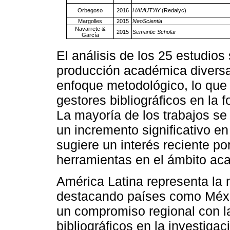
Orbegoso
2016
HAMUT’AY
(Redalyc)
Margolles
2015
NeoScientia
Navarrete &
2015
Semantic Scholar
García
El análisis de los 25 estudio
producción académica diversa
enfoque metodológico, lo que r
gestores bibliográficos en la f
La mayoría de los trabajos se
un incremento significativo en
sugiere un interés reciente por
herramientas en el ámbito ac
América Latina representa la 
destacando países como Méxic
un compromiso regional con la
bibliográficos en la investiga