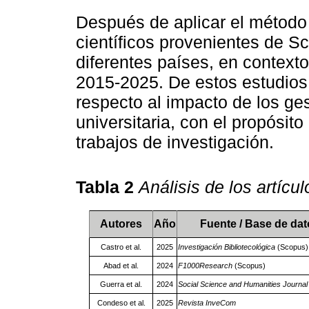
Después de aplicar el método
científicos provenientes de 
diferentes países, en context
2015-2025. De estos estudios 
respecto al impacto de los ges
universitaria, con el propósito
trabajos de investigación.
Tabla 2
Análisis de los artícu
Autores
Año
Fuente / Base de da
Castro et al.
2025
Investigación Bibliotecológica
(Scopus)
Abad et al.
2024
F1000Research
(Scopus)
Guerra et al.
2024
Social Science and Humanities Journal
Condeso et al.
2025
Revista InveCom