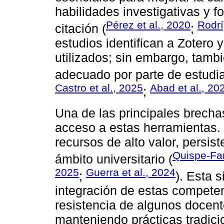
habilidades investigativas y f
Pérez et al., 2020
Rodr
citación (
;
estudios identifican a Zotero
utilizados; sin embargo, tamb
adecuado por parte de estudia
Castro et al., 2025
Abad et al., 20
;
Una de las principales brecha
acceso a estas herramientas.
recursos de alto valor, persis
Quispe-Far
ámbito universitario (
2025
Guerra et al., 2024
;
). Esta 
integración de estas competen
resistencia de algunos docen
manteniendo prácticas tradici