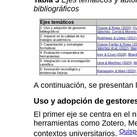
bibliográficos
Ejes temáticos
1. Uso y adopción de gestores
Quispe & Rojas (2023)
;
Qu
bibliográficos
Sánchez, Corral & Moreno
2. Impacto en la calidad de los
Rodríguez & López (2021)
trabajos académicos
3. Capacitación y estrategias
Quispe-Farfán & Rojas (2
formativas
Sánchez et al. (2022)
;
Marg
4. Evaluación comparativa de
Ivey & Crum (2018)
;
Bhard
herramientas
5. Integración con la investigación
Lima & Martínez (2023)
;
Ma
científica
6. Innovación tecnológica y
Ramasamy & Mani (2022)
tendencias futuras
A continuación, se presentan l
Uso y adopción de gestores
El primer eje se centra en el 
herramientas como Zotero, M
Quisp
contextos universitarios.