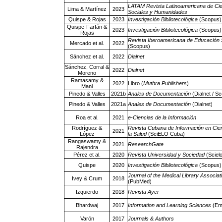
LATAM Revista Latinoamericana de Ci
Lima & Martínez
2023
Sociales y Humanidades
Quispe & Rojas
2023
Investigación Bibliotecológica
(Scopus)
Quispe-Farfán &
2023
Investigación Bibliotecológica
(Scopus)
Rojas
Revista Iberoamericana de Educación 
Mercado et al.
2022
(Scopus)
Sánchez et al.
2022
Dialnet
Sánchez, Corral &
2022
Dialnet
Moreno
Ramasamy &
2022
Libro (
Muthra Publishers
)
Mani
Pinedo & Valles
2021b
Anales de Documentación
(Dialnet / S
Pinedo & Valles
2021a
Anales de Documentación
(Dialnet)
Roa et al.
2021
e-Ciencias de la Información
Rodríguez &
Revista Cubana de Información en Cie
2021
López
la Salud
(SciELO Cuba)
Rangaswamy &
2021
ResearchGate
Rajendra
Pérez et al.
2020
Revista Universidad y Sociedad
(Sciel
Quispe
2020
Investigación Bibliotecológica
(Scopus)
Journal of the Medical Library Associat
Ivey & Crum
2018
(PubMed)
Izquierdo
2018
Revista Ayer
Bhardwaj
2017
Information and Learning Sciences
(Em
Varón
2017
Journals & Authors