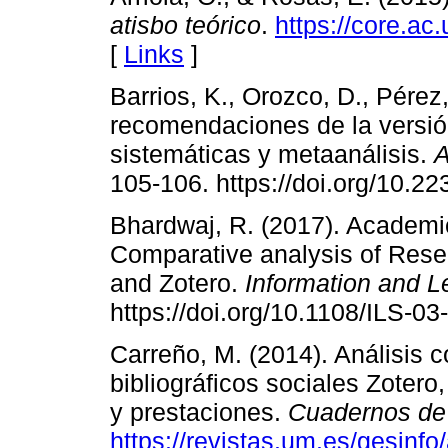
atisbo teórico
.
https://core.a
[
Links
]
Barrios, K., Orozco, D., Pére
recomendaciones de la versi
sistemáticas y metaanálisis.
A
105-106. https://doi.org/10.
Bhardwaj, R. (2017). Academic
Comparative analysis of Res
and Zotero.
Information and L
https://doi.org/10.1108/ILS-0
Carreño, M. (2014). Análisis 
bibliográficos sociales Zotero
y prestaciones.
Cuadernos de 
https://revistas.um.es/gesinfo