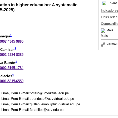
Enviar 
tion in higher education: A systematic
15-2025)
Indicadore
Links rela
Compartilh
Mais
1
Mais
anegra
-0007-4345-9865
Permali
2
 Camizan
-0002-2984-8385
3
va Butrón
-0002-5195-1784
4
Palacios
-0001-5815-6559
. Lima, Perú E-mail:potero@ucvvirtual.edu.pe
o. Lima, Perú E-mail:scondeso@ucvvirtual.edu.pe
. Lima, Perú E-mail:gvillanuevabu@ucvvirtual.edu.pe
. Lima, Perú E-mail:fcastillop@ucv.edu.pe