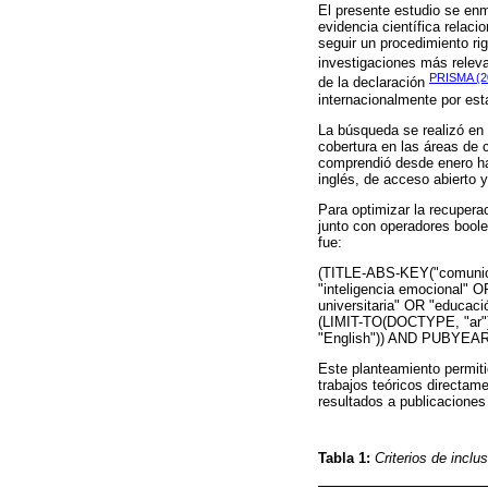
El presente estudio se enma
evidencia científica relaci
seguir un procedimiento ri
investigaciones más releva
PRISMA (2
de la declaración
internacionalmente por est
La búsqueda se realizó en
cobertura en las áreas de 
comprendió desde enero ha
inglés, de acceso abierto 
Para optimizar la recuper
junto con operadores bool
fue:
(TITLE-ABS-KEY("comunica
"inteligencia emocional" 
universitaria" OR "educaci
(LIMIT-TO(DOCTYPE, "ar
"English")) AND PUBYEA
Este planteamiento permiti
trabajos teóricos directame
resultados a publicaciones
Tabla 1:
Criterios de inclu