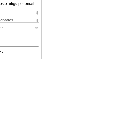
este artigo por email
s
cionados
ar
nk