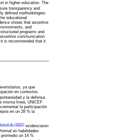
on in higher education. The
sure transparency and
rly defined methodologies
the educational
dence shows that assertive
 environments, and
 structured programs and
of assertive communication
 it is recommended that it
iversitarios, ya que
icipación en contextos
pontaneidad y la defensa
sta misma línea, UNICEF
crementar la participación
ejora en un 28 % la
va et al. (2022)
evidenciaron
 formal en habilidades
o promedio un 14 %