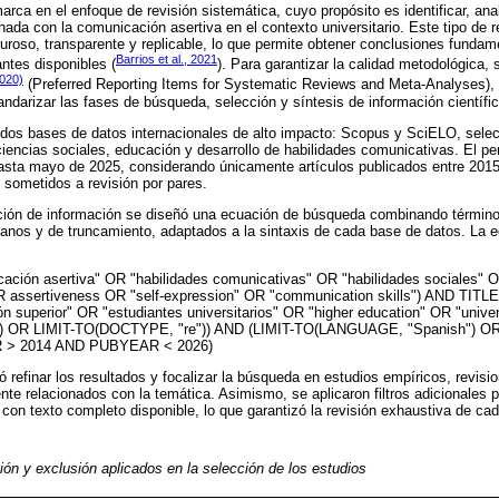
rca en el enfoque de revisión sistemática, cuyo propósito es identificar, anali
onada con la comunicación asertiva en el contexto universitario. Este tipo de r
guroso, transparente y replicable, lo que permite obtener conclusiones funda
Barrios et al., 2021
ntes disponibles (
). Para garantizar la calidad metodológica, 
020)
(Preferred Reporting Items for Systematic Reviews and Meta-Analyses),
andarizar las fases de búsqueda, selección y síntesis de información científic
 dos bases de datos internacionales de alto impacto: Scopus y SciELO, sele
ciencias sociales, educación y desarrollo de habilidades comunicativas. El p
sta mayo de 2025, considerando únicamente artículos publicados entre 2015
y sometidos a revisión por pares.
ación de información se diseñó una ecuación de búsqueda combinando término
eanos y de truncamiento, adaptados a la sintaxis de cada base de datos. La 
ción asertiva" OR "habilidades comunicativas" OR "habilidades sociales" 
OR assertiveness OR "self-expression" OR "communication skills") AND TIT
ón superior" OR "estudiantes universitarios" OR "higher education" OR "unive
") OR LIMIT-TO(DOCTYPE, "re")) AND (LIMIT-TO(LANGUAGE, "Spanish") 
R > 2014 AND PUBYEAR < 2026)
ó refinar los resultados y focalizar la búsqueda en estudios empíricos, revisi
nte relacionados con la temática. Asimismo, se aplicaron filtros adicionales pa
 con texto completo disponible, lo que garantizó la revisión exhaustiva de cad
sión y exclusión aplicados en la selección de los estudios