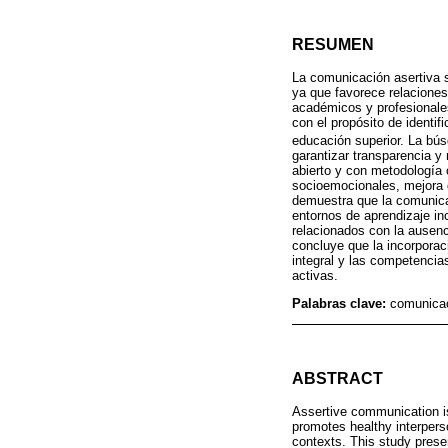
RESUMEN
La comunicación asertiva s
ya que favorece relaciones 
académicos y profesionales.
con el propósito de identif
educación superior. La bú
garantizar transparencia y
abierto y con metodología 
socioemocionales, mejora d
demuestra que la comunicac
entornos de aprendizaje in
relacionados con la ausenc
concluye que la incorporac
integral y las competencia
activas.
Palabras clave:
comunicac
ABSTRACT
Assertive communication is
promotes healthy interperso
contexts. This study presen