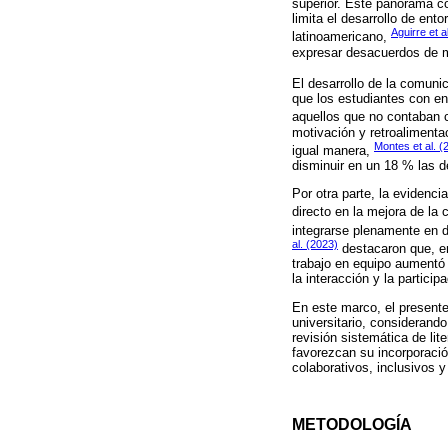
superior. Este panorama c
limita el desarrollo de ent
Aguirre et a
latinoamericano,
expresar desacuerdos de ma
El desarrollo de la comuni
que los estudiantes con en
aquellos que no contaban 
motivación y retroalimenta
Montes et al. (
igual manera,
disminuir en un 18 % las d
Por otra parte, la evidenc
directo en la mejora de la
integrarse plenamente en 
al. (2023)
destacaron que, en
trabajo en equipo aumentó 
la interacción y la particip
En este marco, el presente
universitario, considerand
revisión sistemática de lit
favorezcan su incorporació
colaborativos, inclusivos y
METODOLOGÍA