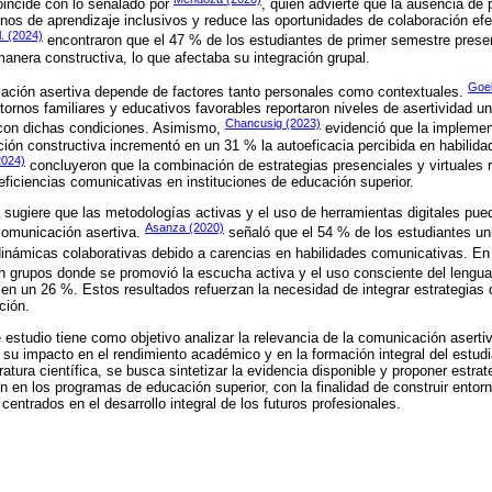
oincide con lo señalado por
, quien advierte que la ausencia de
ornos de aprendizaje inclusivos y reduce las oportunidades de colaboración efe
l. (2024)
encontraron que el 47 % de los estudiantes de primer semestre presen
nera constructiva, lo que afectaba su integración grupal.
Goel
cación asertiva depende de factores tanto personales como contextuales.
tornos familiares y educativos favorables reportaron niveles de asertividad 
Chancusig (2023)
con dichas condiciones. Asimismo,
evidenció que la implement
ción constructiva incrementó en un 31 % la autoeficacia percibida en habilid
2024)
concluyeron que la combinación de estrategias presenciales y virtuales r
eficiencias comunicativas en instituciones de educación superior.
ia sugiere que las metodologías activas y el uso de herramientas digitales pu
Asanza (2020)
 comunicación asertiva.
señaló que el 54 % de los estudiantes uni
dinámicas colaborativas debido a carencias en habilidades comunicativas. E
 grupos donde se promovió la escucha activa y el uso consciente del lenguaje
en un 26 %. Estos resultados refuerzan la necesidad de integrar estrategias 
ación.
 estudio tiene como objetivo analizar la relevancia de la comunicación aserti
o su impacto en el rendimiento académico y en la formación integral del estud
eratura científica, se busca sintetizar la evidencia disponible y proponer estr
n en los programas de educación superior, con la finalidad de construir ent
 centrados en el desarrollo integral de los futuros profesionales.