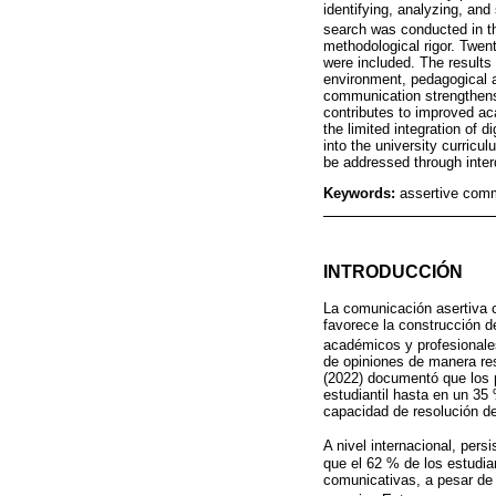
identifying, analyzing, an
search was conducted in 
methodological rigor. Twen
were included. The results
environment, pedagogical 
communication strengthens 
contributes to improved ac
the limited integration of 
into the university curricu
be addressed through inter
Keywords:
assertive comm
INTRODUCCIÓN
La comunicación asertiva c
favorece la construcción de
académicos y profesional
de opiniones de manera re
(2022) documentó que los p
estudiantil hasta en un 35
capacidad de resolución de
A nivel internacional, pers
que el 62 % de los estudia
comunicativas, a pesar de