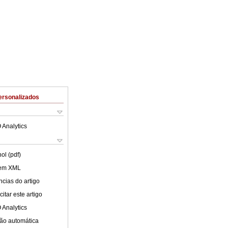
ersonalizados
 Analytics
ol (pdf)
 em XML
cias do artigo
itar este artigo
 Analytics
ão automática