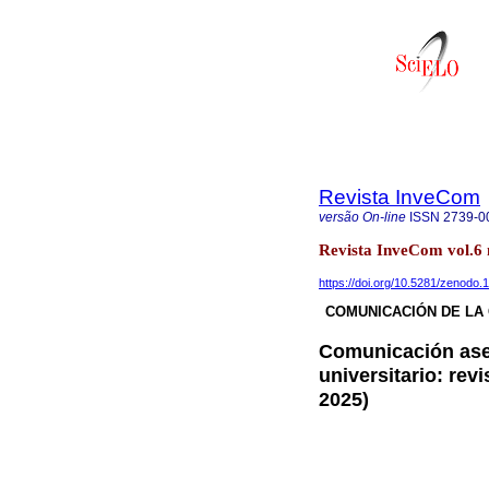
Revista InveCom
versão On-line
ISSN
2739-0
Revista InveCom vol.6
https://doi.org/10.5281/zenodo
COMUNICACIÓN DE LA 
Comunicación aser
universitario: revi
2025)