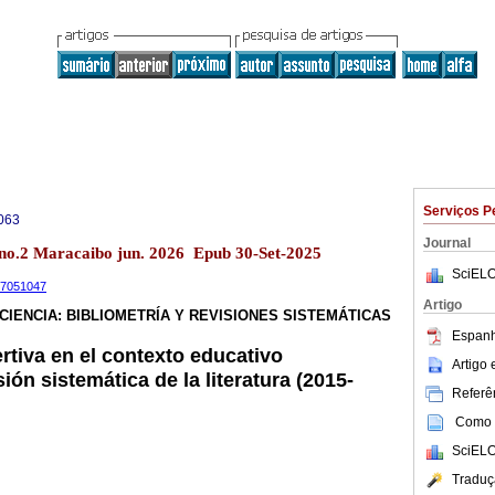
Serviços P
063
Journal
 no.2 Maracaibo jun. 2026 Epub 30-Set-2025
SciELO
.17051047
Artigo
CIENCIA: BIBLIOMETRÍA Y REVISIONES SISTEMÁTICAS
Espanh
tiva en el contexto educativo
Artigo
sión sistemática de la literatura (2015-
Referên
Como c
SciELO
Traduç