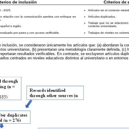
iterios de inclusión
Criterios de
5 - 2025.
Artículos sin el contexto metod
n relación con la comunicación asertiva con enfoque en
Artículos duplicados.
a.
Trabajo que no se relacionen
español e inglés.
contexto universitario.
 evaluado por pares y con acceso verificable.
Trabajos de niveles no universi
de inclusión, se consideraron únicamente los artículos que: (a) abordaran la c
xtos universitarios, (b) presentaran una metodología claramente definida, (c)
 reportaran resultados verificables. En contraste, se excluyeron artículos dup
ellos centrados en niveles educativos distintos al universitario o en entorno