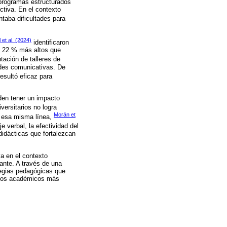
 programas estructurados
ctiva. En el contexto
taba dificultades para
 et al. (2024)
identificaron
un 22 % más altos que
ación de talleres de
ades comunicativas. De
esultó eficaz para
eden tener un impacto
versitarios no logra
Morán et
n esa misma línea,
 verbal, la efectividad del
didácticas que fortalezcan
va en el contexto
iante. A través de una
ategias pedagógicas que
ornos académicos más