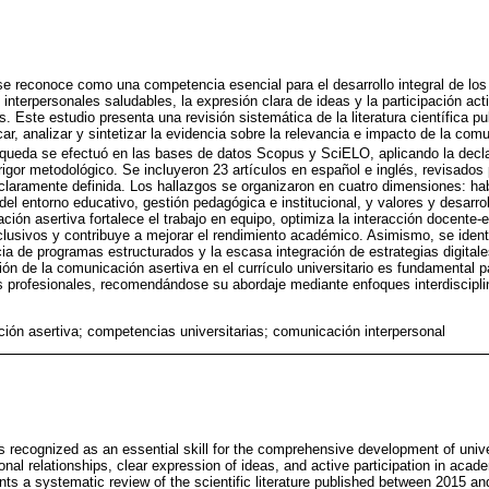
e reconoce como una competencia esencial para el desarrollo integral de los 
interpersonales saludables, la expresión clara de ideas y la participación ac
 Este estudio presenta una revisión sistemática de la literatura científica p
icar, analizar y sintetizar la evidencia sobre la relevancia e impacto de la com
squeda se efectuó en las bases de datos Scopus y SciELO, aplicando la decl
 rigor metodológico. Se incluyeron 23 artículos en español e inglés, revisados
claramente definida. Los hallazgos se organizaron en cuatro dimensiones: ha
el entorno educativo, gestión pedagógica e institucional, y valores y desarrol
ión asertiva fortalece el trabajo en equipo, optimiza la interacción docente-
clusivos y contribuye a mejorar el rendimiento académico. Asimismo, se ident
ia de programas estructurados y la escasa integración de estrategias digitale
ión de la comunicación asertiva en el currículo universitario es fundamental p
s profesionales, recomendándose su abordaje mediante enfoques interdiscipli
ión asertiva; competencias universitarias; comunicación interpersonal
 recognized as an essential skill for the comprehensive development of univer
nal relationships, clear expression of ideas, and active participation in acad
ts a systematic review of the scientific literature published between 2015 an