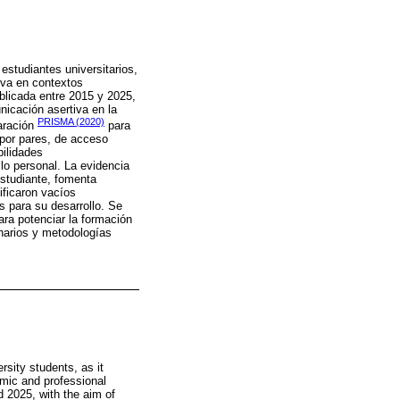
estudiantes universitarios,
tiva en contextos
ublicada entre 2015 y 2025,
unicación asertiva en la
PRISMA (2020)
aración
para
 por pares, de acceso
bilidades
lo personal. La evidencia
estudiante, fomenta
ificaron vacíos
s para su desarrollo. Se
ara potenciar la formación
narios y metodologías
sity students, as it
emic and professional
d 2025, with the aim of