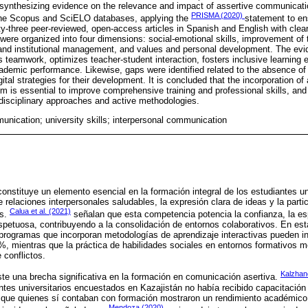
d synthesizing evidence on the relevance and impact of assertive communicati
PRISMA (2020)
the Scopus and SciELO databases, applying the
statement to en
ty-three peer-reviewed, open-access articles in Spanish and English with clea
 were organized into four dimensions: social-emotional skills, improvement of 
and institutional management, and values and personal development. The evi
teamwork, optimizes teacher-student interaction, fosters inclusive learning
ademic performance. Likewise, gaps were identified related to the absence of
digital strategies for their development. It is concluded that the incorporation 
lum is essential to improve comprehensive training and professional skills, and
disciplinary approaches and active methodologies.
unication; university skills; interpersonal communication
onstituye un elemento esencial en la formación integral de los estudiantes un
 relaciones interpersonales saludables, la expresión clara de ideas y la part
Calua et al. (2021)
es.
señalan que esta competencia potencia la confianza, la es
spetuosa, contribuyendo a la consolidación de entornos colaborativos. En e
rogramas que incorporan metodologías de aprendizaje interactivas pueden in
 %, mientras que la práctica de habilidades sociales en entornos formativos m
 conflictos.
Kalzhano
iste una brecha significativa en la formación en comunicación asertiva.
ntes universitarios encuestados en Kazajistán no había recibido capacitación
 que quienes sí contaban con formación mostraron un rendimiento académic
Mendoza (2020)