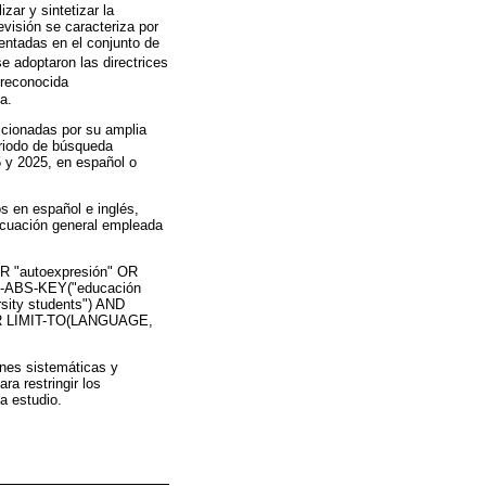
zar y sintetizar la
evisión se caracteriza por
mentadas en el conjunto de
se adoptaron las directrices
 reconocida
a.
ccionadas por su amplia
eriodo de búsqueda
 y 2025, en español o
s en español e inglés,
ecuación general empleada
OR "autoexpresión" OR
LE-ABS-KEY("educación
rsity students") AND
OR LIMIT-TO(LANGUAGE,
ones sistemáticas y
ra restringir los
a estudio.