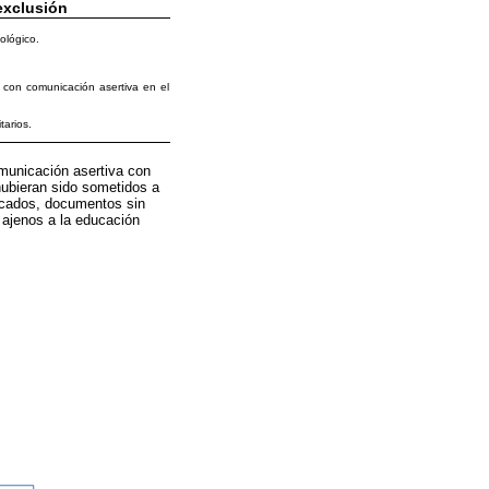
 exclusión
ológico.
 con comunicación asertiva en el
tarios.
omunicación asertiva con
 hubieran sido sometidos a
licados, documentos sin
s ajenos a la educación