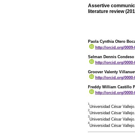
Assertive communica
literature review (20
Paola Cynthia Otero Boc
http://orcid.org/0009
Selman Dennis Condeso
http://orcid.org/0000
Groover Valenty Villanue
http://orcid.org/0000
Freddy William Castillo 
http://orcid.org/0000
1
Universidad César Vallejo
2
Universidad César Vallej
3
Universidad César Vallejo
4
Universidad César Vallejo