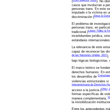
ONU Mujeres, 2022
(
). No obs
casos que involucran a per
personas trans. En este sen
imputado o la víctima es un
Deus & Gonz
discriminación (
El problema de investigaci
personas trans, en particu
López-Téllez & F
tradicional (
incertidumbre jurídica, si
estándares internacionale
La relevancia de este estu
capaz de reconocer las div
de las Naciones Unidas, 2017
)
bajo lógicas biologicistas
El marco teórico se fundame
derechos humanos. En este
Crenshaw
los desarrollos de
violencias estructurales s
Interamericana de Derechos H
ONU, 
acceso a la justicia (
formas específicas de viol
H
manera complementaria,
la invisibilización institu
Entre los antecedentes más