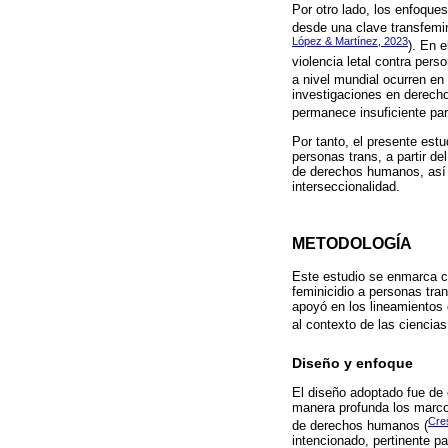
Por otro lado, los enfoque
desde una clave transfemini
López & Martínez, 2023
). En 
violencia letal contra per
a nivel mundial ocurren en
investigaciones en derecho 
permanece insuficiente par
Por tanto, el presente est
personas trans, a partir de
de derechos humanos, así c
interseccionalidad.
METODOLOGÍA
Este estudio se enmarca co
feminicidio a personas tra
apoyó en los lineamientos
al contexto de las ciencias
Diseño y enfoque
El diseño adoptado fue de 
manera profunda los marcos
Cre
de derechos humanos (
intencionado, pertinente p