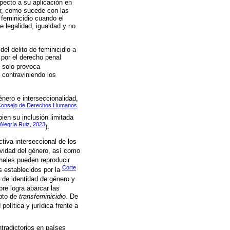
pecto a su aplicación en
er, como sucede con las
 feminicidio cuando el
e legalidad, igualdad y no
el delito de feminicidio a
 por el derecho penal
o solo provoca
 contraviniendo los
nero e interseccionalidad,
onsejo de Derechos Humanos
ien su inclusión limitada
Alegría Ruiz, 2023
).
tiva interseccional de los
ividad del género, así como
nales pueden reproducir
Corte
s establecidos por la
de identidad de género y
re logra abarcar las
epto de
transfeminicidio
. De
lítica y jurídica frente a
tradictorios en países