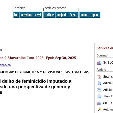
Services 
0063
Journal
 no.2 Maracaibo June 2026 Epub Sep 30, 2025
SciELO
.17066469
Article
CIENCIA: BIBLIOMETRÍA Y REVISIONES SISTEMÁTICAS
Spanis
el delito de feminicidio imputado a
Article
sde una perspectiva de género y
Article
s
How to 
SciELO
Automat