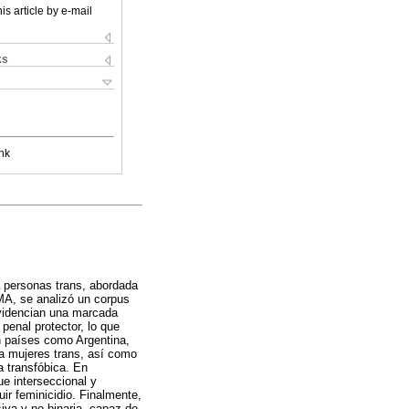
is article by e-mail
ks
nk
 a personas trans, abordada
A, se analizó un corpus
evidencian una marcada
penal protector, lo que
n países como Argentina,
o a mujeres trans, así como
ia transfóbica. En
ue interseccional y
ir feminicidio. Finalmente,
siva y no binaria, capaz de