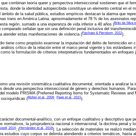
s que combinan teoría queer y perspectiva interseccional sostienen que el fem
sta, donde la identidad autopercibida constituye un elemento central en el móv
el ámbito de la salud pública, estudios empíricos destacan la alarma que repre
sonas trans en América Latina: aproximadamente el 78 % de los asesinatos re
Brito da Silva e
 esta región, sumado a una esperanza de vida inferior a 40 años (
comparado señalan que sin una definición penal inclusiva del transfeminicidio
Pasínato & Pierobom, 2022
a atender estas manifestaciones de violencia (
).
udio tiene como propósito examinar la imputación del delito de feminicidio en 
l análisis crítico de la relación entre el marco penal vigente y los estándares 
omo la formulación de criterios interpretativos fundamentados en enfoques j
mo una revisión sistemática cualitativa documental, orientada a analizar la i
ns desde una perspectiva interseccional de género y derechos humanos. Para e
 del modelo PRISMA (Preferred Reporting Items for Systematic Reviews and
Moher et al., 2009
Page et al., 2021
 sociojurídicas (
;
).
carácter documental-analítico, con un enfoque cualitativo y descriptivo que p
 normativos, la jurisprudencia nacional e internacional, la doctrina penal y 
swell, 2014
Hernández et al., 2018
; (
). La selección de materiales se realizó median
ara estudios cuyo corpus se delimita atendiendo a criterios temáticos, hasta 