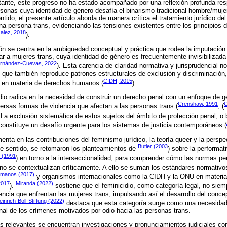
tante, este progreso no ha estado acompañado por una reflexión profunda res
sonas cuya identidad de género desafía el binarismo tradicional hombre/muj
tido, el presente artículo aborda de manera crítica el tratamiento jurídico del
a persona trans, evidenciando las tensiones existentes entre los principios d
alez, 2018
).
ón se centra en la ambigüedad conceptual y práctica que rodea la imputación d
lar a mujeres trans, cuya identidad de género es frecuentemente invisibilizada
ernández-Cuevas, 2022
). Esta carencia de claridad normativa y jurisprudencial n
no que también reproduce patrones estructurales de exclusión y discriminación,
CIDH, 2015
s en materia de derechos humanos (
).
dio radica en la necesidad de construir un derecho penal con un enfoque de gé
Crenshaw, 1991
C
ersas formas de violencia que afectan a las personas trans (
; (
. La exclusión sistemática de estos sujetos del ámbito de protección penal, o b
, constituye un desafío urgente para los sistemas de justicia contemporáneos (
nta en las contribuciones del feminismo jurídico, la teoría queer y la perspec
Butler (2003
 sentido, se retomaron los planteamientos de
) sobre la performat
 (1991
) en torno a la interseccionalidad, para comprender cómo las normas pe
i no se contextualizan críticamente. A ello se suman los estándares normativo
umanos (2017)
y organismos internacionales como la CIDH y la ONU en materia 
2017
Miranda (2022)
).
sostiene que el feminicidio, como categoría legal, no siemp
encia que enfrentan las mujeres trans, impulsando así el desarrollo del conc
einrich-Böll-Stiftung (2022)
destaca que esta categoría surge como una necesidad po
cional de los crímenes motivados por odio hacia las personas trans.
 relevantes se encuentran investigaciones y pronunciamientos judiciales con