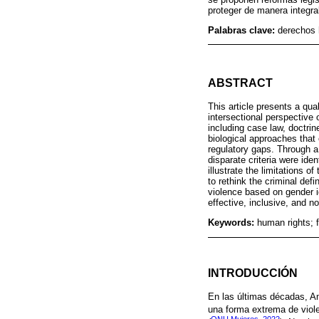
proteger de manera integra
Palabras clave:
derechos 
ABSTRACT
This article presents a qua
intersectional perspectiv
including case law, doctri
biological approaches that 
regulatory gaps. Through a
disparate criteria were ide
illustrate the limitations o
to rethink the criminal defi
violence based on gender id
effective, inclusive, and n
Keywords:
human rights; f
INTRODUCCIÓN
En las últimas décadas, Am
una forma extrema de viole