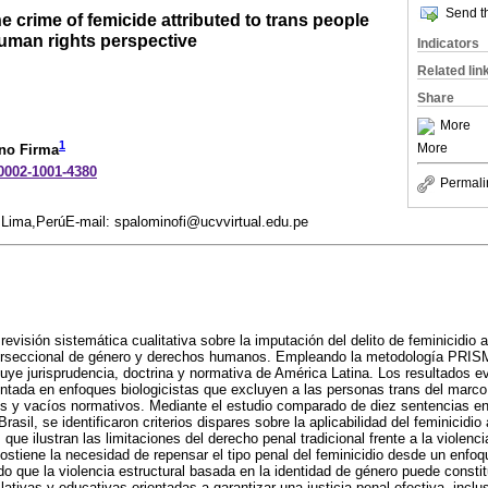
Send th
the crime of femicide attributed to trans people
uman rights perspective
Indicators
Related lin
Share
More
1
More
ino Firma
-0002-1001-4380
Permali
.Lima,PerúE-mail: spalominofi@ucvvirtual.edu.pe
revisión sistemática cualitativa sobre la imputación del delito de feminicidio
erseccional de género y derechos humanos. Empleando la metodología PRISM
uye jurisprudencia, doctrina y normativa de América Latina. Los resultados 
ntada en enfoques biologicistas que excluyen a las personas trans del marco 
ios y vacíos normativos. Mediante el estudio comparado de diez sentencias e
asil, se identificaron criterios dispares sobre la aplicabilidad del feminicidi
que ilustran las limitaciones del derecho penal tradicional frente a la violenc
ostiene la necesidad de repensar el tipo penal del feminicidio desde un enfoq
o que la violencia estructural basada en la identidad de género puede constitu
ativas y educativas orientadas a garantizar una justicia penal efectiva, inclu