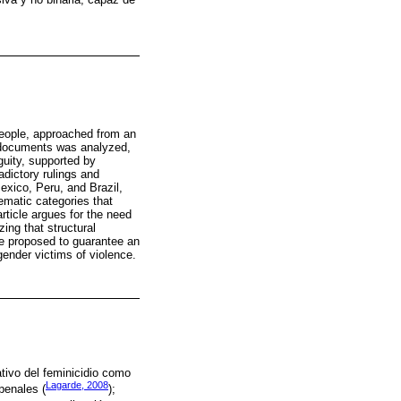
 people, approached from an
 documents was analyzed,
guity, supported by
adictory rulings and
exico, Peru, and Brazil,
hematic categories that
article argues for the need
zing that structural
are proposed to guarantee an
gender victims of violence.
tivo del feminicidio como
Lagarde, 2008
penales (
);