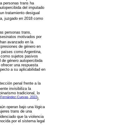
 a personas trans ha
autopercibida del imputado
 un tratamiento desigual
na, juzgado en 2018 como
las personas trans,
asesinatos motivados por
 han avanzado en la
expresiones de género en
en países como Argentina,
s como sujetos pasivos
d de género autopercibida
e ofrecer una respuesta
specto a su aplicabilidad en
tección penal frente a la
nte invisibiliza la
inarismo tradicional, lo
& Fernández-Cuevas, 2022
).
aún operan bajo una lógica
ujeres trans de una
idenciado que la violencia
nocida por el sistema legal