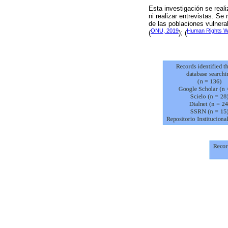
Esta investigación se real
ni realizar entrevistas. Se
de las poblaciones vulnera
ONU, 2019
Human Rights W
(
); (