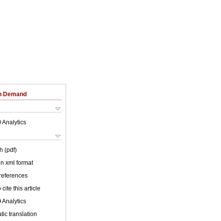
on Demand
 Analytics
h (pdf)
 in xml format
 references
cite this article
 Analytics
ic translation