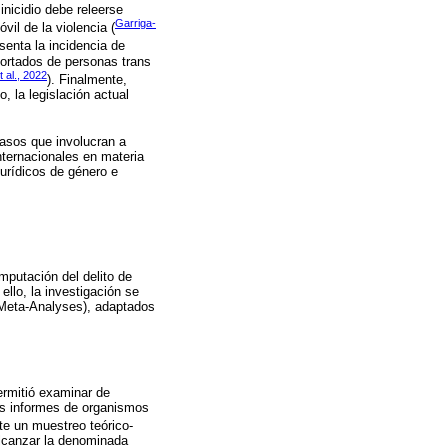
inicidio debe releerse
Garriga-
il de la violencia (
senta la incidencia de
portados de personas trans
t al., 2022
). Finalmente,
, la legislación actual
casos que involucran a
internacionales en materia
urídicos de género e
mputación del delito de
llo, la investigación se
 Meta-Analyses), adaptados
ermitió examinar de
los informes de organismos
te un muestreo teórico-
alcanzar la denominada