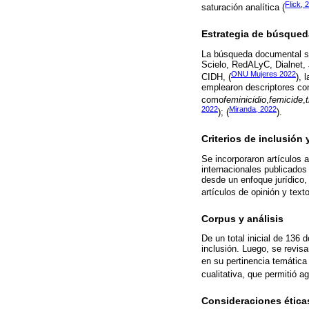
Flick, 
saturación analítica (
Estrategia de búsqued
La búsqueda documental s
Scielo, RedALyC, Dialnet,
ONU Mujeres 2022
CIDH, (
), 
emplearon descriptores co
como
feminicidio
,
femicide
,
2022
Miranda, 2022
); (
).
Criterios de inclusión 
Se incorporaron artículos 
internacionales publicados 
desde un enfoque jurídico,
artículos de opinión y text
Corpus y análisis
De un total inicial de 136 
inclusión. Luego, se revi
en su pertinencia temática 
cualitativa, que permitió 
Consideraciones ética