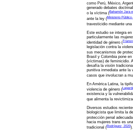
como Perú, México, Argenti
generado debates doctrinal
Bahamón Jara et
o la víctima (
Ministerio Público
ante la ley (
travesticidio mediante una 
Este estudio se integra en
particularmente las mujere
Transr
identidad de género (
legislación contra la viol
sus mecanismos de protec
Brasil y Colombia pone en 
(víctimas) de feminicidio.
desafía la visión tradicion
punitiva inmediata ante la 
casos que involucran a muj
En América Latina, la tipif
Lagard
violencia de género (
existencia y la vulnerabili
que alimenta la revictimiza
Diversos estudios reciente
biologicista que limita la 
protección penal adecuada
hacia mujeres trans es una 
Rodríguez, 2020
tradicional (
).