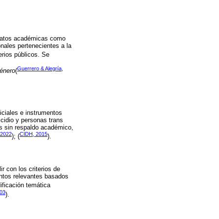
 datos académicas como
nales pertenecientes a la
rios públicos. Se
Guerrero & Alegría,
género
(
iciales e instrumentos
icidio y personas trans
os sin respaldo académico,
 2022
CIDH, 2015
); (
).
r con los criterios de
entos relevantes basados
dificación temática
003
).