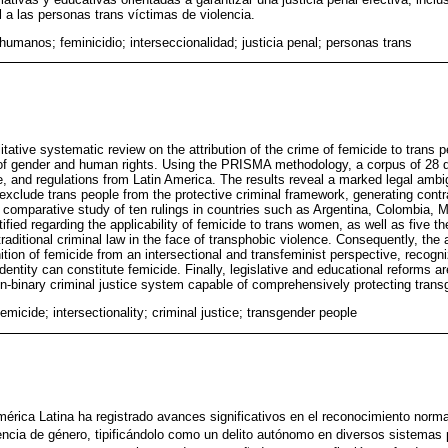
l a las personas trans víctimas de violencia.
humanos; feminicidio; interseccionalidad; justicia penal; personas trans
litative systematic review on the attribution of the crime of femicide to trans
e of gender and human rights. Using the PRISMA methodology, a corpus of 28
ne, and regulations from Latin America. The results reveal a marked legal ambi
exclude trans people from the protective criminal framework, generating contr
 comparative study of ten rulings in countries such as Argentina, Colombia, M
ntified regarding the applicability of femicide to trans women, as well as five t
f traditional criminal law in the face of transphobic violence. Consequently, the 
nition of femicide from an intersectional and transfeminist perspective, recogni
entity can constitute femicide. Finally, legislative and educational reforms 
on-binary criminal justice system capable of comprehensively protecting trans
emicide; intersectionality; criminal justice; transgender people
érica Latina ha registrado avances significativos en el reconocimiento norma
ncia de género, tipificándolo como un delito autónomo en diversos sistemas 