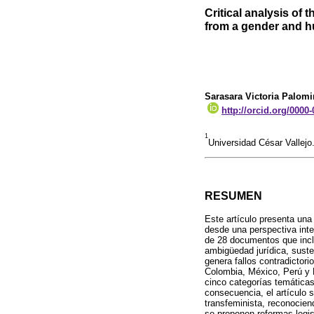
Critical analysis of 
from a gender and h
Sarasara Victoria Palom
http://orcid.org/0000
1
Universidad César Vallejo
RESUMEN
Este artículo presenta una 
desde una perspectiva int
de 28 documentos que incl
ambigüedad jurídica, suste
genera fallos contradictor
Colombia, México, Perú y Br
cinco categorías temáticas 
consecuencia, el artículo s
transfeminista, reconociend
se proponen reformas legisl