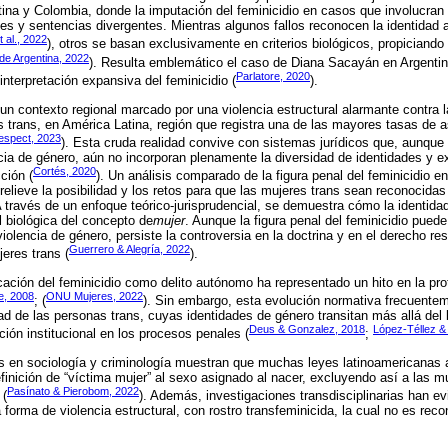
na y Colombia, donde la imputación del feminicidio en casos que involucran
es y sentencias divergentes. Mientras algunos fallos reconocen la identidad 
 al., 2022
), otros se basan exclusivamente en criterios biológicos, propiciando
 de Argentina, 2022
). Resulta emblemático el caso de Diana Sacayán en Argenti
Parlatore, 2020
interpretación expansiva del feminicidio (
).
 un contexto regional marcado por una violencia estructural alarmante contra 
s trans, en América Latina, región que registra una de las mayores tasas de 
espect, 2023
). Esta cruda realidad convive con sistemas jurídicos que, aunque
encia de género, aún no incorporan plenamente la diversidad de identidades y 
Cortés, 2020
ción (
). Un análisis comparado de la figura penal del feminicidio 
relieve la posibilidad y los retos para que las mujeres trans sean reconocida
 A través de un enfoque teórico-jurisprudencial, se demuestra cómo la identida
al biológica del concepto de
mujer
. Aunque la figura penal del feminicidio pued
violencia de género, persiste la controversia en la doctrina y en el derecho re
Guerrero & Alegría, 2022
eres trans (
).
icación del feminicidio como delito autónomo ha representado un hito en la pro
e, 2008
ONU Mujeres, 2022
; (
). Sin embargo, esta evolución normativa frecuenteme
dad de las personas trans, cuyas identidades de género transitan más allá del b
Deus & Gonzalez, 2018
López-Téllez 
ción institucional en los procesos penales (
;
s en sociología y criminología muestran que muchas leyes latinoamericanas 
definición de “víctima mujer” al sexo asignado al nacer, excluyendo así a las m
Pasínato & Pierobom, 2022
 (
). Además, investigaciones transdisciplinarias han ev
forma de violencia estructural, con rostro transfeminicida, la cual no es reco