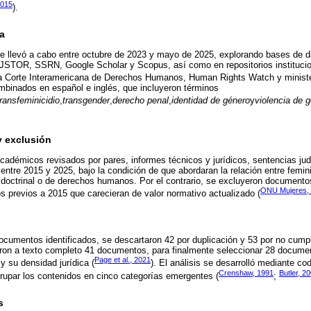
2015
).
a
e llevó a cabo entre octubre de 2023 y mayo de 2025, explorando bases de
 JSTOR, SSRN, Google Scholar y Scopus, así como en repositorios institucio
la Corte Interamericana de Derechos Humanos, Human Rights Watch y ministe
mbinados en español e inglés, que incluyeron términos
transfeminicidio
,
transgender
,
derecho penal
,
identidad de género
y
violencia de 
y exclusión
académicos revisados por pares, informes técnicos y jurídicos, sentencias jud
entre 2015 y 2025, bajo la condición de que abordaran la relación entre femin
 doctrinal o de derechos humanos. Por el contrario, se excluyeron document
ONU Mujeres,
os previos a 2015 que carecieran de valor normativo actualizado (
documentos identificados, se descartaron 42 por duplicación y 53 por no cumpli
saron a texto completo 41 documentos, para finalmente seleccionar 28 docum
Page et al., 2021
y su densidad jurídica (
). El análisis se desarrolló mediante co
Crenshaw, 1991
Butler, 2
agrupar los contenidos en cinco categorías emergentes (
;
s