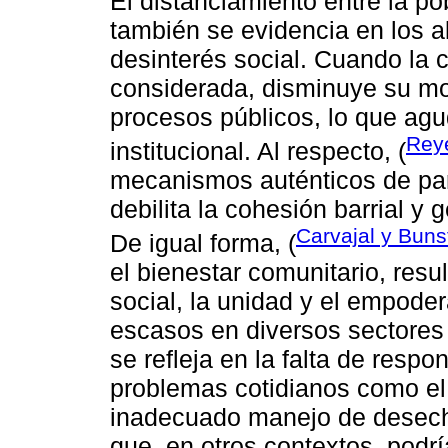
El distanciamiento entre la po
también se evidencia en los a
desinterés social. Cuando la 
considerada, disminuye su mot
procesos públicos, lo que agud
Rey
institucional. Al respecto, (
mecanismos auténticos de part
debilita la cohesión barrial y
Carvajal y Buns
De igual forma, (
el bienestar comunitario, resu
social, la unidad y el empode
escasos en diversos sectores 
se refleja en la falta de respo
problemas cotidianos como el
inadecuado manejo de desecho
que, en otros contextos, podr