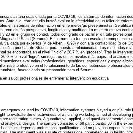
gencia sanitaria ocasionada por la COVID-19, los sistemas de información d
tos. Ante ello, este estudio buscó evaluar la efectividad de un taller de enferm
les en sistemas de información en enfermeros/as preserumistas. Se utilizó u
al, con diseño prospectivo, longitudinal y analítico. La muestra estuvo confo
 y 28 en el grupo de control, todos con grado de bachiller o título profesional
 Marginal de Salud (Serums). El instrumento fue una escala de competencias
d, validada por expertos (V de Aiken = 0,98) y con alta confiabilidad (α de C
 aplicó la prueba t de Student para muestras relacionadas. Los resultados reve
al se encontraba en el nivel “inicio” y 26,7 % en “proceso”. Tras la intervenc
 20,0 % el nivel “logro”, sin registros en los niveles más bajos. El análisis in
s dimensiones evaluadas (profesionales, genéricas, específicas y especializad
aller resultó efectivo en el fortalecimiento de las competencias profesionales
erumistas, favoreciendo su preparación para el Serums.
ca en salud; profesionales de enfermería; intervención educativa
th emergency caused by COVID-19, information systems played a crucial role
ught to evaluate the effectiveness of a nursing workshop aimed at developing p
pre-registration nurses. A quantitative, applied, and quasi-experimental app
and analytical design. The sample consisted of 58 participants: 30 in the expe
 a bachelor's degree or professional qualification and no previous experience i
ms). The instrument was a scale of professional competencies in health info