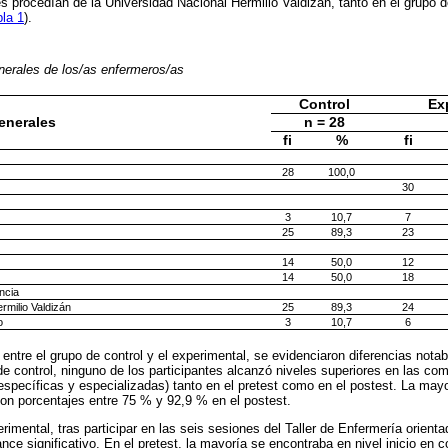
es procedían de la Universidad Nacional Hermilio Valdizán, tanto en el grupo 
la 1
).
nerales de los/as enfermeros/as
Control
Ex
generales
n = 28
fi
%
fi
28
100,0
30
3
10,7
7
25
89,3
23
14
50,0
12
14
50,0
18
ncia
rmilio Valdizán
25
89,3
24
o
3
10,7
6
entre el grupo de control y el experimental, se evidenciaron diferencias notab
o de control, ninguno de los participantes alcanzó niveles superiores en las c
 específicas y especializadas) tanto en el pretest como en el postest. La may
 con porcentajes entre 75 % y 92,9 % en el postest.
rimental, tras participar en las seis sesiones del Taller de Enfermería orient
nce significativo. En el pretest, la mayoría se encontraba en nivel inicio en