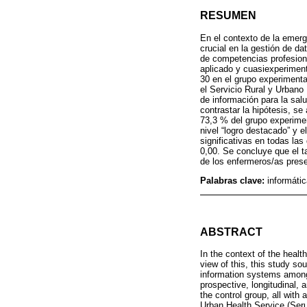
RESUMEN
En el contexto de la emer
crucial en la gestión de da
de competencias profesiona
aplicado y cuasiexperiment
30 en el grupo experimental
el Servicio Rural y Urbano
de información para la salu
contrastar la hipótesis, se
73,3 % del grupo experiment
nivel “logro destacado” y el
significativas en todas la
0,00. Se concluye que el t
de los enfermeros/as pres
Palabras clave:
informáti
ABSTRACT
In the context of the heal
view of this, this study so
information systems among 
prospective, longitudinal, 
the control group, all with
Urban Health Service (Seru