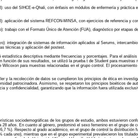
il): uso del SIHCE-e-Qhali, con énfasis en módulos de enfermería y práctica e
il): aplicación del sistema REFCON-MINSA, con ejercicios de referencia y con
): trabajo con el Formato Único de Atención (FUA), diagnóstico por etapas d
o): integración de sistemas de información aplicados al Serums, intercambio
as técnicas y aplicación del postest.
ó estadística descriptiva mediante frecuencias y porcentajes. Para el análisis 
n función de sus resultados, se utilizó la prueba t de Student para muestras 
e Wilcoxon para muestras relacionadas en el grupo control. El procesamiento 
ller y la recolección de datos se cumplieron los principios de ética en investi
ersidad patrocinadora. Asimismo, se respetaron los principios bioéticos de aut
cia y confidencialidad, garantizando que la información fuera utilizada exclu
terísticas sociodemográficas de los grupos de estudio, ambos estuvieron con
a 28 años. En cuanto al género, predominó el sexo femenino en el grupo de c
6,7 %). Respecto al grado académico, en el grupo de control la distribución fu
0 % cada uno), mientras que en el grupo experimental prevalecieron los titulad