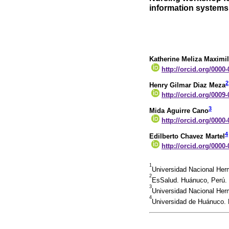
information systems
Katherine Meliza Maximil
http://orcid.org/0000
2
Henry Gilmar Diaz Meza
http://orcid.org/0009
3
Mida Aguirre Cano
http://orcid.org/0000
4
Edilberto Chavez Martel
http://orcid.org/0000
1
Universidad Nacional Her
2
EsSalud. Huánuco, Perú.
3
Universidad Nacional Her
4
Universidad de Huánuco.