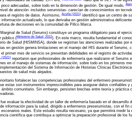
a y habilidades de calidad. En Perú,
halló que el 39,7 % de egre
Álam
poco adecuadas, sobre todo en la dimensión de gestión. De igual modo,
nivel de atención -incluidos serumistas- carecían de conocimientos en tecnol
Acuña (2021)
ara el registro de datos. Asimismo,
identificó que un centro de 
información actualizado, lo que derivaba en gestión administrativa deficiente
ortuna de decisiones en la comunidad de Pillco Marca.
 Marginal de Salud (Serums) constituye un programa obligatorio para el ejercic
Ministerio de Salud, 2022
 público (
). En este marco, resulta fundamental el cono
erio de Salud (HISMINSA), donde se registran las atenciones realizadas por e
as en gestión genera limitaciones en el manejo del HIS durante el Serums, 
 el primer mes de servicio se presentan debilidades en el registro de activid
. (2021)
reportaron que profesionales de enfermería que realizaron el Serums 
ones en el manejo de sistemas de información, sobre todo en los primeros mes
 implementación del Sistema de Información de Historias Clínicas Electrónic
puestos de salud más alejados.
prioritario fortalecer las competencias profesionales del enfermero preserumis
ue estas son instrumentos imprescindibles para asegurar datos confiables y g
l ámbito comunitario. Sin embargo, persisten brechas entre teoría y práctica c
ovadoras.
 fue evaluar la efectividad de un taller de enfermería basado en el desarrollo
e información para la salud, dirigido a enfermeros preserumistas, con el fin 
escenarios reales. Este estudio resulta necesario, ya que permitirá medir la e
encia científica que contribuya a optimizar la preparación profesional de los 