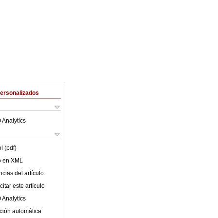
Personalizados
 Analytics
l (pdf)
lo en XML
cias del artículo
itar este artículo
 Analytics
ción automática