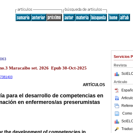
Servicios 
0063
Revista
 no.3 Maracaibo set. 2026 Epub 30-Oct-2025
SciELO
.17381403
Articulo
ARTÍCULOS
Españo
ría para el desarrollo de competencias en
Articu
mación en enfermeros/as preserumistas
Referen
Como c
SciELO
Traduc
r the development of competencies in