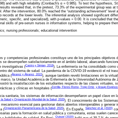
8) and with high reliability (Cronbach's α = 0.985). To test the hypothesis, Stu
esults revealed that, in the pretest, 73.3% of the experimental group was at t
el. After the intervention, 80.0% reached the “outstanding achievement” level
o records at the lower levels. The inferential analysis showed significant diff
neric, specific, and specialized), with p-values = 0.00. It is concluded that t
onal skills of pre-serum nurses in information systems, helping to prepare th
ics; nursing professionals; educational intervention
es y competencias profesionales constituye uno de los principales objetivos 
s se desempeñen satisfactoriamente en el ámbito laboral, abarcando funcione
Castro y Simian, 2018
 investigativas (
). La enfermería se ha consolidado como u
entro del sistema de salud. La pandemia de la COVID-19 evidenció el rol trasc
Álvarez y Álvarez, 2022
ública (
), aunque también reveló limitaciones en la virtua
te marco, la Unidad Académica de Enfermería de la Universidad Autónoma de 
ostró la insatisfacción de los estudiantes respecto de las clases virtuales, s
Zorrilla, Flores-Romo, Trejo-Ortiz, y Araujo-Espino
ácticas y clínicas en hospitales (
ia sanitaria, los sistemas de información desempeñaron un papel clave en l
la Salud y Organización Mundial de la Salud, 2020
). El conocimiento de los Sistemas
 mecanismo esencial para gestionar datos abiertos interoperables y generar i
Organización Panamericana de la Salud, 2020
Sánchez et al. (2020)
a (
). En España,
con
arias para la formación en salud pública y comunitaria, estas suelen carecer 
Quispe (2020)