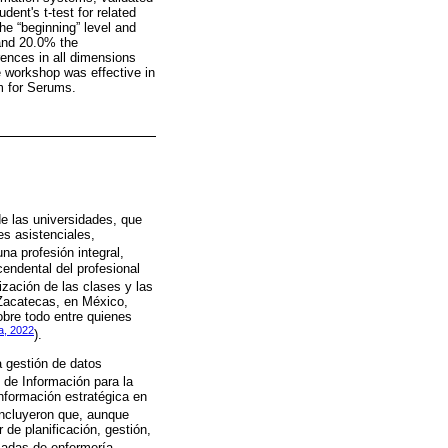
dent's t-test for related
he “beginning” level and
 and 20.0% the
erences in all dimensions
he workshop was effective in
em for Serums.
de las universidades, que
s asistenciales,
na profesión integral,
endental del profesional
lización de las clases y las
Zacatecas, en México,
obre todo entre quienes
za, 2022
).
a gestión de datos
 de Información para la
nformación estratégica en
cluyeron que, aunque
de planificación, gestión,