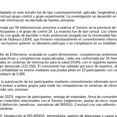
optado en este estudio fue de tipo cuasiexperimental, aplicado, longitudinal 
 incluyó grupo control y grupo experimental. La investigación se desarrolló e
zando información recolectada de fuentes primarias.
mada por 58 enfermeros/as próximos a realizar el Serums en la provincia de
ticipantes y el grupo de control 28. La muestra fue de tipo censal. Los criteri
as con grado de bachiller o título profesional otorgado por la Universidad Nac
d de Huánuco (UDH), que firmaron voluntariamente el consentimiento informad
 Se excluyeron quienes no desearon participar o no completaron en su totalidad
Taller de Enfermería, evaluada en cuatro dimensiones: competencias profesio
specíficas y competencias especializadas, cada una conformada por 30 ítem
les en sistemas de información para la salud (IS4H), con el siguiente baremo
ogro destacado (121-150). El instrumento fue validado por juicio de expertos, 
confiabilidad se estimó mediante una prueba piloto en 10 participantes con car
ronbach de 0,985.
 la autorización de los participantes mediante consentimiento informado escri
el pretest a ambos grupos para medir las competencias en sistemas de inform
endió seis sesiones:
 de 2023): registro de participantes, entrega de materiales, firma de consentim
on contenidos relacionados con el Serums (reglamento, pautas de inicio, expe
d (definición, beneficios, normativas del MINSA). Concluyó con una reflexión 
oandinas.
l): introducción al HIS-MINSA, terminología, registro de atenciones y casos p