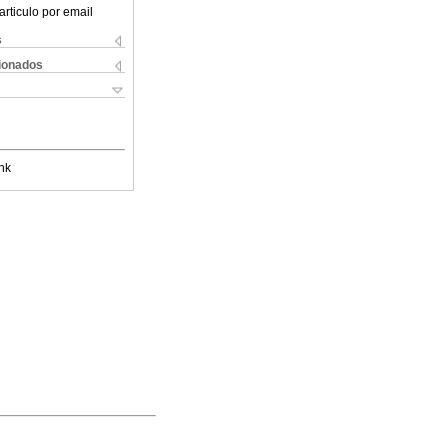
articulo por email
s
cionados
nk