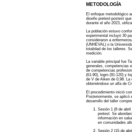
METODOLOGÍA
El enfoque metodológico ad
diseño pretest-postest que
durante el año 2023, utili
La población estuvo confor
experimental incluyó 30 par
consideraron a enfermeros/
(UNHEVAL) o la Universida
totalidad de los talleres.
medición.
La variable principal fue 
generales, competencias e
de competencias profesiona
(61-90), logro (91-120) y l
de V de Aiken de 0,98. La 
obteniéndose un alfa de C
El procedimiento inició con
Posteriormente, se aplicó 
desarrollo del taller compr
Sesión 1 (8 de abril
pretest. Se abordar
información en salu
en comunidades alt
Sesión 2 (15 de abri