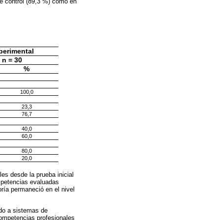
de control (89,3 %) como en
perimental
n = 30
%
100,0
23,3
76,7
40,0
60,0
80,0
20,0
les desde la prueba inicial
ompetencias evaluadas
oría permaneció en el nivel
ado a sistemas de
 competencias profesionales