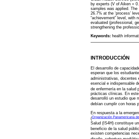
by experts (V of Aiken = 0.9
samples was applied. The r
26.7% at the ‘process’ lev
“achievement” level, with n
evaluated (professional, ge
strengthening the professi
Keywords:
health informat
INTRODUCCIÓN
El desarrollo de capacidad
esperan que los estudiante
administrativas, docentes e
esencial e indispensable d
de enfermería en la salud p
prácticas clínicas. En es
desarrolló un estudio que m
debían cumplir con horas pr
En respuesta a la emergenc
Organización Panamericana de 
(
Salud (IS4H) constituye un
beneficio de la salud públic
existen competencias neces