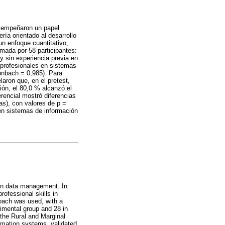
esempeñaron un papel
ería orientado al desarrollo
n enfoque cuantitativo,
rmada por 58 participantes:
 y sin experiencia previa en
 profesionales en sistemas
ronbach = 0,985). Para
laron que, en el pretest,
ión, el 80,0 % alcanzó el
ferencial mostró diferencias
as), con valores de p =
 en sistemas de información
 in data management. In
rofessional skills in
roach was used, with a
rimental group and 28 in
n the Rural and Marginal
rmation systems, validated