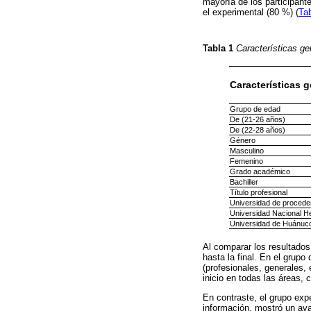
mayoría de los participant
el experimental (80 %) (
Tab
Tabla 1
Características ge
Características 
Grupo de edad
De (21-26 años)
De (22-28 años)
Género
Masculino
Femenino
Grado académico
Bachiller
Título profesional
Universidad de procede
Universidad Nacional He
Universidad de Huánuc
Al comparar los resultados 
hasta la final. En el grup
(profesionales, generales,
inicio en todas las áreas,
En contraste, el grupo expe
información, mostró un ava