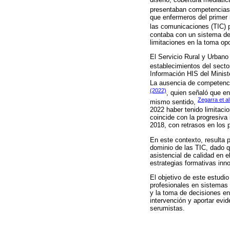
diseño, cobertura mediátic
presentaban competencias 
que enfermeros del primer 
las comunicaciones (TIC) p
contaba con un sistema de 
limitaciones en la toma op
El Servicio Rural y Urbano
establecimientos del sector
Información HIS del Minist
La ausencia de competenci
(2022)
, quien señaló que en
Zegarra et al
mismo sentido,
2022 haber tenido limitaci
coincide con la progresiva
2018, con retrasos en los 
En este contexto, resulta 
dominio de las TIC, dado q
asistencial de calidad en e
estrategias formativas inn
El objetivo de este estudio
profesionales en sistemas d
y la toma de decisiones en 
intervención y aportar evid
serumistas.