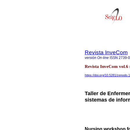
Revista InveCom
versión On-line
ISSN
2739-
Revista InveCom vol.6
https://doi.org/10.5281/zenodo
Taller de Enferme
sistemas de infor
Nursing workshop fo