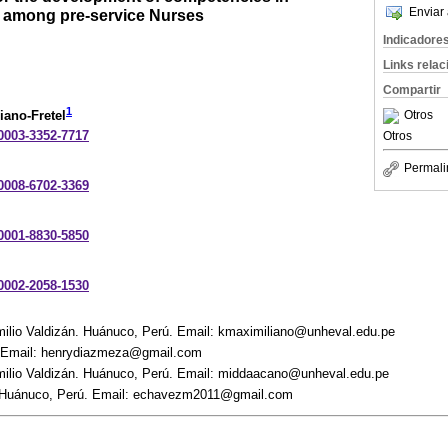
Enviar 
 among pre-service Nurses
Indicadore
Links rela
Compartir
1
Otros
iano-Fretel
-0003-3352-7717
Otros
Permali
-0008-6702-3369
-0001-8830-5850
-0002-2058-1530
milio Valdizán. Huánuco, Perú. Email: kmaximiliano@unheval.edu.pe
 Email: henrydiazmeza@gmail.com
milio Valdizán. Huánuco, Perú. Email: middaacano@unheval.edu.pe
 Huánuco, Perú. Email: echavezm2011@gmail.com