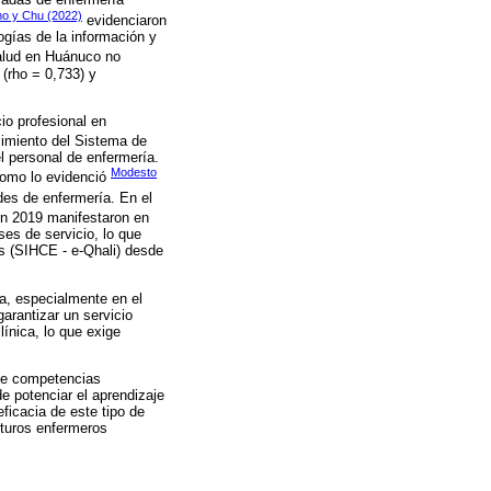
sadas de enfermería
o y Chu (2022)
evidenciaron
ogías de la información y
salud en Huánuco no
 (rho = 0,733) y
io profesional en
cimiento del Sistema de
l personal de enfermería.
Modesto
como lo evidenció
ades de enfermería. En el
en 2019 manifestaron en
es de servicio, lo que
as (SIHCE - e-Qhali) desde
ta, especialmente en el
arantizar un servicio
línica, lo que exige
 de competencias
de potenciar el aprendizaje
ficacia de este tipo de
futuros enfermeros