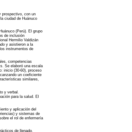
y prospectivo, con un
n la ciudad de Huánuco
 Huánuco (Perú). El grupo
os de inclusión
ional Hermilio Valdizán
o y asistieron a la
 los instrumentos de
nales, competencias
s. Se elaboró una escala
: inicio (30-60), proceso
alcanzando un coeficiente
acterísticas similares,
to y verbal.
ación para la salud. El
iento y aplicación del
riencias) y sistemas de
sobre el rol de enfermería
rácticos de llenado.