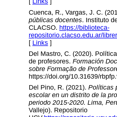
[
Links
]
Cuenca, R., Vargas, J. C. (20
públicas docentes
. Instituto 
CLACSO.
https://biblioteca-
repositorio.clacso.edu.ar/lib
[
Links
]
Del Mastro, C. (2020). Política
de profesores.
Formación Doce
sobre Formação de Professor
https://doi.org/10.31639/rbpfp
Del Pino, R. (2021).
Políticas
escolar en un distrito de la p
periodo 2015-2020. Lima, Per
Vallejo). Repositorio