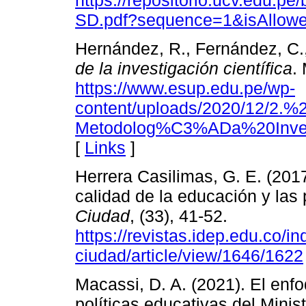
SD.pdf?sequence=1&isAllow
Hernández, R., Fernández, C.,
de la investigación científica
.
https://www.esup.edu.pe/wp-
content/uploads/2020/12/2.
Metodolog%C3%ADa%20Invest
[
Links
]
Herrera Casilimas, G. E. (2017
calidad de la educación y las 
Ciudad
, (33), 41-52.
https://revistas.idep.edu.co/i
ciudad/article/view/1646/1622
Macassi, D. A. (2021). El enfo
políticas educativas del Mini