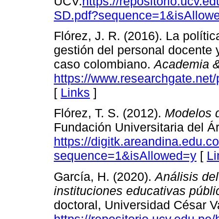
UCV.
https://repositorio.ucv
SD.pdf?sequence=1&isAllow
Flórez, J. R. (2016). La polít
gestión del personal docente 
caso colombiano.
Academia &
https://www.researchgate.ne
[
Links
]
Flórez, T. S. (2012).
Modelos d
Fundación Universitaria del Á
https://digitk.areandina.ed
sequence=1&isAllowed=y
[
Li
García, H. (2020).
Análisis de
instituciones educativas públ
doctoral, Universidad César V
https://repositorio.ucv.edu.p