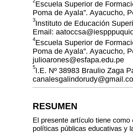
2
Escuela Superior de Formaci
Poma de Ayala”. Ayacucho, Pe
3
Instituto de Educación Super
Email: aatoccsa@iespppuqui
4
Escuela Superior de Formaci
Poma de Ayala”. Ayacucho, Pe
julioarones@esfapa.edu.pe
5
I.E. Nº 38983 Braulio Zaga P
canalesgalindorudy@gmail.c
RESUMEN
El presente artículo tiene como o
políticas públicas educativas y l