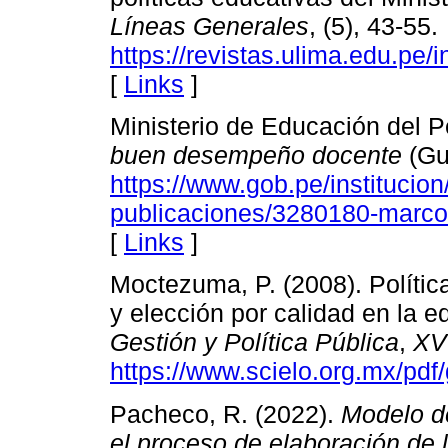
Líneas Generales
, (5), 43-55.
https://revistas.ulima.edu.pe
[
Links
]
Ministerio de Educación del 
buen desempeño docente
(Gu
https://www.gob.pe/institucio
publicaciones/3280180-marc
[
Links
]
Moctezuma, P. (2008). Política
y elección por calidad en la e
Gestión y Política Pública
,
XV
https://www.scielo.org.mx/pd
Pacheco, R. (2022).
Modelo de
el proceso de elaboración de 