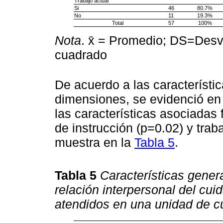
Trabajo actual
Si
46
80.7%
No
11
19.3%
Total
57
100%
Nota
. x̄ = Promedio; DS=Desv
cuadrado
De acuerdo a las característi
dimensiones, se evidenció en 
las características asociadas 
de instrucción (p=0.02) y trab
muestra en la
Tabla 5
.
Tabla 5
Características gener
relación interpersonal del cu
atendidos en una unidad de cu