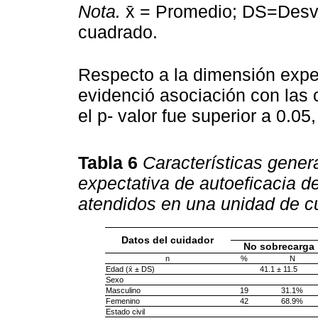
Nota.
x̄ = Promedio; DS=Desvi
cuadrado.
Respecto a la dimensión expec
evidenció asociación con las 
el p- valor fue superior a 0.0
Tabla 6
Características gener
expectativa de autoeficacia d
atendidos en una unidad de cu
Datos del cuidador
No sobrecarga
n
%
N
Edad (x̄ ± DS)
41.1 ± 11.5
Sexo
Masculino
19
31.1%
Femenino
42
68.9%
Estado civil