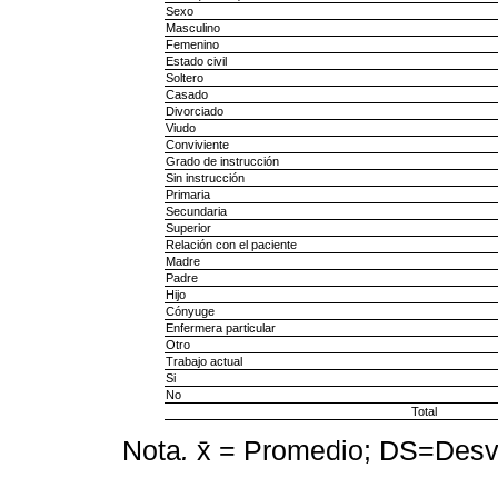
Sexo
Masculino
Femenino
Estado civil
Soltero
Casado
Divorciado
Viudo
Conviviente
Grado de instrucción
Sin instrucción
Primaria
Secundaria
Superior
Relación con el paciente
Madre
Padre
Hijo
Cónyuge
Enfermera particular
Otro
Trabajo actual
Si
No
Total
Nota
.
x̄ = Promedio; DS=Desv