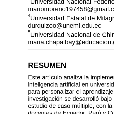
Universidad Nacional Federico
mariomoreno197458@gmail.
4
Universidad Estatal de Milagr
durquizoo@unemi.edu.ec
5
Universidad Nacional de Chi
maria.chapalbay@educacion.
RESUMEN
Este artículo analiza la impleme
inteligencia artificial en unive
para personalizar el aprendizaje
investigación se desarrolló baj
estudio de caso múltiple, con la
docentes de Ecuador, Perú y Col