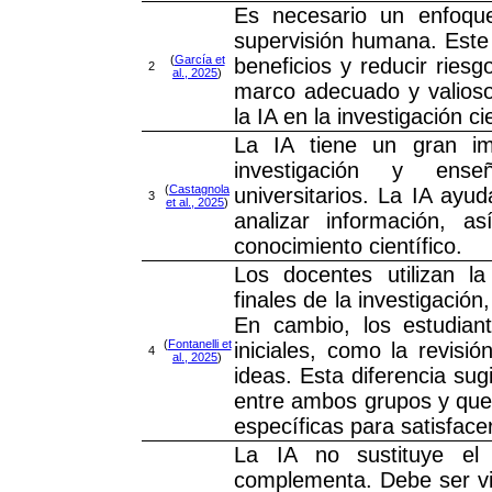
Es necesario un enfoque
supervisión humana. Este 
(
García et
beneficios y reducir riesg
2
al., 2025
)
marco adecuado y valioso
la IA en la investigación cie
La IA tiene un gran im
investigación y ens
(
Castagnola
universitarios. La IA ayu
3
et al., 2025
)
analizar información, 
conocimiento científico.
Los docentes utilizan l
finales de la investigación
En cambio, los estudian
(
Fontanelli et
iniciales, como la revisió
4
al., 2025
)
ideas. Esta diferencia sug
entre ambos grupos y que
específicas para satisfac
La IA no sustituye el
complementa. Debe ser vi