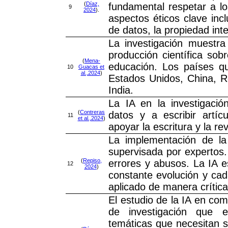
(
Díaz,
fundamental respetar a lo
9
2024
).
aspectos éticos clave incl
de datos, la propiedad inte
La investigación muestr
producción científica sob
(
Mena-
educación. Los países q
10
Guacas et
al.,2024
)
Estados Unidos, China, 
India.
La IA en la investigació
(
Contreras
datos y a escribir artíc
11
et al.,2024
)
apoyar la escritura y la re
La implementación de la
supervisada por expertos.
(
Repiso,
errores y abusos. La IA 
12
2024
)
constante evolución y ca
aplicado de manera crítica
El estudio de la IA en co
de investigación que 
temáticas que necesitan s