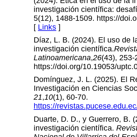
(2024). Ética en el uso de la in
investigación científica: desa
5(12), 1488-1509. https://do
[
Links
]
Díaz, L. B. (2024). El uso de la 
investigación científica.
Revist
Latinoamericana
,
26
(43), 253-
https://doi.org/10.19053/upt
Domínguez, J. L. (2025). El Ret
Investigación en Ciencias Soc
21
,
10
(1), 60-70.
https://revistas.pucese.edu.ec
Duarte, D. D., y Guerrero, B. (2
investigación científica.
Revist
Nacional de Villarrica del Espí