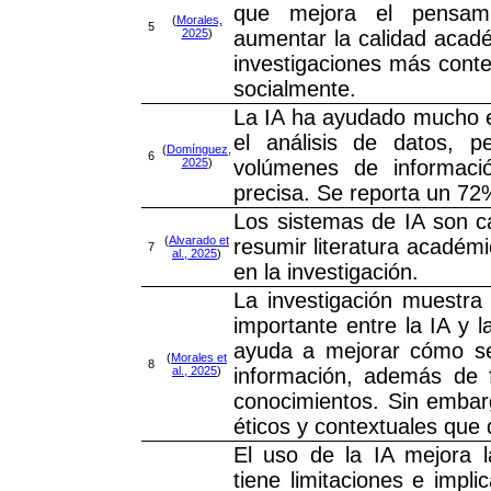
que mejora el pensami
(
Morales,
5
2025
)
aumentar la calidad acadé
investigaciones más contex
socialmente.
La IA ha ayudado mucho en 
el análisis de datos, pe
(
Domínguez,
6
2025
)
volúmenes de informac
precisa. Se reporta un 72
Los sistemas de IA son c
(
Alvarado et
resumir literatura académi
7
al., 2025
)
en la investigación.
La investigación muestra
importante entre la IA y l
ayuda a mejorar cómo se
(
Morales et
8
al., 2025
)
información, además de f
conocimientos. Sin embar
éticos y contextuales que
El uso de la IA mejora la
tiene limitaciones e impli