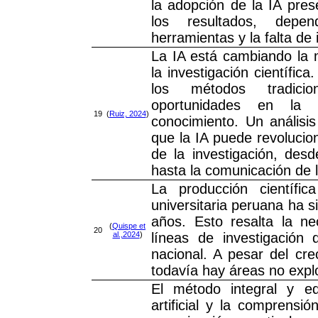
la adopción de la IA pre
los resultados, depe
herramientas y la falta de
La IA está cambiando la 
la investigación científic
los métodos tradici
oportunidades en la
19
(
Ruiz, 2024
)
conocimiento. Un análisi
que la IA puede revoluci
de la investigación, des
hasta la comunicación de l
La producción científi
universitaria peruana ha si
años. Esto resalta la n
(
Quispe et
20
al.,2024
)
líneas de investigación
nacional. A pesar del cre
todavía hay áreas no expl
El método integral y equ
artificial y la comprens