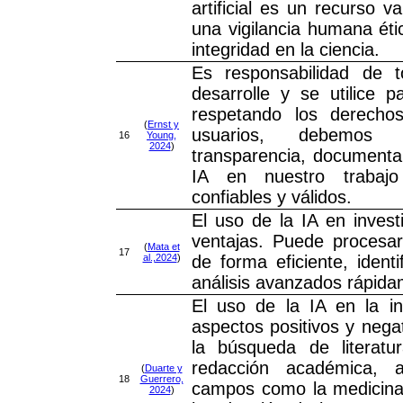
artificial es un recurso v
una vigilancia humana étic
integridad en la ciencia.
Es responsabilidad de 
desarrolle y se utilice p
respetando los derech
(
Ernst y
usuarios, debemos
16
Young,
2024
)
transparencia, document
IA en nuestro trabajo
confiables y válidos.
El uso de la IA en invest
ventajas. Puede procesa
(
Mata et
17
al.,2024
)
de forma eficiente, identi
análisis avanzados rápida
El uso de la IA en la inv
aspectos positivos y negat
la búsqueda de literatu
redacción académica, 
(
Duarte y
18
Guerrero,
campos como la medicina 
2024
)