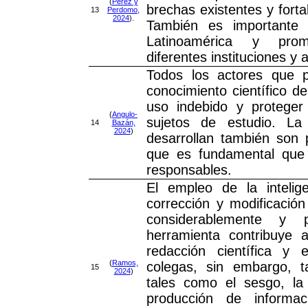
(
Pérez y
brechas existentes y fort
13
Perdomo,
2024
).
También es importante 
Latinoamérica y prom
diferentes instituciones y a
Todos los actores que pa
conocimiento científico d
uso indebido y proteger
(
Angulo-
sujetos de estudio. L
14
Bazán,
2024
)
desarrollan también son 
que es fundamental que
responsables.
El empleo de la inteligen
corrección y modificación 
considerablemente y p
herramienta contribuye 
redacción científica y 
(
Ramos,
colegas, sin embargo, t
15
2024
)
tales como el sesgo, la 
producción de informac