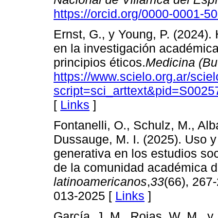
https://orcid.org/0000-0001-5
Ernst, G., y Young, P. (2024). 
en la investigación académica 
principios éticos.
Medicina (Bu
https://www.scielo.org.ar/scie
script=sci_arttext&pid=S00
[
Links
]
Fontanelli, O., Schulz, M., Alb
Dussauge, M. I. (2025). Uso y v
generativa en los estudios soc
de la comunidad académica de
latinoamericanos
,
33
(66), 267-
013-2025 [
Links
]
García, J. M., Rojas, W. M., y 