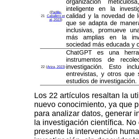
organización meticulo
inteligente en la investi
(
Padilla-
calidad y la novedad de 
21
Caballero et
al.,2023
)
que se adapta de manera 
inclusivas, promueve un
más amplias en la inve
sociedad más educada y c
ChatGPT es una herram
instrumentos de recol
investigación. Esto incl
22
(
Ariza, 2023
)
entrevistas, y otros que
estudios de investigación.
Los 22 artículos resaltan la ut
nuevo conocimiento, ya que p
para analizar datos, generar i
la investigación científica. No
presente la intervención human