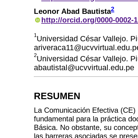
2
Leonor Abad Bautista
http://orcid.org/0000-0002-
1
Universidad César Vallejo. Pi
ariveraca11@ucvvirtual.edu.p
2
Universidad César Vallejo. Pi
abautistal@ucvvirtual.edu.pe
RESUMEN
La Comunicación Efectiva (CE)
fundamental para la práctica d
Básica. No obstante, su concept
las barreras asociadas se prese