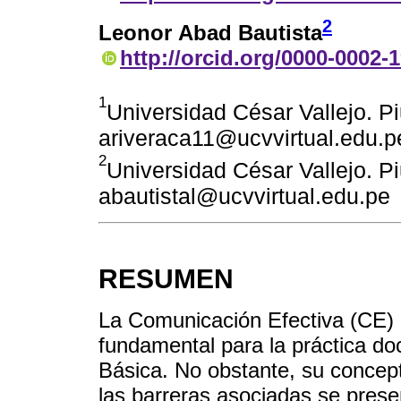
2
Leonor Abad Bautista
http://orcid.org/0000-0002-
1
Universidad César Vallejo. Pi
ariveraca11@ucvvirtual.edu.p
2
Universidad César Vallejo. Pi
abautistal@ucvvirtual.edu.pe
RESUMEN
La Comunicación Efectiva (CE)
fundamental para la práctica d
Básica. No obstante, su concept
las barreras asociadas se prese