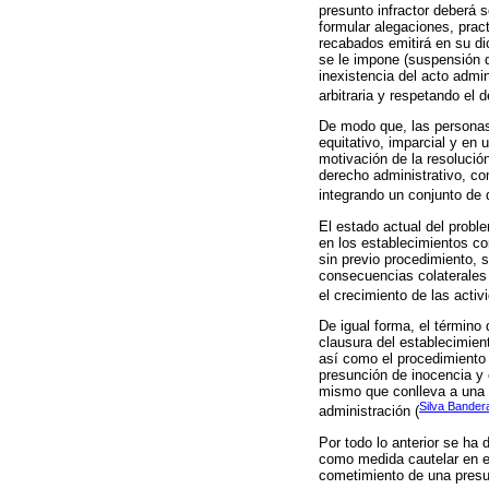
presunto infractor deberá s
formular alegaciones, pract
recabados emitirá en su di
se le impone (suspensión d
inexistencia del acto admi
arbitraria y respetando el 
De modo que, las personas
equitativo, imparcial y en
motivación de la resolució
derecho administrativo, com
integrando un conjunto de 
El estado actual del proble
en los establecimientos co
sin previo procedimiento, 
consecuencias colaterales 
el crecimiento de las acti
De igual forma, el término 
clausura del establecimien
así como el procedimiento 
presunción de inocencia y 
mismo que conlleva a una v
Silva Bander
administración (
Por todo lo anterior se ha 
como medida cautelar en es
cometimiento de una presun