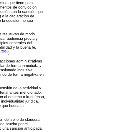
rmino que tiene para
lementos de convicción
lución con la sanción que
 o la declaración de
e la decisión no sea
se resuelvan de modo
sa, audiencia previa y
ipios generales del
bilidad y la buena fe,
, 2018
).
racciones administrativas
elar de forma inmediata y
casionado inclusive
iendo de forma negativa en
pensión de la actividad y
sterial antes mencionado,
ón al derecho a la defensa,
ndividualidad jurídica,
o que busca la
ón del sello de clausura
de prueba por el
o una sanción anticipada.