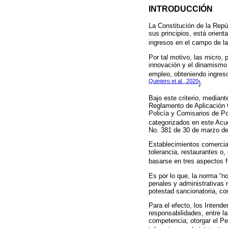
INTRODUCCIÓN
La Constitución de la Repúb
sus principios, está orient
ingresos en el campo de la
Por tal motivo, las micro,
innovación y el dinamismo 
empleo, obteniendo ingreso
Quintero et al., 2020
).
Bajo este criterio, mediante
Reglamento de Aplicación O
Policía y Comisarios de Po
categorizados en este Acu
No. 381 de 30 de marzo de
Establecimientos comercial
tolerancia, restaurantes o
basarse en tres aspectos f
Es por lo que, la norma “no
penales y administrativas r
potestad sancionatoria, co
Para el efecto, los Intend
responsabilidades, entre la
competencia; otorgar el P