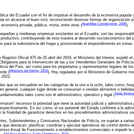
lica del Ecuador con el fin de impulsar el desarrollo de la economía popular y
ada en alcanzar el buen vivir, reconociendo diversas formas de organización p
Asamblea Constituyente, 2008
 economía privada, pública, mixta, entre otras (
).
 pequeñas y medianas empresas existentes en el Ecuador, son las responsable
productivo, contribuyendo de esta manera al desarrollo socioeconómico del 
s para la subsistencia del hogar y promoviendo el emprendimiento en zonas u
 Registro Oficial 475 de 25 abril del 2019, el Ministerio del Interior, expidió e
bligatoria para la Intervención de las y los Intendentes Generales de Policí
licía del País, así como para los propietarios y representantes legales de lo
Ministerio del Interior, 2019
erdo (
). Hoy regulados por el Ministerio de Gobierno me
 2022.
es que se encuadran en las categorías de la uno a la ocho, tales como; hos
, en general, cualquier lugar donde se consuman o vendan alimentos o bebida
Tapia Segura 
undamentales tales como son el administrativo, operativo y legal (
rmarum” reconoce la potestad que tiene la autoridad judicial y administrativa 
espectivamente. Es así como, el ius puniendi del Estado confiriere a la admin
n la finalidad de garantizar derechos en los procedimientos administrativos s
entes, Subintendentes y Comisarios Nacionales de Policía, se sujetan a varias
s que destacan: planificar, coordinar y ejecutar operativos de control dentro 
ermiso Anual de Funcionamiento a establecimientos comerciales e impedir la 
Del Pozo Franco y Zurita Chimborazo, 2016