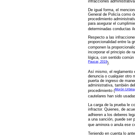
infracciones administrativa
De igual forma, el mencion
General de Policía como ó
procedimiento administrati
para asegurar el cumplimie
determinadas conductas ile
Respecto a las infraccione
proporcionalidad entre la g
componen la proporcionalid
incorporar el principio de 
lógica, con sentido común y
Paucar, 2019
).
Así mismo, el reglamento e
denuncia o cualquier otro m
puerta de ingreso de manera
administrativa, también de
Morón Urbina
procedimiento (
cautelares han sido usadas
La carga de la prueba le c
infractor. Quienes, de acu
adhieren a los deberes leg
a una sanción, puede ser 
que aminora o anula ese co
Teniendo en cuenta lo ante