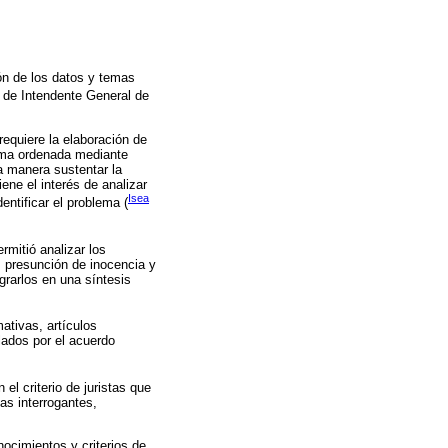
ión de los datos y temas
o de Intendente General de
requiere la elaboración de
forma ordenada mediante
a manera sustentar la
ene el interés de analizar
Isea
entificar el problema (
rmitió analizar los
, presunción de inocencia y
grarlos en una síntesis
ativas, artículos
lados por el acuerdo
 el criterio de juristas que
as interrogantes,
nocimientos y criterios de