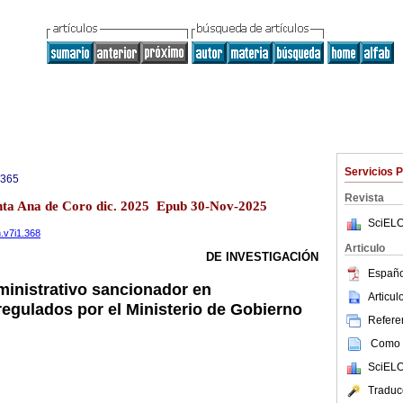
Servicios 
0365
Revista
anta Ana de Coro dic. 2025 Epub 30-Nov-2025
SciELO
n.v7i1.368
Articulo
DE INVESTIGACIÓN
Españo
inistrativo sancionador en
Articu
regulados por el Ministerio de Gobierno
Referen
Como c
SciELO
Traduc