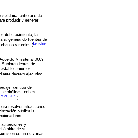
 solidaria, entre uno de
ara producir y generar
s del crecimiento, la
país; generando fuentes de
Lemoine
rbanas y rurales (
l Acuerdo Ministerial 0069;
a, Subintendentes de
s establecimientos
diante decreto ejecutivo
pedaje, centros de
s alcohólicas, deben
et al., 2021
).
para resolver infracciones
istración pública la
ancionadores.
 atribuciones y
del ámbito de su
comisión de una o varias