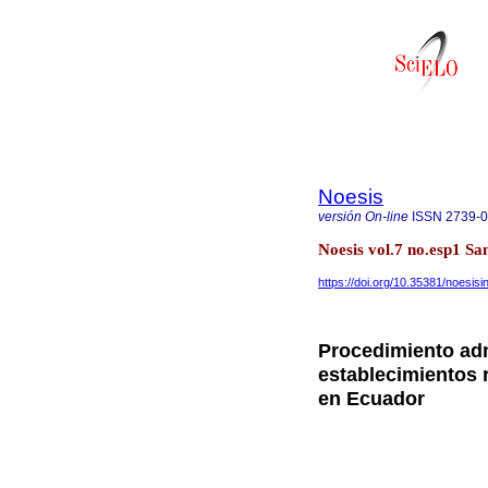
Noesis
versión On-line
ISSN
2739-
Noesis vol.7 no.esp1 S
https://doi.org/10.35381/noesisi
Procedimiento adm
establecimientos 
en Ecuador