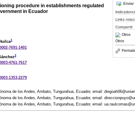
Enviar 
tioning procedure in establishments regulated
Government in Ecuador
Indicadore
Links rela
Compartir
Otros
1
Otros
Huilca
-0002-7691-1401
Permali
2
Sánchez
-0003-4761-7617
-0003-1353-2279
tónoma de los Andes, Ambato, Tungurahua, Ecuador, email: diegoah06@unia
ónoma de los Andes, Ambato, Tungurahua, Ecuador, email: direccionpuyo@u
tónoma de los Andes, Ambato, Tungurahua, Ecuador, email: ua.raulcomas@u