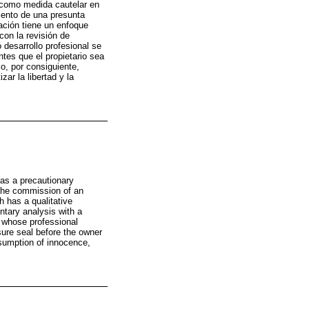
ra como medida cautelar en
iento de una presunta
gación tiene un enfoque
con la revisión de
o desarrollo profesional se
ntes que el propietario sea
o, por consiguiente,
ar la libertad y la
 as a precautionary
 the commission of an
h has a qualitative
ntary analysis with a
ts whose professional
sure seal before the owner
resumption of innocence,