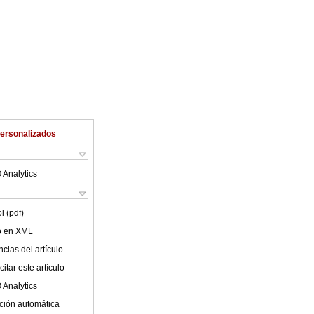
Personalizados
 Analytics
l (pdf)
lo en XML
cias del artículo
itar este artículo
 Analytics
ción automática