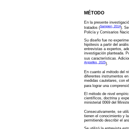
MÉTODO
En la presente investigació
Sampieri, 2014
tratados (
). Se
Policía y Comisarios Nacio
Su diseño fue no experimen
hipótesis a partir del anál
entrevistas a expertos, ad
investigación planteada. P
sus características. Adicio
Argüelles, 2025
).
En cuanto al método del niv
diferentes instrumentos en
medidas cautelares, con el
para lograr una comprensió
El método de nivel empíric
científicos, doctrina y ex
ministerial 0069 del Minist
Consecutivamente, se utili
tienen el conocimiento y l
permitiendo describir el an
Se utilizó la entrevista es