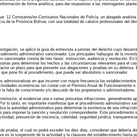
 información de forma analítica, para dar respuestas a las interrogantes plant
ue: 12 Comisarios/ex-Comisarios Nacionales de Policía, un abogado analista
ía de la Provincia Bolívar, con una totalidad de catorce profesionales del de
tigación, se aplicó la guía de entrevista a juristas del derecho cuyo desarrol
cedimiento administrativo sancionador. Los principales hallazgos de la investi
vo sancionador consta de tres fases: instrucción, audiencia y resolución. En l
sarias para determinar los hechos y las circunstancias relevantes para el cas
ractor un plazo para que presente sus alegaciones y pruebas en su defensa. 
o que pone fin al procedimiento, que puede ser absolutorio o sancionador.
es administrativas en que incurren con mayor frecuencia los establecimientos 
ctividades económicas sin contar con el Permiso Anual de Funcionamiento e i
r la falta de conocimiento y/o descuido de los propietarios o administradores.
nstructor, al evidenciar una o varias presuntas infracciones, generalmente apl
Por lo tanto, es importante manifestar que el procedimiento administrativo sa
liza la autoridad administrativa para determinar la existencia de una infracción
mo para imponer la sanción y resolución correspondiente. Este procedimiento se
oactividad, presunción de inocencia, celeridad, seguridad jurídica, transparenci
 de prueba, el cual no podrá exceder los diez días, consideran que debería dis
eve es la suspensión de la actividad y la clausura del establecimiento hasta 