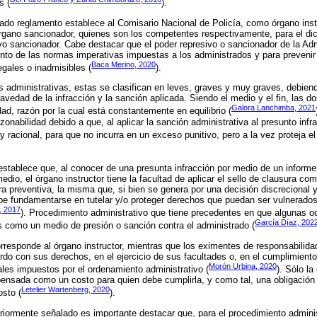
s (
).
ado reglamento establece al Comisario Nacional de Policía, como órgano instr
rgano sancionador, quienes son los competentes respectivamente, para el dic
vo sancionador. Cabe destacar que el poder represivo o sancionador de la Adm
nto de las normas imperativas impuestas a los administrados y para prevenir
Baca Merino, 2020
gales o inadmisibles (
).
s administrativas, estas se clasifican en leves, graves y muy graves, debi
ravedad de la infracción y la sanción aplicada. Siendo el medio y el fin, las 
Galora Lanchimba, 2021
ad, razón por la cual está constantemente en equilibrio (
razonabilidad debido a que, al aplicar la sanción administrativa al presunto inf
 racional, para que no incurra en un exceso punitivo, pero a la vez proteja el 
stablece que, al conocer de una presunta infracción por medio de un informe 
edio, el órgano instructor tiene la facultad de aplicar el sello de clausura co
 preventiva, la misma que, si bien se genera por una decisión discrecional y 
be fundamentarse en tutelar y/o proteger derechos que puedan ser vulnerados
, 2017
). Procedimiento administrativo que tiene precedentes en que algunas 
García Díaz, 202
 como un medio de presión o sanción contra el administrado (
orresponde al órgano instructor, mientras que los eximentes de responsabilida
erdo con sus derechos, en el ejercicio de sus facultades o, en el cumplimient
Morón Urbina, 2020
ales impuestos por el ordenamiento administrativo (
). Sólo la
pensada como un costo para quien debe cumplirla, y como tal, una obligació
Letelier Wartenberg, 2020
sto (
).
riormente señalado es importante destacar que, para el procedimiento adminis