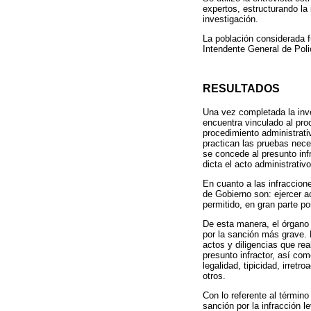
expertos, estructurando la
investigación.
La población considerada f
Intendente General de Polic
RESULTADOS
Una vez completada la inves
encuentra vinculado al pro
procedimiento administrati
practican las pruebas nece
se concede al presunto inf
dicta el acto administrativ
En cuanto a las infraccion
de Gobierno son: ejercer a
permitido, en gran parte po
De esta manera, el órgano i
por la sanción más grave. 
actos y diligencias que rea
presunto infractor, así co
legalidad, tipicidad, irretr
otros.
Con lo referente al término
sanción por la infracción l