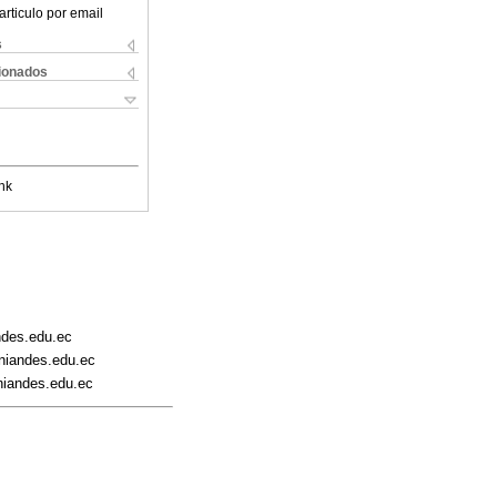
articulo por email
s
cionados
nk
ndes.edu.ec
niandes.edu.ec
niandes.edu.ec