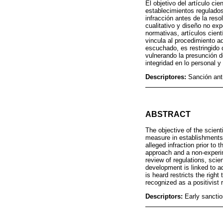
El objetivo del artículo ci
establecimientos regulados
infracción antes de la res
cualitativo y diseño no exp
normativas, artículos cient
vincula al procedimiento ad
escuchado, es restringido 
vulnerando la presunción de
integridad en lo personal y
Descriptores:
Sanción ant
ABSTRACT
The objective of the scient
measure in establishments 
alleged infraction prior to
approach and a non-experim
review of regulations, scie
development is linked to ad
is heard restricts the righ
recognized as a positivist 
Descriptors:
Early sanctio