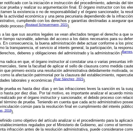
er notificado con la iniciación e instrucción del procedimiento, además del té
icar prueba y realizar su argumentación final. El órgano instructor con los e
ctamen la existencia o no de responsabilidad y el órgano sancionador, la reso
e la actividad económica y una pena pecuniaria dependiendo de la infracción)
nistrativo, cumpliendo con los derechos y garantías destinadas a asegurar qu
Boutaud Scheuermann, 2021
debido proceso (
).
 a las que sus asuntos legales se vean afectados tengan el derecho a que 
 un tiempo razonable, además del acceso a los datos necesarios para su defen
n. En consecuencia, la buena administración debe actuar conforme a los princ
o la transparencia, el servicio al interés general, la participación, la responsa
Barnes
derechos, deberes y obligaciones del administrado y la administración (
ma radica en que, el órgano instructor al constatar una o varias presuntas inf
merciales, tiene la facultad de aplicar el sello de clausura como medida caut
sin que primero exista una resolución administrativa debidamente motivada, o
como la afectación patrimonial por la clausura del establecimiento, repercut
Ruiz Sánchez, 2021
vidades laborales y económicas (
).
de prueba es hasta diez días y en las infracciones leves la sanción es la sus
to hasta por diez días. Por tal motivo, es importante analizar el acuerdo mini
realizado por el órgano instructor y sancionador, el debido proceso con relaci
el término de prueba. Teniendo en cuenta que cada acto administrativo posee i
inculación común para la resolución final en cumplimiento del interés públic
as, 2018
).
definido como objetivo del artículo analizar si el procedimiento para la aplicaci
tablecimientos regulados por el Ministerio de Gobierno, así como el termino 
ta infracción antes de la resolución administrativa, puede considerarse com