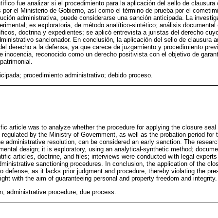
entífico fue analizar si el procedimiento para la aplicación del sello de clausu
 por el Ministerio de Gobierno, así como el término de prueba por el cometim
olución administrativa, puede considerarse una sanción anticipada. La investi
erimental; es exploratoria, de método analítico-sintético; análisis documental 
íficos, doctrina y expedientes; se aplicó entrevista a juristas del derecho cuy
ministrativo sancionador. En conclusión, la aplicación del sello de clausura a
del derecho a la defensa, ya que carece de juzgamiento y procedimiento previ
 inocencia, reconocido como un derecho positivista con el objetivo de garantiz
 patrimonial.
icipada; procedimiento administrativo; debido proceso.
ific article was to analyze whether the procedure for applying the closure seal
regulated by the Ministry of Government, as well as the probation period for
 the administrative resolution, can be considered an early sanction. The researc
ental design; it is exploratory, using an analytical-synthetic method; docume
ntific articles, doctrine, and files; interviews were conducted with legal exper
ministrative sanctioning procedures. In conclusion, the application of the clo
t to defense, as it lacks prior judgment and procedure, thereby violating the p
right with the aim of guaranteeing personal and property freedom and integrity.
n; administrative procedure; due process.