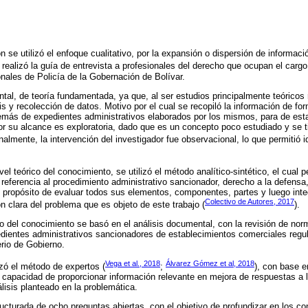
n se utilizó el enfoque cualitativo, por la expansión o dispersión de informac
 realizó la guía de entrevista a profesionales del derecho que ocupan el carg
nales de Policía de la Gobernación de Bolívar.
tal, de teoría fundamentada, ya que, al ser estudios principalmente teóricos 
isis y recolección de datos. Motivo por el cual se recopiló la información de 
emás de expedientes administrativos elaborados por los mismos, para de est
or su alcance es exploratoria, dado que es un concepto poco estudiado y se ti
nalmente, la intervención del investigador fue observacional, lo que permitió id
el teórico del conocimiento, se utilizó el método analítico-sintético, el cual pe
 referencia al procedimiento administrativo sancionador, derecho a la defensa
 propósito de evaluar todos sus elementos, componentes, partes y luego inte
Colectivo de Autores, 2017
n clara del problema que es objeto de este trabajo (
).
o del conocimiento se basó en el análisis documental, con la revisión de norm
pedientes administrativos sancionadores de establecimientos comerciales regu
erio de Gobierno.
Vega et al., 2018
Álvarez Gómez et al, 2018
zó el método de expertos (
;
), con base en
a capacidad de proporcionar información relevante en mejora de respuestas a l
álisis planteado en la problemática.
tructurada de ocho preguntas abiertas, con el objetivo de profundizar en los co