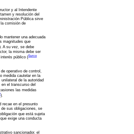
uctor y al Intendente
tamen y resolución del
inistración Pública sirve
 la comisión de
endo mantener una adecuada
dos magnitudes que
). A su vez, se debe
ractor, la misma debe ser
Surco
interés público (
de operativo de control,
mo medida cautelar en la
unilateral de la autoridad
 en el transcurso del
ocasiones las medidas
2
).
d recae en el presunto
o de sus obligaciones, se
 obligación que está sujeta
n que exige una conducta
trativo sancionador, el