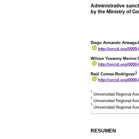
Administrative sanc
by the Ministry of 
Diego Armando Arteaga-
http://orcid.org/0009
Wilson Yovanny Merino-
http://orcid.org/0000
3
Raúl Comas-Rodríguez
http://orcid.org/0000
1
Universidad Regional Au
2
Universidad Regional Aut
3
Universidad Regional Au
RESUMEN