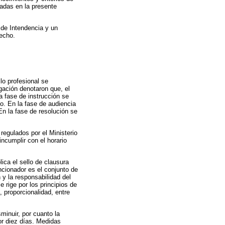
eadas en la presente
 de Intendencia y un
recho.
lo profesional se
gación denotaron que, el
a fase de instrucción se
o. En la fase de audiencia
En la fase de resolución se
regulados por el Ministerio
ncumplir con el horario
ica el sello de clausura
ncionador es el conjunto de
 y la responsabilidad del
 rige por los principios de
a, proporcionalidad, entre
minuir, por cuanto la
por diez días. Medidas