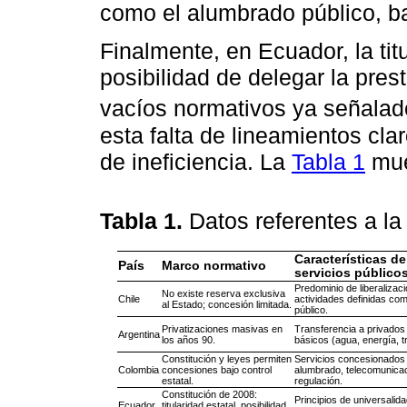
como el alumbrado público, baj
Finalmente, en Ecuador, la tit
posibilidad de delegar la pres
vacíos normativos ya señala
esta falta de lineamientos cl
de ineficiencia. La
Tabla 1
mue
Tabla 1.
Datos referentes a la
Características de
País
Marco normativo
servicios público
Predominio de liberalizac
No existe reserva exclusiva
Chile
actividades definidas com
al Estado; concesión limitada.
público.
Privatizaciones masivas en
Transferencia a privados
Argentina
los años 90.
básicos (agua, energía, t
Constitución y leyes permiten
Servicios concesionados 
Colombia
concesiones bajo control
alumbrado, telecomunica
estatal.
regulación.
Constitución de 2008:
Principios de universalida
Ecuador
titularidad estatal, posibilidad