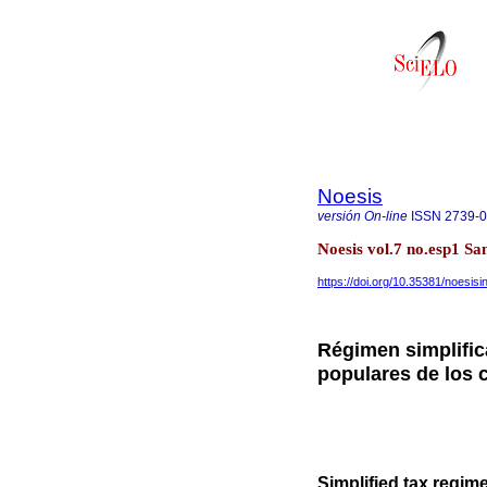
Noesis
versión On-line
ISSN
2739-
Noesis vol.7 no.esp1 S
https://doi.org/10.35381/noesisi
Régimen simplifi
populares de los 
Simplified tax regim