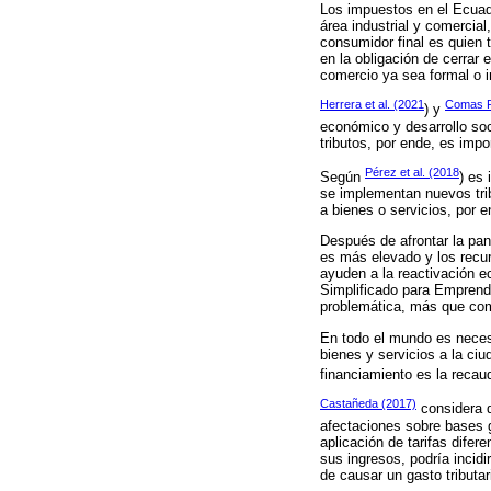
Los impuestos en el Ecuado
área industrial y comercia
consumidor final es quien t
en la obligación de cerra
comercio ya sea formal o i
Herrera et al. (2021
Comas Ro
) y
económico y desarrollo soc
tributos, por ende, es imp
Pérez et al. (2018
Según
) es 
se implementan nuevos trib
a bienes o servicios, por 
Después de afrontar la pan
es más elevado y los recu
ayuden a la reactivación e
Simplificado para Emprende
problemática, más que com
En todo el mundo es necesa
bienes y servicios a la ciu
financiamiento es la recau
Castañeda (2017)
considera qu
afectaciones sobre bases 
aplicación de tarifas dife
sus ingresos, podría incidi
de causar un gasto tributar