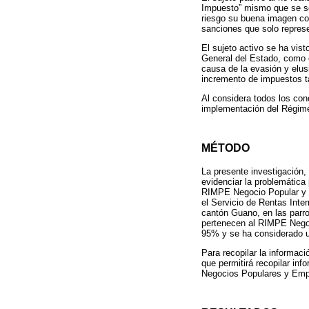
Impuesto” mismo que se se
riesgo su buena imagen co
sanciones que solo represe
El sujeto activo se ha vis
General del Estado, como 
causa de la evasión y elus
incremento de impuestos t
Al considera todos los conc
implementación del Régim
MÉTODO
La presente investigación, 
evidenciar la problemática
RIMPE Negocio Popular y E
el Servicio de Rentas Inte
cantón Guano, en las parro
pertenecen al RIMPE Negoc
95% y se ha considerado u
Para recopilar la informaci
que permitirá recopilar in
Negocios Populares y Emp