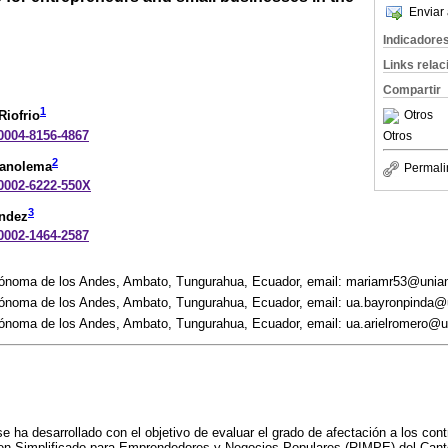
Enviar 
Indicadore
Links rela
Compartir
1
Otros
Riofrio
-0004-8156-4867
Otros
2
uanolema
Permali
-0002-6222-550X
3
ández
-0002-1464-2587
tónoma de los Andes, Ambato, Tungurahua, Ecuador, email: mariamr53@unia
tónoma de los Andes, Ambato, Tungurahua, Ecuador, email: ua.bayronpinda@
ónoma de los Andes, Ambato, Tungurahua, Ecuador, email: ua.arielromero@
e ha desarrollado con el objetivo de evaluar el grado de afectación a los cont
en Simplificado para Emprendedores y Negocios Populares (RIMPE) del Can