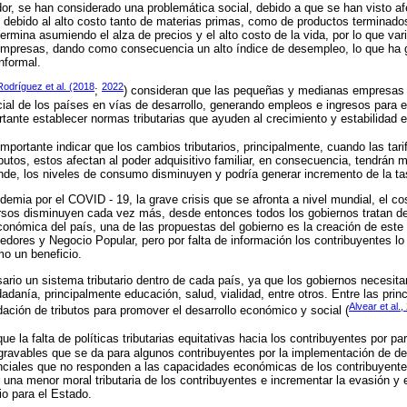
r, se han considerado una problemática social, debido a que se han visto af
l, debido al alto costo tanto de materias primas, como de productos terminad
ermina asumiendo el alza de precios y el alto costo de la vida, por lo que var
r empresas, dando como consecuencia un alto índice de desempleo, lo que ha 
nformal.
dríguez et al. (2018
2022
;
) consideran que las pequeñas y medianas empresas 
ial de los países en vías de desarrollo, generando empleos e ingresos para e
ortante establecer normas tributarias que ayuden al crecimiento y estabilida
importante indicar que los cambios tributarios, principalmente, cuando las ta
utos, estos afectan al poder adquisitivo familiar, en consecuencia, tendrán
ende, los niveles de consumo disminuyen y podría generar incremento de la t
demia por el COVID - 19, la grave crisis que se afronta a nivel mundial, el co
rsos disminuyen cada vez más, desde entonces todos los gobiernos tratan de
conómica del país, una de las propuestas del gobierno es la creación de es
dores y Negocio Popular, pero por falta de información los contribuyentes l
o un beneficio.
rio un sistema tributario dentro de cada país, ya que los gobiernos necesit
dadanía, principalmente educación, salud, vialidad, entre otros. Entre las prin
Alvear et al.
dación de tributos para promover el desarrollo económico y social (
e la falta de políticas tributarias equitativas hacia los contribuyentes por pa
gravables que se da para algunos contribuyentes por la implementación de de
renciales que no responden a las capacidades económicas de los contribuyente
r una menor moral tributaria de los contribuyentes e incrementar la evasión y
io para el Estado.