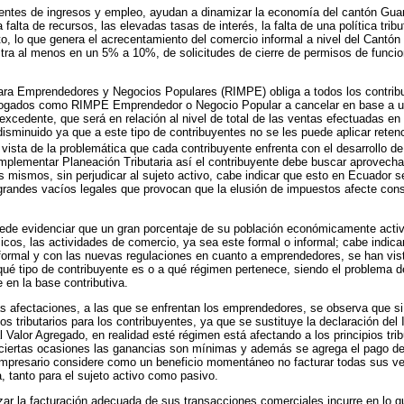
ntes de ingresos y empleo, ayudan a dinamizar la economía del cantón Gua
la falta de recursos, las elevadas tasas de interés, la falta de una política tribu
 lo que genera el acrecentamiento del comercio informal a nivel del Cantón o 
tra al menos en un 5% a 10%, de solicitudes de cierre de permisos de funci
ara Emprendedores y Negocios Populares (RIMPE) obliga a todos los contri
talogados como RIMPE Emprendedor o Negocio Popular a cancelar en base a un
 excedente, que será en relación al nivel de total de las ventas efectuadas en 
disminuido ya que a este tipo de contribuyentes no se les puede aplicar retenc
 vista de la problemática que cada contribuyente enfrenta con el desarrollo de
implementar Planeación Tributaria así el contribuyente debe buscar aprovechar 
s mismos, sin perjudicar al sujeto activo, cabe indicar que esto en Ecuador 
grandes vacíos legales que provocan que la elusión de impuestos afecte con
ede evidenciar que un gran porcentaje de su población económicamente activa
cos, las actividades de comercio, ya sea este formal o informal; cabe indica
 formal y con las nuevas regulaciones en cuanto a emprendedores, se han vis
ué tipo de contribuyente es o a qué régimen pertenece, siendo el problema 
 en la base contributiva.
 las afectaciones, a las que se enfrentan los emprendedores, se observa que 
s tributarios para los contribuyentes, ya que se sustituye la declaración del 
 Valor Agregado, en realidad esté régimen está afectando a los principios trib
 ciertas ocasiones las ganancias son mínimas y además se agrega el pago de
empresario considere como un beneficio momentáneo no facturar todas sus ve
 tanto para el sujeto activo como pasivo.
lizar la facturación adecuada de sus transacciones comerciales incurre en lo