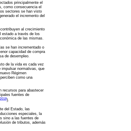
ectados principalmente el
os, como consecuencia el
ios sectores se han visto
generado el incremento del
contribuyen al crecimiento
l estado a través de los
d económica de las mismas.
rifas se han incrementado o
 menor capacidad de compra
asa de desempleo.
sto de la vida es cada vez
 impulsar normativas, que
te nuevo Régimen
o perciben como una
an recursos para abastecer
cipales fuentes de
, 2018
).
rte del Estado, las
ducciones especiales, la
s sino a las fuentes de
 elusión de tributos, además