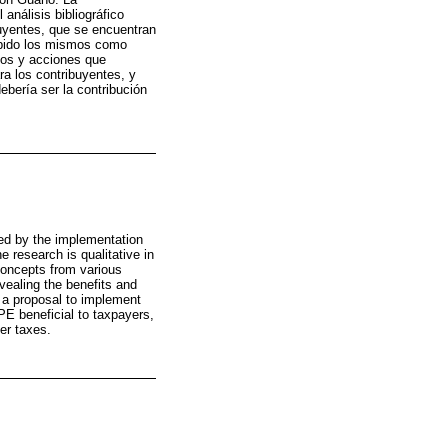
 análisis bibliográfico
buyentes, que se encuentran
cibido los mismos como
ios y acciones que
ra los contribuyentes, y
bería ser la contribución
ed by the implementation
 research is qualitative in
 concepts from various
ealing the benefits and
h a proposal to implement
PE beneficial to taxpayers,
her taxes.