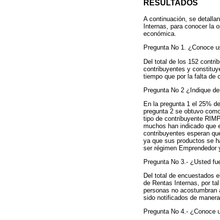
RESULTADOS
A continuación, se detalla
Internas, para conocer la 
económica.
Pregunta No 1. ¿Conoce us
Del total de los 152 cont
contribuyentes y constituy
tiempo que por la falta de
Pregunta No 2 ¿Indique de
En la pregunta 1 el 25% de
pregunta 2 se obtuvo como
tipo de contribuyente RIMP
muchos han indicado que e
contribuyentes esperan que
ya que sus productos se h
ser régimen Emprendedor y
Pregunta No 3.- ¿Usted fue
Del total de encuestados e
de Rentas Internas, por ta
personas no acostumbran a 
sido notificados de manera
Pregunta No 4.- ¿Conoce u