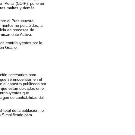
ran Penal (COIP), pone en
suras multas y demás
ente al Presupuesto
 montos no percibidos, a
nicia en procesos de
ómicamente Activa.
los contribuyentes por la
tón Guano.
ación necesarios para
 que se encuentran en el
 al catastro publicado por
 que están ubicados en el
ontribuyentes que
gen de confiabilidad del
 total de la población, lo
n Simplificado para