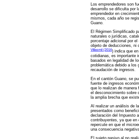
Los emprendedores son fue
desarrollo se dificulta por 
emprendedor en crecimiento,
mismos, cada año se regis
Guano.
El Régimen Simplificado p
naturales o jurídicas, ca
porcentaje adicional por el
objeto de deducciones, ni 
Villasmil (2016
) indica que en
cotidianas, es importante 
basados en legalidad de lo
problemática debido a los 
recaudación de ingresos.
En el cantón Guano, se pu
fuente de ingresos económi
que lo realizan de manera
el desconocimiento sobre q
la amplia brecha que existe
Al realizar un análisis de
presentados como beneficio
declaración del Impuesto al
contribuyentes, ya que en
repercute en que el micro
una consecuencia negativa,
El sujeto pasivo al no rea