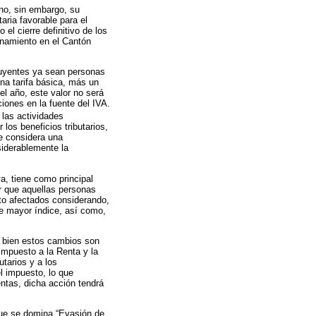
no, sin embargo, su
taria favorable para el
el cierre definitivo de los
onamiento en el Cantón
buyentes ya sean personas
a tarifa básica, más un
el año, este valor no será
iones en la fuente del IVA.
 las actividades
los beneficios tributarios,
se considera una
siderablemente la
, tiene como principal
r que aquellas personas
to afectados considerando,
de mayor índice, así como,
si bien estos cambios son
Impuesto a la Renta y la
utarios y a los
l impuesto, lo que
ntas, dicha acción tendrá
 que se domina “Evasión de