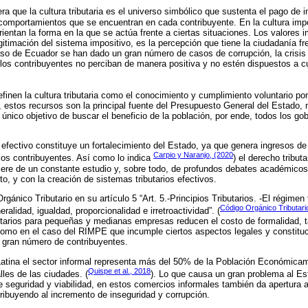
era que la cultura tributaria es el universo simbólico que sustenta el pago de 
 comportamientos que se encuentran en cada contribuyente. En la cultura imp
rientan la forma en la que se actúa frente a ciertas situaciones. Los valores
gitimación del sistema impositivo, es la percepción que tiene la ciudadanía fr
caso de Ecuador se han dado un gran número de casos de corrupción, la crisis
 los contribuyentes no perciban de manera positiva y no estén dispuestos a c
efinen la cultura tributaria como el conocimiento y cumplimiento voluntario po
s, estos recursos son la principal fuente del Presupuesto General del Estado, 
 único objetivo de buscar el beneficio de la población, por ende, todos los go
o efectivo constituye un fortalecimiento del Estado, ya que genera ingresos d
Carpio y Naranjo, (2020
 los contribuyentes. Así como lo indica
) el derecho tribut
iere de un constante estudio y, sobre todo, de profundos debates académico
nto, y con la creación de sistemas tributarios efectivos.
gánico Tributario en su artículo 5 “Art. 5.-Principios Tributarios. -El régimen t
Código Orgánico Tributari
eralidad, igualdad, proporcionalidad e irretroactividad”. (
utarios para pequeñas y medianas empresas reducen el costo de formalidad, 
Como en el caso del RIMPE que incumple ciertos aspectos legales y constituci
 gran número de contribuyentes.
tina el sector informal representa más del 50% de la Población Económicam
Quispe et al., 2018
lles de las ciudades. (
). Lo que causa un gran problema al Es
e seguridad y viabilidad, en estos comercios informales también da apertura a
tribuyendo al incremento de inseguridad y corrupción.