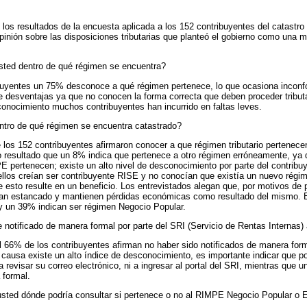
n los resultados de la encuesta aplicada a los 152 contribuyentes del catastro
opinión sobre las disposiciones tributarias que planteó el gobierno como una 
ted dentro de qué régimen se encuentra?
ribuyentes un 75% desconoce a qué régimen pertenece, lo que ocasiona inconf
e desventajas ya que no conocen la forma correcta que deben proceder tribu
 conocimiento muchos contribuyentes han incurrido en faltas leves.
ntro de qué régimen se encuentra catastrado?
 los 152 contribuyentes afirmaron conocer a que régimen tributario pertenecen
 resultado que un 8% indica que pertenece a otro régimen erróneamente, ya
E pertenecen; existe un alto nivel de desconocimiento por parte del contribu
llos creían ser contribuyente RISE y no conocían que existía un nuevo régi
 esto resulte en un beneficio. Los entrevistados alegan que, por motivos de
an estancado y mantienen pérdidas económicas como resultado del mismo. 
 un 39% indican ser régimen Negocio Popular.
 notificado de manera formal por parte del SRI (Servicio de Rentas Internas)
l 66% de los contribuyentes afirman no haber sido notificados de manera forma
l causa existe un alto índice de desconocimiento, es importante indicar que po
revisar su correo electrónico, ni a ingresar al portal del SRI, mientras que 
 formal.
sted dónde podría consultar si pertenece o no al RIMPE Negocio Popular o