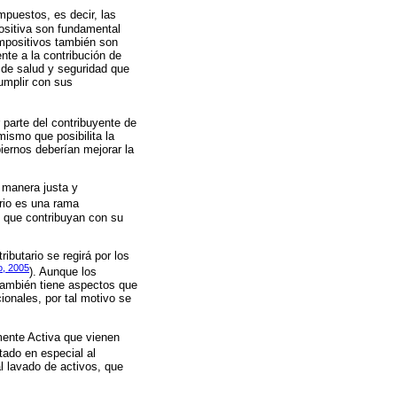
impuestos, es decir, las
ositiva son fundamental
 impositivos también son
ente a la contribución de
 de salud y seguridad que
umplir con sus
r parte del contribuyente de
mismo que posibilita la
biernos deberían mejorar la
e manera justa y
ario es una rama
s que contribuyan con su
ributario se regirá por los
o, 2005
). Aunque los
también tiene aspectos que
onales, por tal motivo se
ente Activa que vienen
tado en especial al
l lavado de activos, que