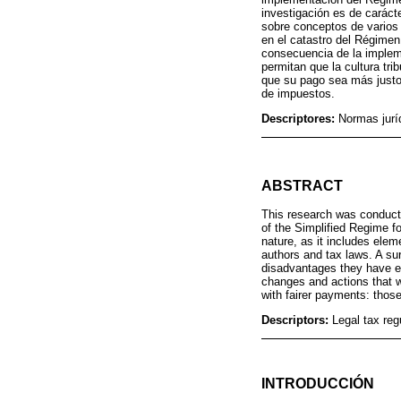
investigación es de carácter
sobre conceptos de varios 
en el catastro del Régime
consecuencia de la implem
permitan que la cultura tr
que su pago sea más justo
de impuestos.
Descriptores:
Normas juríd
ABSTRACT
This research was conduct
of the Simplified Regime f
nature, as it includes elem
authors and tax laws. A s
disadvantages they have ex
changes and actions that w
with fairer payments: those
Descriptors:
Legal tax reg
INTRODUCCIÓN