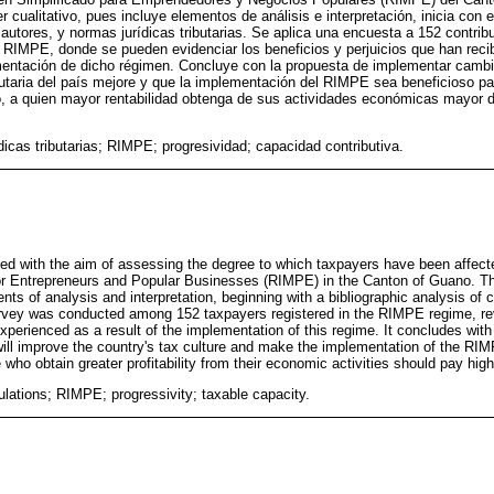
 cualitativo, pues incluye elementos de análisis e interpretación, inicia con el
autores, y normas jurídicas tributarias. Se aplica una encuesta a 152 contri
n RIMPE, donde se pueden evidenciar los beneficios y perjuicios que han re
entación de dicho régimen. Concluye con la propuesta de implementar camb
ibutaria del país mejore y que la implementación del RIMPE sea beneficioso pa
, a quien mayor rentabilidad obtenga de sus actividades económicas mayor de
icas tributarias; RIMPE; progresividad; capacidad contributiva.
ed with the aim of assessing the degree to which taxpayers have been affect
or Entrepreneurs and Popular Businesses (RIMPE) in the Canton of Guano. The
ents of analysis and interpretation, beginning with a bibliographic analysis of
urvey was conducted among 152 taxpayers registered in the RIMPE regime, rev
perienced as a result of the implementation of this regime. It concludes wit
ill improve the country's tax culture and make the implementation of the RIM
 who obtain greater profitability from their economic activities should pay hig
ulations; RIMPE; progressivity; taxable capacity.