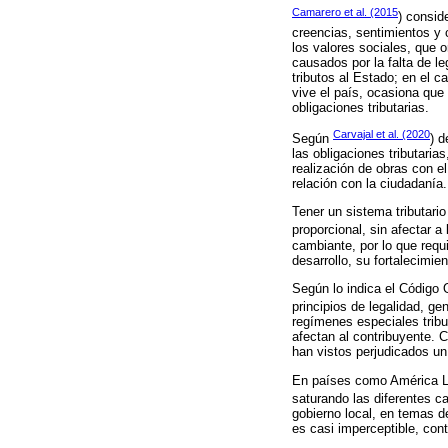
Camarero et al. (2015
) consid
creencias, sentimientos y
los valores sociales, que o
causados por la falta de le
tributos al Estado; en el 
vive el país, ocasiona que
obligaciones tributarias.
Carvajal et al. (2020
Según
) d
las obligaciones tributaria
realización de obras con el
relación con la ciudadanía.
Tener un sistema tributari
proporcional, sin afectar a
cambiante, por lo que requ
desarrollo, su fortalecimie
Según lo indica el Código Or
principios de legalidad, gen
regímenes especiales trib
afectan al contribuyente. 
han vistos perjudicados un
En países como América La
saturando las diferentes ca
gobierno local, en temas d
es casi imperceptible, con