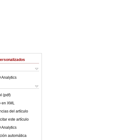
Personalizados
 Analytics
l (pdf)
lo en XML
cias del artículo
itar este artículo
 Analytics
ción automática