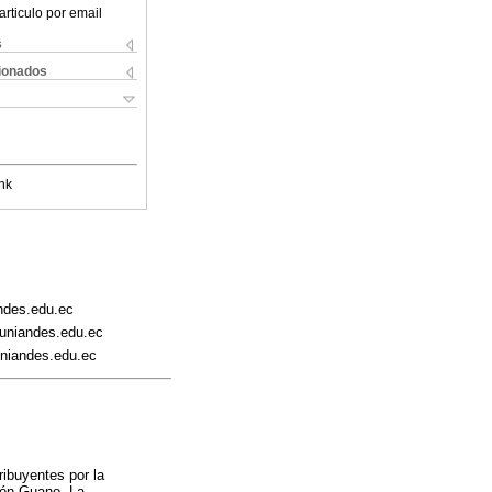
articulo por email
s
cionados
nk
ndes.edu.ec
uniandes.edu.ec
uniandes.edu.ec
ribuyentes por la
tón Guano. La