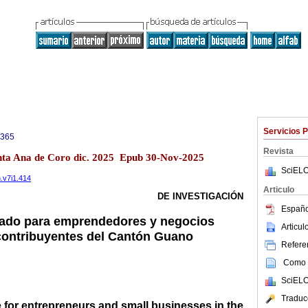
Servicios 
0365
Revista
anta Ana de Coro dic. 2025 Epub 30-Nov-2025
SciELO
n.v7i1.414
Articulo
DE INVESTIGACIÓN
Españo
cado para emprendedores y negocios
Articu
contribuyentes del Cantón Guano
Referen
Como c
SciELO
Traduc
e for entrepreneurs and small businesses in the