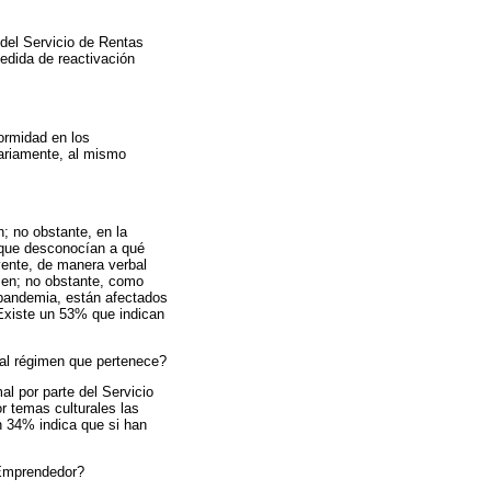
 del Servicio de Rentas
medida de reactivación
ormidad en los
tariamente, al mismo
; no obstante, en la
 que desconocían a qué
yente, de manera verbal
men; no obstante, como
 pandemia, están afectados
Existe un 53% que indican
 al régimen que pertenece?
l por parte del Servicio
r temas culturales las
un 34% indica que si han
 Emprendedor?