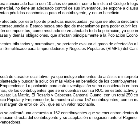
rá sancionado hasta con 10 años de prisión, como lo indica el Código Integ
mercial, no tiene un adecuado control de sus inventarios, se expone a clau
ntan pérdidas económicas para el contribuyente, y no un beneficio.
to afectado por este tipo de prácticas inadecuadas, ya que se afecta directam
consecuencia el Estado busca otro tipo de mecanismos para poder cubrir los
ión de impuestos, como resultado se ve afectada toda la población, ya que i
asas y demás obligaciones, que afectan principalmente a la Población Econ
eptos tributarios y normativas, se pretende evaluar el grado de afectación a 
en Simplificado para Emprendedores y Negocios Populares (RIMPE) del Can
será de carácter cualitativo, ya que incluye elementos de análisis e interpret
 planteada y buscar la solución más viable en beneficio de los contribuyentes
mprendedor. La población para esta investigación se ha considerado en base
rnas, de los contribuyentes que se encuentran con su RUC en estado activo y
quias: La Matriz, El Rosario y Cabecera Cantonal Guano, con un total 250 c
io Popular y Emprendedor, la muestra abarca 152 contribuyentes, con un mar
n margen de error del 5%, que es un valor razonable.
ón se aplicará una encuesta a 152 contribuyentes que se encuentran dentro del
formación directa del contribuyente y su aceptación o negación ante el Régime
rendedores.