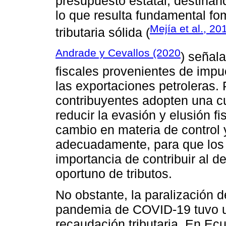
presupuesto estatal, destinán
lo que resulta fundamental fom
Mejía et al., 20
tributaria sólida (
Andrade y Cevallos (2020
) señal
fiscales provenientes de impu
las exportaciones petroleras. P
contribuyentes adopten una cul
reducir la evasión y elusión f
cambio en materia de control 
adecuadamente, para que los
importancia de contribuir al d
oportuno de tributos.
No obstante, la paralización 
pandemia de COVID-19 tuvo u
recaudación tributaria. En Ec