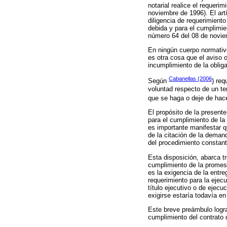
notarial realice el requer
noviembre de 1996). El artí
diligencia de requerimient
debida y para el cumplimien
número 64 del 08 de novie
En ningún cuerpo normativo
es otra cosa que el aviso o
incumplimiento de la obliga
Cabanellas (2006
Según
) req
voluntad respecto de un te
que se haga o deje de hace
El propósito de la presente
para el cumplimiento de la
es importante manifestar q
de la citación de la deman
del procedimiento constante
Esta disposición, abarca tr
cumplimiento de la promesa
es la exigencia de la entre
requerimiento para la ejecu
título ejecutivo o de ejec
exigirse estaría todavía en
Este breve preámbulo logra 
cumplimiento del contrato