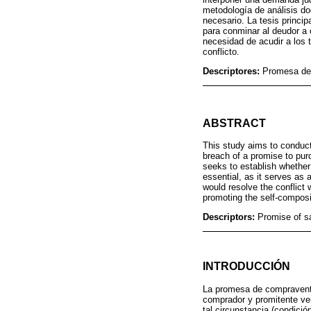
metodología de análisis doc
necesario. La tesis princi
para conminar al deudor a c
necesidad de acudir a los 
conflicto.
Descriptores:
Promesa de 
ABSTRACT
This study aims to conduct 
breach of a promise to pur
seeks to establish whether
essential, as it serves as
would resolve the conflict 
promoting the self-composit
Descriptors:
Promise of sa
INTRODUCCIÓN
La promesa de compraventa 
comprador y promitente ve
tal circunstancia (condició