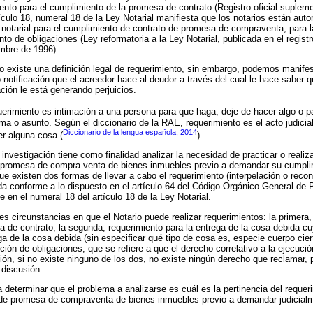
imiento para el cumplimiento de la promesa de contrato (Registro oficial suple
culo 18, numeral 18 de la Ley Notarial manifiesta que los notarios están autor
o notarial para el cumplimiento de contrato de promesa de compraventa, para l
to de obligaciones (Ley reformatoria a la Ley Notarial, publicada en el regist
mbre de 1996).
 existe una definición legal de requerimiento, sin embargo, podemos manifes
 notificación que el acreedor hace al deudor a través del cual le hace saber q
ción le está generando perjuicios.
uerimiento es intimación a una persona para que haga, deje de hacer algo o 
ma o asunto. Según el diccionario de la RAE, requerimiento es el acto judicial
Diccionario de la lengua española, 2014
r alguna cosa (
).
 investigación tiene como finalidad analizar la necesidad de practicar o realiza
 promesa de compra venta de bienes inmuebles previo a demandar su cumplimie
ue existen dos formas de llevar a cabo el requerimiento (interpelación o recon
da conforme a lo dispuesto en el artículo 64 del Código Orgánico General de 
 en el numeral 18 del artículo 18 de la Ley Notarial.
es circunstancias en que el Notario puede realizar requerimientos: la primera,
 de contrato, la segunda, requerimiento para la entrega de la cosa debida cuy
ga de la cosa debida (sin especificar qué tipo de cosa es, especie cuerpo ciert
ción de obligaciones, que se refiere a que el derecho correlativo a la ejecuci
ución, si no existe ninguno de los dos, no existe ningún derecho que reclamar,
 discusión.
determinar que el problema a analizarse es cuál es la pertinencia del requeri
 de promesa de compraventa de bienes inmuebles previo a demandar judicial