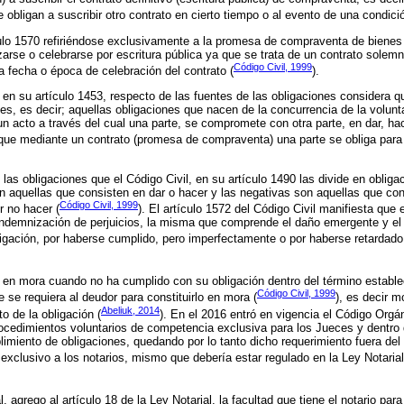
e obligan a suscribir otro contrato en cierto tiempo o al evento de una condici
culo 1570 refiriéndose exclusivamente a la promesa de compraventa de bienes 
izarse o celebrarse por escritura pública ya que se trata de un contrato sole
Código Civil, 1999
la fecha o época de celebración del contrato (
).
l, en su artículo 1453, respecto de las fuentes de las obligaciones considera 
es, es decir; aquellas obligaciones que nacen de la concurrencia de la volu
n acto a través del cual una parte, se compromete con otra parte, en dar, ha
 que mediante un contrato (promesa de compraventa) una parte se obliga para 
 las obligaciones que el Código Civil, en su artículo 1490 las divide en obliga
on aquellas que consisten en dar o hacer y las negativas son aquellas que co
Código Civil, 1999
r no hacer (
). El artículo 1572 del Código Civil manifiesta que
 indemnización de perjuicios, la misma que comprende el daño emergente y el 
igación, por haberse cumplido, pero imperfectamente o por haberse retardado
 en mora cuando no ha cumplido con su obligación dentro del término estable
Código Civil, 1999
 se requiera al deudor para constituirlo en mora (
), es decir m
Abeliuk, 2014
o de la obligación (
). En el 2016 entró en vigencia el Código Org
ocedimientos voluntarios de competencia exclusiva para los Jueces y dentro 
imiento de obligaciones, quedando por lo tanto dicho requerimiento fuera del 
exclusivo a los notarios, mismo que debería estar regulado en la Ley Notarial
l, agrego al artículo 18 de la Ley Notarial, la facultad que tiene el notario par