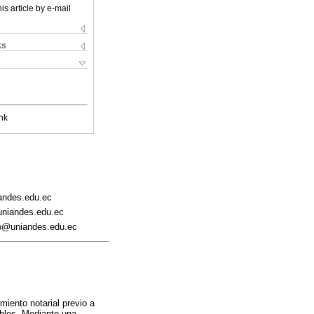
is article by e-mail
ks
nk
andes.edu.ec
uniandes.edu.ec
ro@uniandes.edu.ec
imiento notarial previo a
bles. Mediante una