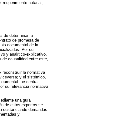
l requerimiento notarial,
al de determinar la
contrato de promesa de
isis documental de la
ecializados. Por su
vo y analítico-explicativo,
s de causalidad entre este,
 reconstruir la normativa
viceversa; y el sistémico,
documental fue central,
por su relevancia normativa
mediante una guía
ión de estos expertos se
ncia sustanciando demandas
amentadas y