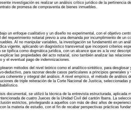
esente investigación es realizar un análisis crítico jurídico de la pertinencia de
contrato de promesa de compraventa de bienes inmuebles.
bajo un enfoque cualitativo y un diseño no experimental, con el objetivo centr
ad del requerimiento notarial previo a una demanda por incumplimiento de un 
ebles. Al no manipular variables, la investigación se fundamentó en un anál
ídica vigente, aplicando un diagnóstico transversal que incorporó criterios esp
n se tipifica como dogmática jurídica, con un alcance que es a la vez descripti
xplicar las propiedades del acto notarial, sino también analizar las relacione
to y el eventual pago de indemnizaciones.
earon métodos del nivel teórico como el analítico-sintético, para desglosar y
tivo-deductivo, para razonar desde casos particulares a principios generales y 
ura coherente y integral del análisis. A nivel empírico, el método de análisis 
uciones de triple reiteración de la Corte Nacional de Justicia, seleccionadas 
babilístico.
sis documental, se utilizó la técnica de la entrevista estructurada, aplicada 
ntencionada de cuatro Jueces de la Unidad Civil del cantón Ibarra. La selecc
exclusión estrictos, privilegiando a aquellos con más de diez años de experie
con la materia de estudio, con el fin de recabar perspectivas prácticas fund