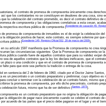
ecuatoriana, el contrato de promesa de compraventa únicamente crea derecho
s así que los contratantes no se constituyen en deudores de una cosa, sino 
 que la celebración del contrato prometido, es decir el contrato definitivo d
 promesa de compraventa y las obligaciones correlativas a esta cesan, acaba
Expediente de casación 45- Regist
a respectiva escritura pública de compraventa (
to de promesa de compraventa de inmuebles es el de exigir la celebración del
a la obligación positiva de hacer, este contrato, es siempre solemne por que
Expediente 145, Registro Oficial 552, 28 de marzo del 2005
critura pública (
).
o en su artículo 1597 manifiesta que la Promesa de compraventa no crea ning
ncurran las circunstancias siguientes: Que la Promesa de compraventa se la 
itura pública cuando fuere de aquellos contratos que para su validez exijan d
sea de aquellos contratos que la ley los declara ineficaces, que el contra
un plazo o una condición y que en el contrato de promesa de compraventa se
 falte para que este sea perfecto la tradición o entrega de la cosa.
l en sentencia del 2 de febrero de 1960, citado por el Doctor Jaime Santos, 
es un precontrato o un contrato preparatorio y preliminar, cuyo objetivo es r
para concluir o terminar con la celebración de un contrato futuro, mismo que
ribirse la promesa de compraventa, por ello dicho precontrato, contrato prepa
Santos, 1973
la celebración futura, mismo que ha de ser definitivo (
).
compraventa es un contrato preparatorio que no origina la obligación de pagar
que la obligación de pagar nace únicamente cuando se celebre el contrato d
por acuerdo de las partes que el precio debe pagarse en el lugar y en el tie