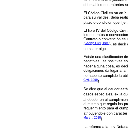
del cual los contratantes s
El Código Civil en su artí
para su validez, deba real
plazo o condición que fije 
El libro IV del Código Civi
los contratos o convencion
Contrato o convención es u
Código Civil, 1999
(
), es decir
no hacer algo.
Existe una clasificación de
negativas, las positivas s
hacer alguna cosa, es deci
obligaciones da lugar a la
no haberse cumplido la obl
Civil, 1999
).
Se dice que el deudor está
casos especiales, exija que
al deudor en el cumplimient
el mismo que regula los pr
requerimiento para el cumpl
atribuyéndole con carácter 
Martín, 2018
).
La reforma a la Ley Notaria