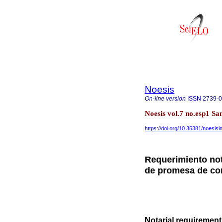
Noesis
On-line version
ISSN
2739-
Noesis vol.7 no.esp1 S
https://doi.org/10.35381/noesisi
Requerimiento not
de promesa de c
Notarial requirement