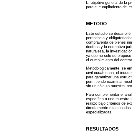
El objetivo general de la pr
para el cumplimiento del 
METODO
Este estudio se desarrolló 
pertinencia y obligatoried
compraventa de bienes inmu
doctrina y la normativa jur
naturaleza, la investigació
ya que no solo se propuso e
el cumplimiento del contra
Metodológicamente, se empl
civil ecuatoriana; el induc
para garantizar una estruct
permitiendo examinar resol
sin un cálculo muestral pro
Para complementar el análi
específica a una muestra i
realizó bajo criterios de 
directamente relacionadas 
especializadas.
RESULTADOS