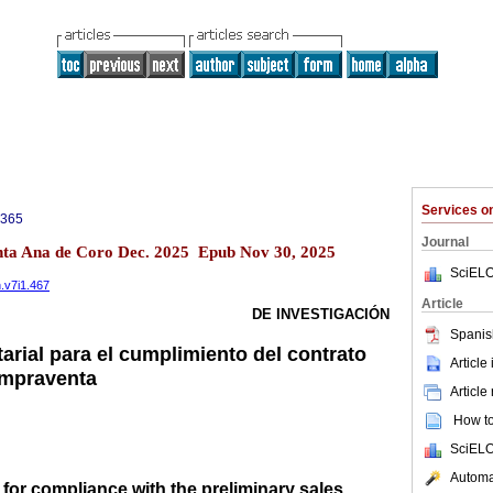
Services 
0365
Journal
anta Ana de Coro Dec. 2025 Epub Nov 30, 2025
SciELO
n.v7i1.467
Article
DE INVESTIGACIÓN
Spanis
arial para el cumplimiento del contrato
Article
ompraventa
Article
How to 
SciELO
Automat
 for compliance with the preliminary sales