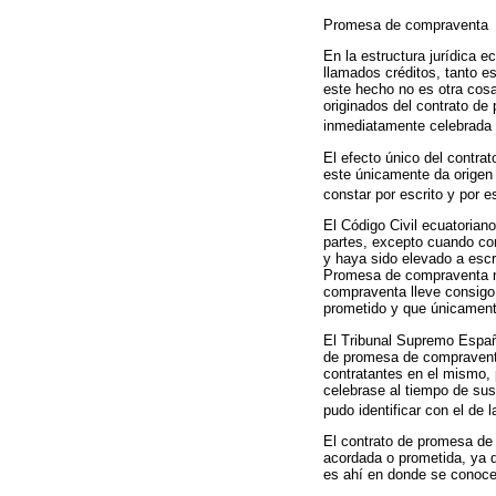
Promesa de compraventa
En la estructura jurídica 
llamados créditos, tanto e
este hecho no es otra cosa
originados del contrato de
inmediatamente celebrada l
El efecto único del contra
este únicamente da origen 
constar por escrito y por es
El Código Civil ecuatorian
partes, excepto cuando co
y haya sido elevado a escr
Promesa de compraventa no 
compraventa lleve consigo 
prometido y que únicamente
El Tribunal Supremo Españo
de promesa de compraventa 
contratantes en el mismo, 
celebrase al tiempo de susc
pudo identificar con el de 
El contrato de promesa de 
acordada o prometida, ya 
es ahí en donde se conoce 