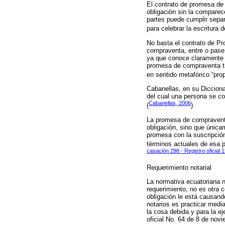
El contrato de promesa de 
obligación sin la comparece
partes puede cumplir separ
para celebrar la escritura
No basta el contrato de P
compraventa, entre o pase 
ya que conoce claramente 
promesa de compraventa ti
en sentido metafórico “propi
Cabanellas, en su Diccion
del cual una persona se c
Cabanellas, 2006
(
).
La promesa de compraventa 
obligación, sino que única
promesa con la suscripción 
términos actuales de esa p
casación 298 - Registro oficial 
Requerimiento notarial
La normativa ecuatoriana n
requerimiento, no es otra 
obligación le está causando
notarios es practicar media
la cosa debida y para la e
oficial No. 64 de 8 de nov