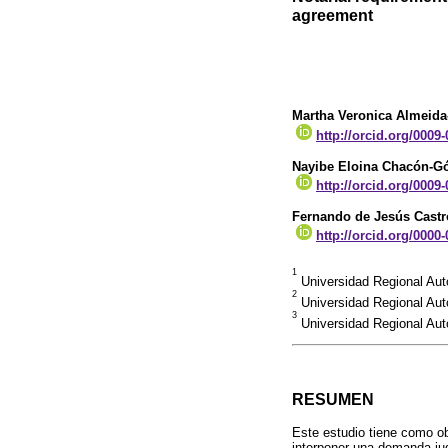
agreement
Martha Veronica Almeida
http://orcid.org/0009
Nayibe Eloina Chacón-
http://orcid.org/0009
Fernando de Jesús Cast
http://orcid.org/0000
1
Universidad Regional Au
2
Universidad Regional Au
3
Universidad Regional Aut
RESUMEN
Este estudio tiene como obj
interponer una demanda ju