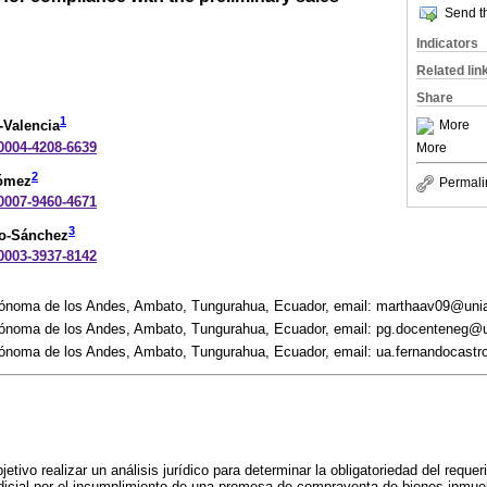
Send th
Indicators
Related lin
Share
1
More
-Valencia
-0004-4208-6639
More
2
Gómez
Permali
-0007-9460-4671
3
ro-Sánchez
-0003-3937-8142
tónoma de los Andes, Ambato, Tungurahua, Ecuador, email: marthaav09@uni
tónoma de los Andes, Ambato, Tungurahua, Ecuador, email: pg.docenteneg@
ónoma de los Andes, Ambato, Tungurahua, Ecuador, email: ua.fernandocast
etivo realizar un análisis jurídico para determinar la obligatoriedad del requer
dicial por el incumplimiento de una promesa de compraventa de bienes inmue