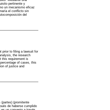
isito pertinente y
como un mecanismo eficaz
aría el conflicto sin
autocomposición del
rior to filing a lawsuit for
nalysis, the research
 this requirement is
 percentage of cases, this
ion of justice and
 (partes) (promitente
spués de haberse cumplido
ir es un convenio a través