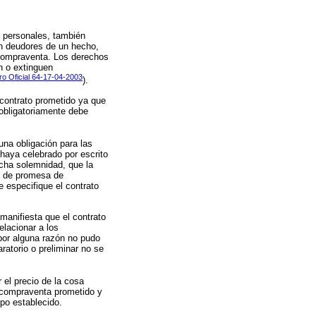
s personales, también
en deudores de un hecho,
e compraventa. Los derechos
n o extinguen
ro Oficial 64-17-04-2003
).
 contrato prometido ya que
 obligatoriamente debe
una obligación para las
haya celebrado por escrito
icha solemnidad, que la
to de promesa de
 especifique el contrato
manifiesta que el contrato
elacionar a los
 por alguna razón no pudo
ratorio o preliminar no se
 el precio de la cosa
e compraventa prometido y
mpo establecido.