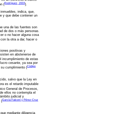
Rodríguez, 2003
ón (
).
inmuebles, indica, que,
mne y que debe contener un
que una de las fuentes son
ntad de dos o más personas.
cer o no hacer alguna cosa
con la otra a dar, hacer o
ciones positivas y
nsisten en abstenerse de
 el incumplimiento de estas
lucro cesante, ya sea por
Código
 su cumplimiento (
cido, salvo que la Ley en
ora es el retardo imputable
ánico General de Procesos,
de ellos no contempla el
ámbito judicial y
García Falconí y Pérez-Cruz
 (
a que mediante diligencia