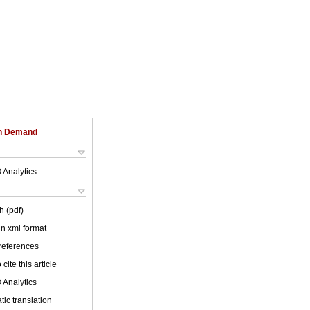
on Demand
 Analytics
h (pdf)
 in xml format
 references
cite this article
 Analytics
ic translation