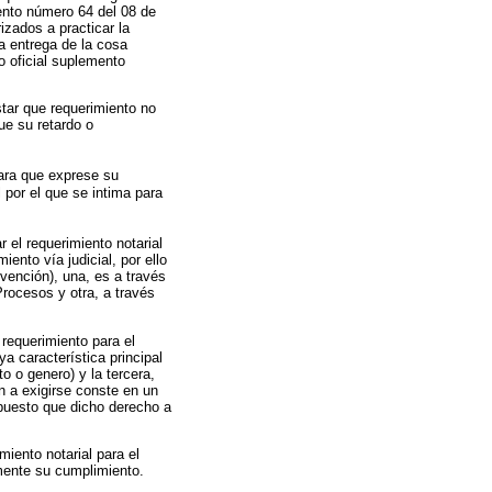
mento número 64 del 08 de
izados a practicar la
a entrega de la cosa
ro oficial suplemento
tar que requerimiento no
ue su retardo o
para que exprese su
 por el que se intima para
r el requerimiento notarial
nto vía judicial, por ello
vención), una, es a través
Procesos y otra, a través
 requerimiento para el
a característica principal
o o genero) y la tercera,
ón a exigirse conste en un
 puesto que dicho derecho a
miento notarial para el
mente su cumplimiento.