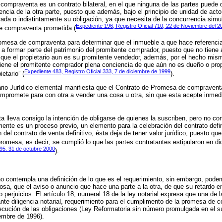
compraventa es un contrato bilateral, en el que ninguna de las partes puede 
ncia de la otra parte, puesto que además, bajo el principio de unidad de acto 
ada o indistintamente su obligación, ya que necesita de la concurrencia simu
Expediente 196, Registro Oficial 710, 22 de Noviembre del 2
 de compraventa prometida (
romesa de compraventa para determinar que el inmueble a que hace referenci
a formar parte del patrimonio del promitente comprador, puesto que no tiene
que el propietario aun es su promitente vendedor, además, por el hecho mis
ene el promitente comprador plena conciencia de que aún no es dueño o prop
Expediente 483, Registro Oficial 333, 7 de diciembre de 1999
etario” (
).
ario Jurídico elemental manifiesta que el Contrato de Promesa de compravent
ompromete para con otra a vender una cosa u otra, sin que esta acepte inme
lleva consigo la intención de obligarse de quienes la suscriben, pero no con
mente es un proceso previo, un elemento para la celebración del contrato defin
del contrato de venta definitivo, ésta deja de tener valor jurídico, puesto qu
romesa, es decir; se cumplió lo que las partes contratantes estipularon en d
195. 31 de octubre 2000
).
o contempla una definición de lo que es el requerimiento, sin embargo, pod
cosa, que el aviso o anuncio que hace una parte a la otra, de que su retardo 
 perjuicios. El artículo 18, numeral 18 de la ley notarial expresa que una de l
nte diligencia notarial, requerimiento para el cumplimento de la promesa de co
jecución de las obligaciones (Ley Reformatoria sin número promulgada en el s
iembre de 1996).