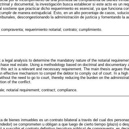
trinal y documental, la investigación busca establecer si este acto es un requ
pal sostiene que practicar dicho requerimiento es esencial, ya que funciona 
umplir de manera extrajudicial. Esto, en un alto porcentaje de casos, solucion
tribunales, descongestionando la administración de justicia y fomentando la 
compraventa; requerimiento notarial; contrato; cumplimiento.
a legal analysis to determine the mandatory nature of the notarial requirement p
chase real estate. Using a methodology based on doctrinal and documentary a
 this act is a relevant and necessary requirement. The main thesis argues that
 an effective mechanism to compel the debtor to comply out of court. In a high
without the need to go to court, thereby reducing the burden on the administrat
ion of the conflict.
le; notarial requirement; contract; compliance.
de bienes inmuebles es un contrato bilateral a través del cual dos personas
ndedor) se comprometen u obligan a que luego de cierto tiempo (plazo) o de
n) a suscribir el contrato definitivo (escritura pública) de compraventa, es dec