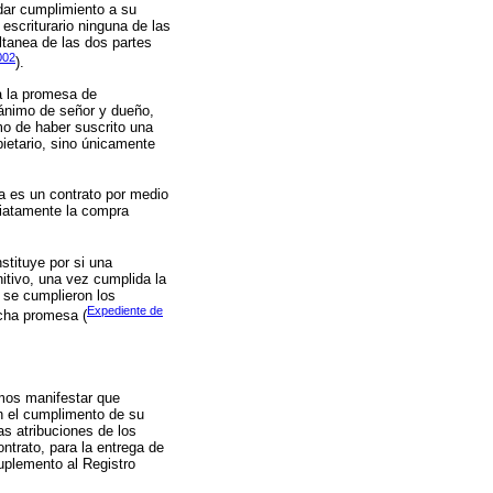
dar cumplimiento a su
escriturario ninguna de las
ltanea de las dos partes
002
).
a la promesa de
 ánimo de señor y dueño,
mo de haber suscrito una
ietario, sino únicamente
a es un contrato por medio
diatamente la compra
stituye por si una
itivo, una vez cumplida la
e se cumplieron los
Expediente de
icha promesa (
emos manifestar que
en el cumplimento de su
as atribuciones de los
ntrato, para la entrega de
uplemento al Registro