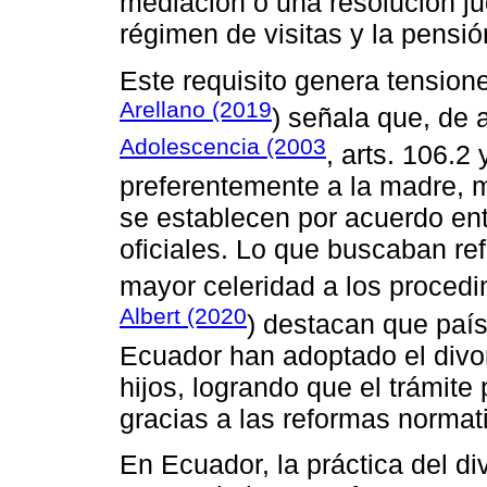
mediación o una resolución jud
régimen de visitas y la pensió
Este requisito genera tension
Arellano (2019
) señala que, de 
Adolescencia (2003
, arts. 106.2
preferentemente a la madre, m
se establecen por acuerdo ent
oficiales. Lo que buscaban r
mayor celeridad a los proced
Albert (2020
) destacan que paí
Ecuador han adoptado el divor
hijos, logrando que el trámit
gracias a las reformas normat
En Ecuador, la práctica del di