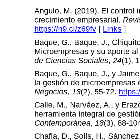
Angulo, M. (2019). El control 
crecimiento empresarial.
Revi
https://n9.cl/z69fv
[
Links
]
Baque, G., Baque, J., Chiquito
Microempresas y su aporte al
de Ciencias Sociales
,
24
(1), 
Baque, G., Baque, J., y Jaime
la gestión de microempresas 
Negocios
,
13
(2), 55-72.
https:
Calle, M., Narváez, A., y Eraz
herramienta integral de gesti
Contemporánea
,
18
(3), 88-10
Chafla, D., Solís, H., Sánchez,