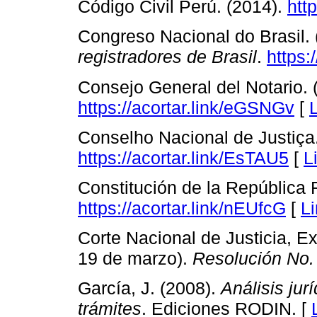
Código Civil Perú. (2014).
htt
Congreso Nacional do Brasil. (
registradores de Brasil
.
https:
Consejo General del Notario. (s
https://acortar.link/eGSNGv
[
Conselho Nacional de Justiça
https://acortar.link/EsTAU5
[
L
Constitución de la República F
https://acortar.link/nEUfcG
[
L
Corte Nacional de Justicia, Ex 
19 de marzo).
Resolución No.
García, J. (2008).
Análisis jur
trámites
. Ediciones RODIN. [