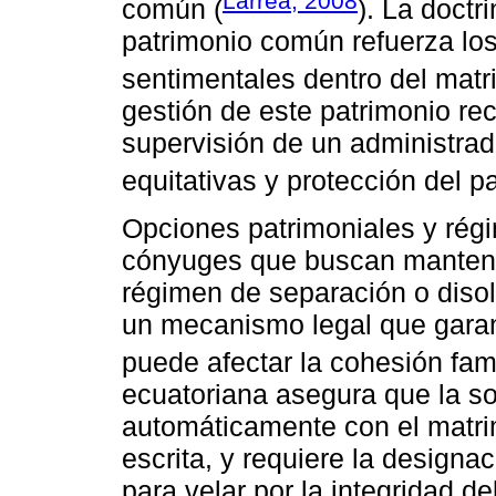
Larrea, 2008
común (
). La doctr
patrimonio común refuerza lo
sentimentales dentro del matr
gestión de este patrimonio re
supervisión de un administrad
equitativas y protección del 
Opciones patrimoniales y rég
cónyuges que buscan mantener
régimen de separación o disol
un mecanismo legal que gara
puede afectar la cohesión fami
ecuatoriana asegura que la s
automáticamente con el matrim
escrita, y requiere la designa
para velar por la integridad d