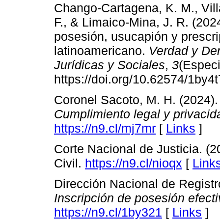
Chango-Cartagena, K. M., Vill
F., & Limaico-Mina, J. R. (202
posesión, usucapión y prescrip
latinoamericano.
Verdad y Der
Jurídicas y Sociales
,
3
(Especi
https://doi.org/10.62574/1by4
Coronel Sacoto, M. H. (2024)
Cumplimiento legal y privacid
https://n9.cl/mj7mr
[
Links
]
Corte Nacional de Justicia. (
Civil.
https://n9.cl/nioqx
[
Link
Dirección Nacional de Regist
Inscripción de posesión efecti
https://n9.cl/1by321
[
Links
]