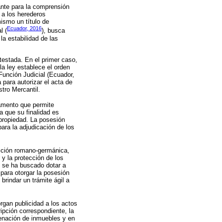
ante para la comprensión
e a los herederos
mismo un título de
Ecuador, 2016
l (
), busca
la estabilidad de las
testada. En el primer caso,
a ley establece el orden
Función Judicial (Ecuador,
para autorizar el acta de
stro Mercantil.
damento que permite
a que su finalidad es
 propiedad. La posesión
ara la adjudicación de los
adición romano-germánica,
 y la protección de los
 se ha buscado dotar a
para otorgar la posesión
brindar un trámite ágil a
rgan publicidad a los actos
ipción correspondiente, la
jenación de inmuebles y en