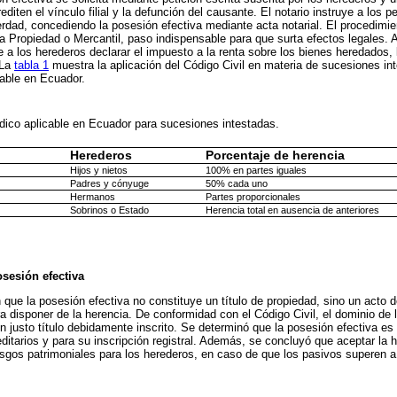
iten el vínculo filial y la defunción del causante. El notario instruye a los pe
erdad, concediendo la posesión efectiva mediante acta notarial. El procedimien
 la Propiedad o Mercantil, paso indispensable para que surta efectos legales
ge a los herederos declarar el impuesto a la renta sobre los bienes heredados, 
 La
tabla 1
muestra la aplicación del Código Civil en materia de sucesiones inte
cable en Ecuador.
dico aplicable en Ecuador para sucesiones intestadas.
Herederos
Porcentaje de herencia
Hijos y nietos
100% en partes iguales
Padres y cónyuge
50% cada uno
Hermanos
Partes proporcionales
Sobrinos o Estado
Herencia total en ausencia de anteriores
osesión efectiva
 que la posesión efectiva no constituye un título de propiedad, sino un acto 
ra disponer de la herencia. De conformidad con el Código Civil, el dominio de 
 justo título debidamente inscrito. Se determinó que la posesión efectiva es r
itarios y para su inscripción registral. Además, se concluyó que aceptar la h
sgos patrimoniales para los herederos, en caso de que los pasivos superen a 