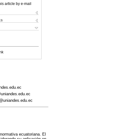
is article by e-mail
ks
nk
ndes.edu.ec
@uniandes.edu.ec
v@uniandes.edu.ec
 normativa ecuatoriana. El
siderando su aplicación en