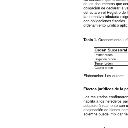
de los documentos que acred
obligación de declarar la v
del acta en el Registro de
la normativa tributaria exi
con obligaciones fiscales.
ordenamiento jurídico apli
Tabla 1.
Ordenamiento jurí
Orden Sucesoral
Primer orden
Segundo orden
Tercer orden
Cuarto orden
Elaboración: Los autores.
Efectos jurídicos de la p
Los resultados confirmaron
habilita a los herederos pa
adquiere únicamente con un
enajenación de bienes hered
solemne puede implicar rie