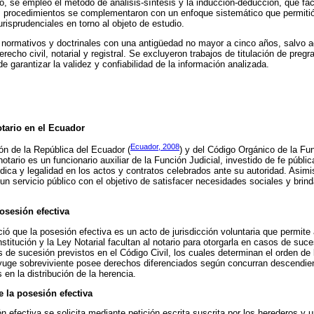
, se empleó el método de análisis-síntesis y la inducción-deducción, que faci
s procedimientos se complementaron con un enfoque sistemático que permitió 
urisprudenciales en torno al objeto de estudio.
normativos y doctrinales con una antigüedad no mayor a cinco años, salvo a
erecho civil, notarial y registral. Se excluyeron trabajos de titulación de preg
e garantizar la validez y confiabilidad de la información analizada.
otario en el Ecuador
Ecuador, 2008
ión de la República del Ecuador (
) y del Código Orgánico de la Fun
notario es un funcionario auxiliar de la Función Judicial, investido de fe públi
rídica y legalidad en los actos y contratos celebrados ante su autoridad. Asim
 un servicio público con el objetivo de satisfacer necesidades sociales y brind
posesión efectiva
ció que la posesión efectiva es un acto de jurisdicción voluntaria que permite
stitución y la Ley Notarial facultan al notario para otorgarla en casos de suc
s de sucesión previstos en el Código Civil, los cuales determinan el orden de
nyuge sobreviviente posee derechos diferenciados según concurran descendien
 en la distribución de la herencia.
e la posesión efectiva
n efectiva se solicita mediante petición escrita suscrita por los herederos 