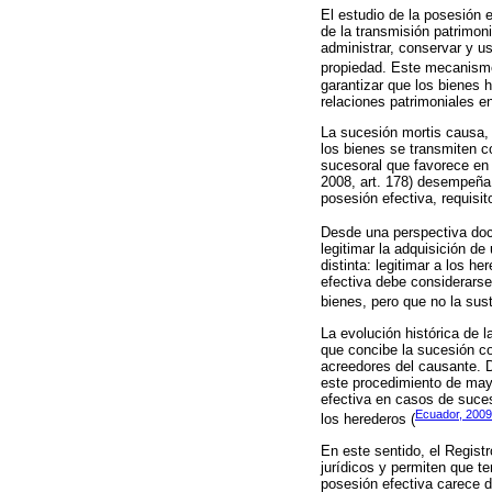
El estudio de la posesión 
de la transmisión patrimoni
administrar, conservar y us
propiedad. Este mecanismo,
garantizar que los bienes 
relaciones patrimoniales en
La sucesión mortis causa, 
los bienes se transmiten c
sucesoral que favorece en 
2008, art. 178) desempeña 
posesión efectiva, requisit
Desde una perspectiva doc
legitimar la adquisición de
distinta: legitimar a los h
efectiva debe considerarse
bienes, pero que no la sust
La evolución histórica de l
que concibe la sucesión com
acreedores del causante. 
este procedimiento de mayo
efectiva en casos de sucesi
Ecuador, 2009
los herederos (
En este sentido, el Regist
jurídicos y permiten que te
posesión efectiva carece d