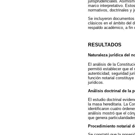
jurisprudenciales. Asimismo
marco interpretativo. Esto
normativos, doctrinales y j
Se incluyeron documentos 
clásicos en el ámbito del d
respaldo académico, a fin d
RESULTADOS
Naturaleza jurídica del n
El análisis de la Constituc
permitió establecer que el 
autenticidad, seguridad ju
función notarial constituye
jurídicos.
Análisis doctrinal de la 
El estudio doctrinal eviden
la masa hereditaria. La Con
identificaron cuatro órdene
análisis mostró que el có
que genera particularidades
Procedimiento notarial d
Se constató que la posesió