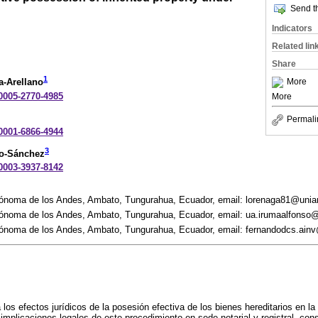
Send th
Indicators
Related lin
Share
1
More
a-Arellano
-0005-2770-4985
More
Permali
-0001-6866-4944
3
ro-Sánchez
-0003-3937-8142
tónoma de los Andes, Ambato, Tungurahua, Ecuador, email: lorenaga81@unia
ónoma de los Andes, Ambato, Tungurahua, Ecuador, email: ua.irumaalfonso
ónoma de los Andes, Ambato, Tungurahua, Ecuador, email: fernandodcs.ain
 los efectos jurídicos de la posesión efectiva de los bienes hereditarios en la
 implicaciones legales de este procedimiento en sede notarial y registral, con