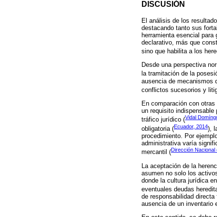
DISCUSIÓN
El análisis de los resultad
destacando tanto sus forta
herramienta esencial para g
declarativo, más que const
sino que habilita a los her
Desde una perspectiva norma
la tramitación de la poses
ausencia de mecanismos de 
conflictos sucesorios y liti
En comparación con otras 
un requisito indispensable 
Vidal Domíng
tráfico jurídico (
Ecuador, 2014
obligatoria (
), 
procedimiento. Por ejemplo
administrativa varía signi
Dirección Nacional 
mercantil (
La aceptación de la herenc
asumen no solo los activos
donde la cultura jurídica e
eventuales deudas heredit
de responsabilidad directa 
ausencia de un inventario 