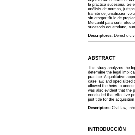
la práctica sucesoria. Se e
análisis de normas, jurisp
trámite de jurisdicción vol
sin otorgar título de prop
Mercantil para surtir efec
sucesorio ecuatoriano, aunq
Descriptores:
Derecho civi
ABSTRACT
This study analyzes the leg
determine the legal implicat
practice. A qualitative app
case law, and specialized d
allowed the heirs to access 
was also evident that the p
concluded that effective p
just title for the acquisitio
Descriptors:
Civil law; inh
INTRODUCCIÓN