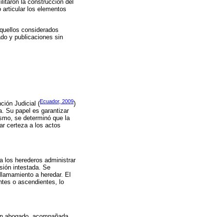
litaron la construcción del
articular los elementos
quellos considerados
rado y publicaciones sin
Ecuador, 2009
ción Judicial (
)
ca. Su papel es garantizar
ismo, se determinó que la
ar certeza a los actos
 a los herederos administrar
esión intestada. Se
 llamamiento a heredar. El
tes o ascendientes, lo
y un abogado, acompañada