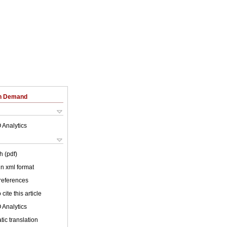
on Demand
 Analytics
h (pdf)
 in xml format
 references
cite this article
 Analytics
ic translation