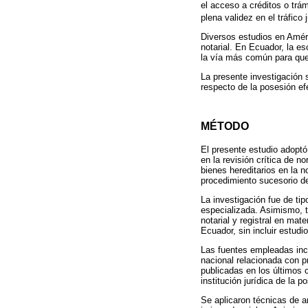
el acceso a créditos o trám
plena validez en el tráfico j
Diversos estudios en Améri
notarial. En Ecuador, la e
la vía más común para que 
La presente investigación 
respecto de la posesión efe
MÉTODO
El presente estudio adoptó
en la revisión crítica de n
bienes hereditarios en la n
procedimiento sucesorio de
La investigación fue de tip
especializada. Asimismo, 
notarial y registral en mat
Ecuador, sin incluir estudi
Las fuentes empleadas incl
nacional relacionada con p
publicadas en los últimos 
institución jurídica de la p
Se aplicaron técnicas de an