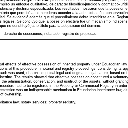
mpleó un enfoque cualitativo, de carácter filosófico-jurídico y dogmático-juríd
rudencia y doctrina especializada. Los resultados mostraron que la posesión e
untaria que permitió a los herederos acceder a la administración, conservación
iedad. Se evidenció además que el procedimiento debía inscribirse en el Regist
tos legales. Se concluyó que la posesión efectiva fue un mecanismo indispens
ue no constituyó justo título para la adquisición del dominio.
l; derecho de sucesiones; notariado; registro de propiedad.
al effects of effective possession of inherited property under Ecuadorian law
ions of this procedure in notarial and registry proceedings, considering its app
roach was used, of a philosophical-legal and dogmatic-legal nature, based on t
octrine. The results showed that effective possession constituted a voluntary 
the administration, conservation, and usufruct of the assets, without granting t
rocedure had to be registered in the Property or Commercial Registry in order 
ossession was an indispensable mechanism in Ecuadorian inheritance law, alth
n of ownership.
eritance law; notary services; property registry.