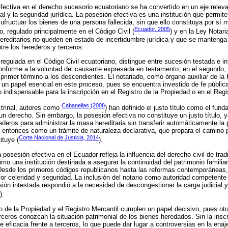
efectiva en el derecho sucesorio ecuatoriano se ha convertido en un eje relev
al y la seguridad jurídica. La posesión efectiva es una institución que permit
ufructuar los bienes de una persona fallecida, sin que ello constituya por sí 
Ecuador, 2005
 regulado principalmente en el Código Civil (
) y en la Ley Notaria
hereditarios no queden en estado de incertidumbre jurídica y que se mantenga 
tre los herederos y terceros.
regulada en el Código Civil ecuatoriano, distingue entre sucesión testada e in
onforme a la voluntad del causante expresada en testamento; en el segundo, l
primer término a los descendientes. El notariado, como órgano auxiliar de la 
un papel esencial en este proceso, pues se encuentra investido de fe pública 
o indispensable para la inscripción en el Registro de la Propiedad o en el Regi
Cabanellas (2008
trinal, autores como
) han definido el justo título como el fun
 un derecho. Sin embargo, la posesión efectiva no constituye un justo título, y
erederos para administrar la masa hereditaria sin transferir automáticamente la
 entonces como un trámite de naturaleza declarativa, que prepara el camino p
Corte Nacional de Justicia, 2014
ituye (
).
a posesión efectiva en el Ecuador refleja la influencia del derecho civil de tr
o una institución destinada a asegurar la continuidad del patrimonio familiar
Desde los primeros códigos republicanos hasta las reformas contemporáneas,
r celeridad y seguridad. La inclusión del notario como autoridad competente 
ón intestada respondió a la necesidad de descongestionar la carga judicial y 
).
ro de la Propiedad y el Registro Mercantil cumplen un papel decisivo, pues oto
rceros conozcan la situación patrimonial de los bienes heredados. Sin la inscr
e eficacia frente a terceros, lo que puede dar lugar a controversias en la ena