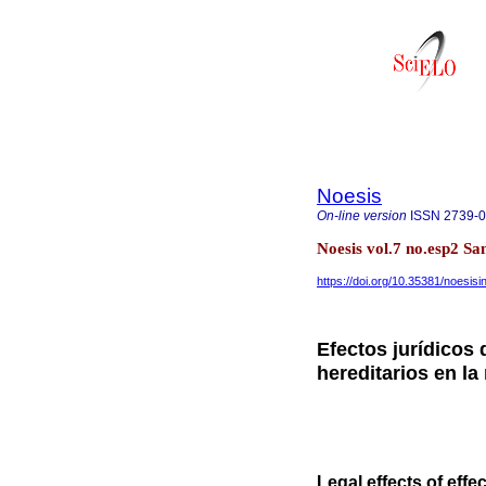
Noesis
On-line version
ISSN
2739-
Noesis vol.7 no.esp2 S
https://doi.org/10.35381/noesisi
Efectos jurídicos 
hereditarios en la
Legal effects of eff