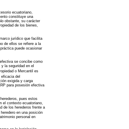
cesorio ecuatoriano,
iento constituye una
 No obstante, su carácter
ropiedad de los bienes,
arco jurídico que facilita
no de ellos se refiere a la
 práctica puede ocasionar
 efectiva se concibe como
l y la seguridad en el
Propiedad o Mercantil es
 eficacia del
ción exigida y carga
ARP para posesión efectiva
s herederos, pues estos
n el contexto ecuatoriano,
ad de los herederos frente a
l heredero en una posición
patrimonio personal en