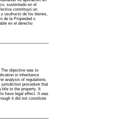
ico, sustentado en el
fectiva constituyó un
 y usufructo de los bienes,
ro de la Propiedad o
able en el derecho
. The objective was to
lication in inheritance
he analysis of regulations,
jurisdiction procedure that
itle to the property. It
to have legal effect. It was
ough it did not constitute