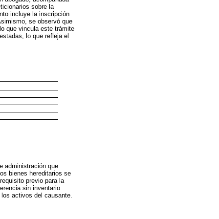
ticionarios sobre la
to incluye la inscripción
. Asimismo, se observó que
lo que vincula este trámite
stadas, lo que refleja el
de administración que
los bienes hereditarios se
equisito previo para la
erencia sin inventario
los activos del causante.