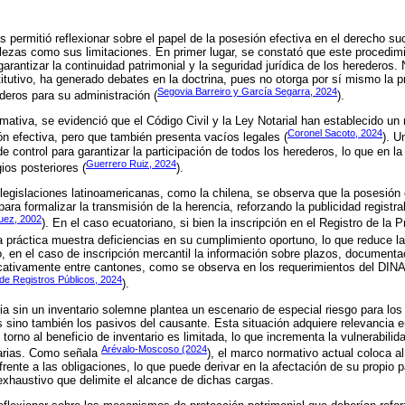
os permitió reflexionar sobre el papel de la posesión efectiva en el derecho su
lezas como sus limitaciones. En primer lugar, se constató que este procedim
arantizar la continuidad patrimonial y la seguridad jurídica de los herederos.
itutivo, ha generado debates en la doctrina, pues no otorga por sí mismo la p
Segovia Barreiro y García Segarra, 2024
ederos para su administración (
).
tiva, se evidenció que el Código Civil y la Ley Notarial han establecido un m
Coronel Sacoto, 2024
ión efectiva, pero que también presenta vacíos legales (
). U
control para garantizar la participación de todos los herederos, lo que en la
Guerrero Ruiz, 2024
gios posteriores (
).
legislaciones latinoamericanas, como la chilena, se observa que la posesión
para formalizar la transmisión de la herencia, reforzando la publicidad registra
uez, 2002
). En el caso ecuatoriano, si bien la inscripción en el Registro de la 
la práctica muestra deficiencias en su cumplimiento oportuno, lo que reduce la
, en el caso de inscripción mercantil la información sobre plazos, documenta
ficativamente entre cantones, como se observa en los requerimientos del DIN
de Registros Públicos, 2024
).
ia sin un inventario solemne plantea un escenario de especial riesgo para lo
 sino también los pasivos del causante. Esta situación adquiere relevancia e
n torno al beneficio de inventario es limitada, lo que incrementa la vulnerabilid
Arévalo-Moscoso (2024
arias. Como señala
), el marco normativo actual coloca a
frente a las obligaciones, lo que puede derivar en la afectación de su propio 
exhaustivo que delimite el alcance de dichas cargas.