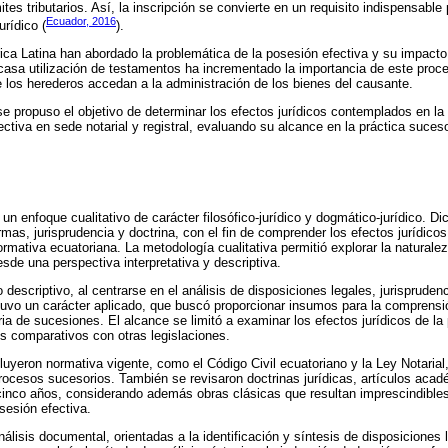
ites tributarios. Así, la inscripción se convierte en un requisito indispensable
Ecuador, 2016
urídico (
).
ca Latina han abordado la problemática de la posesión efectiva y su impacto 
scasa utilización de testamentos ha incrementado la importancia de este proce
los herederos accedan a la administración de los bienes del causante.
se propuso el objetivo de determinar los efectos jurídicos contemplados en la
ctiva en sede notarial y registral, evaluando su alcance en la práctica suceso
 un enfoque cualitativo de carácter filosófico-jurídico y dogmático-jurídico. 
ormas, jurisprudencia y doctrina, con el fin de comprender los efectos jurídico
ormativa ecuatoriana. La metodología cualitativa permitió explorar la naturalez
sde una perspectiva interpretativa y descriptiva.
o descriptivo, al centrarse en el análisis de disposiciones legales, jurispruden
tuvo un carácter aplicado, que buscó proporcionar insumos para la comprensi
eria de sucesiones. El alcance se limitó a examinar los efectos jurídicos de la
os comparativos con otras legislaciones.
uyeron normativa vigente, como el Código Civil ecuatoriano y la Ley Notarial
rocesos sucesorios. También se revisaron doctrinas jurídicas, artículos acad
cinco años, considerando además obras clásicas que resultan imprescindibles
osesión efectiva.
álisis documental, orientadas a la identificación y síntesis de disposiciones l