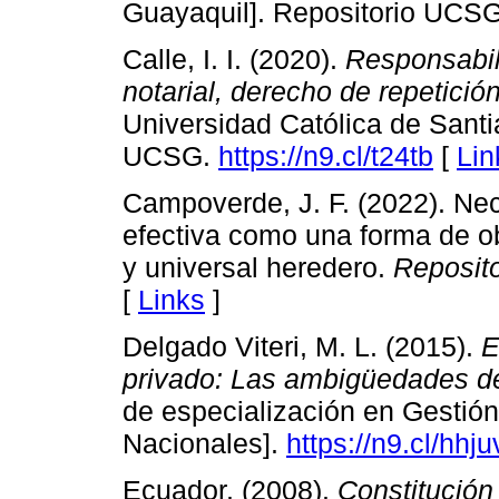
Guayaquil]. Repositorio UCS
Calle, I. I. (2020).
Responsabili
notarial, derecho de repetición
Universidad Católica de Santi
UCSG.
https://n9.cl/t24tb
[
Lin
Campoverde, J. F. (2022). Nec
efectiva como una forma de o
y universal heredero.
Reposit
[
Links
]
Delgado Viteri, M. L. (2015).
E
privado: Las ambigüedades de
de especialización en Gestión 
Nacionales].
https://n9.cl/hhju
Ecuador. (2008).
Constitución