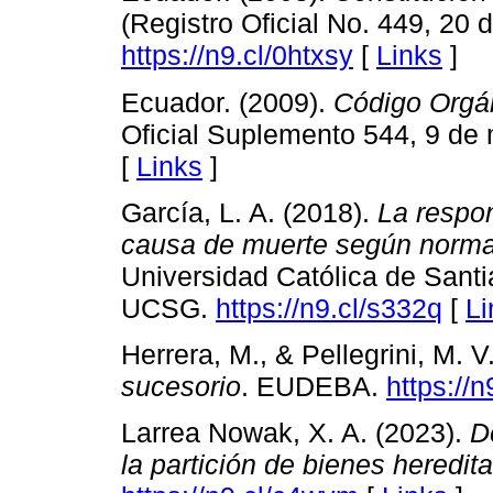
(Registro Oficial No. 449, 20 
https://n9.cl/0htxsy
[
Links
]
Ecuador. (2009).
Código Orgán
Oficial Suplemento 544, 9 de
[
Links
]
García, L. A. (2018).
La respon
causa de muerte según norma
Universidad Católica de Santi
UCSG.
https://n9.cl/s332q
[
Li
Herrera, M., & Pellegrini, M. V
sucesorio
. EUDEBA.
https://n
Larrea Nowak, X. A. (2023).
D
la partición de bienes heredita