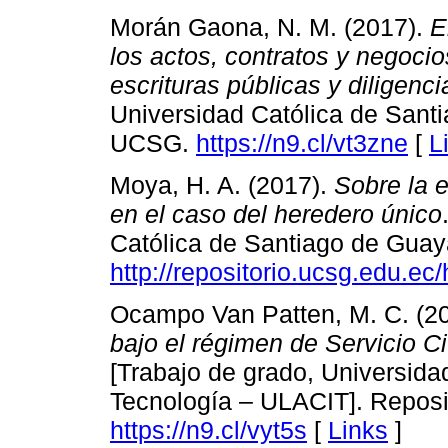
Morán Gaona, N. M. (2017).
E
los actos, contratos y negocios
escrituras públicas y diligenci
Universidad Católica de Santi
UCSG.
https://n9.cl/vt3zne
[
L
Moya, H. A. (2017).
Sobre la 
en el caso del heredero único
Católica de Santiago de Guay
http://repositorio.ucsg.edu.e
Ocampo Van Patten, M. C. (2
bajo el régimen de Servicio C
[Trabajo de grado, Universida
Tecnología ‒ ULACIT]. Reposit
https://n9.cl/vyt5s
[
Links
]