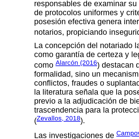
responsables de examinar su l
de protocolos uniformes y cri
posesión efectiva genera inter
notarios, propiciando insegurid
La concepción del notariado lat
como garantía de certeza y leg
Alarcón (2016
como
) destacan q
formalidad, sino un mecanismo
conflictos, fraudes o suplanta
la literatura señala que la pos
previo a la adjudicación de bi
trascendencia para la protecc
Zevallos, 2018
(
).
Campov
Las investigaciones de