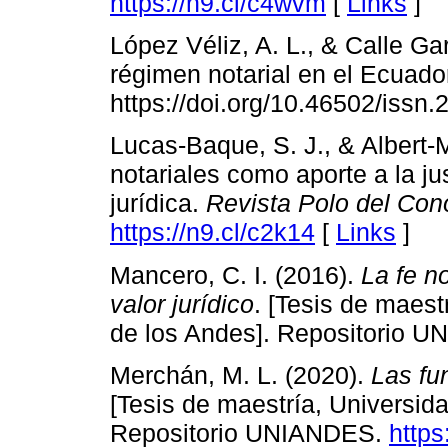
https://n9.cl/c4wvm
[
Links
]
López Véliz, A. L., & Calle Gar
régimen notarial en el Ecuado
https://doi.org/10.46502/issn
Lucas-Baque, S. J., & Albert-M
notariales como aporte a la ju
jurídica.
Revista Polo del Con
https://n9.cl/c2k14
[
Links
]
Mancero, C. I. (2016).
La fe no
valor jurídico
. [Tesis de maes
de los Andes]. Repositorio 
Merchán, M. L. (2020).
Las fun
[Tesis de maestría, Universi
Repositorio UNIANDES.
https