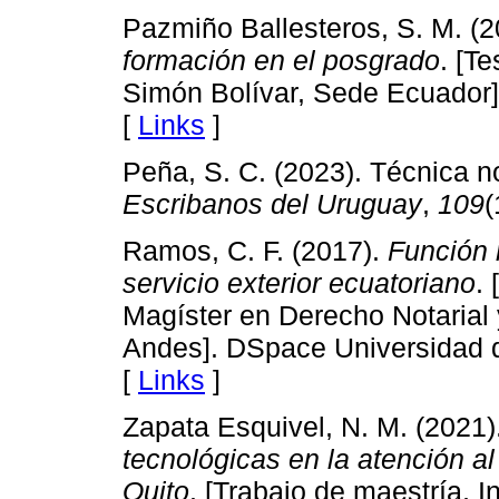
Pazmiño Ballesteros, S. M. (
formación en el posgrado
. [T
Simón Bolívar, Sede Ecuador]
[
Links
]
Peña, S. C. (2023). Técnica no
Escribanos del Uruguay
,
109
(
Ramos, C. F. (2017).
Función n
servicio exterior ecuatoriano
.
Magíster en Derecho Notarial 
Andes]. DSpace Universidad 
[
Links
]
Zapata Esquivel, N. M. (2021)
tecnológicas en la atención al
Quito
. [Trabajo de maestría, I