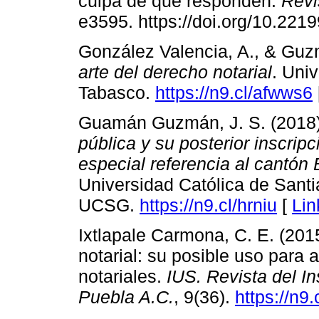
culpa de que responden.
Revi
e3595. https://doi.org/10.22
González Valencia, A., & Guz
arte del derecho notarial
. Uni
Tabasco.
https://n9.cl/afwws6
Guamán Guzmán, J. S. (2018
pública y su posterior inscripc
especial referencia al cantón 
Universidad Católica de Santi
UCSG.
https://n9.cl/hrniu
[
Lin
Ixtlapale Carmona, C. E. (2015)
notarial: su posible uso para 
notariales.
IUS. Revista del In
Puebla A.C.
, 9(36).
https://n9