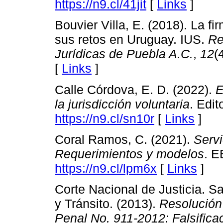
https://n9.cl/41jit
[
Links
]
Bouvier Villa, E. (2018). La f
sus retos en Uruguay. IUS.
Re
Jurídicas de Puebla A.C.
,
12
(
[
Links
]
Calle Córdova, E. D. (2022).
E
la jurisdicción voluntaria
. Edit
https://n9.cl/sn10r
[
Links
]
Coral Ramos, C. (2021).
Servi
Requerimientos y modelos
. E
https://n9.cl/lpm6x
[
Links
]
Corte Nacional de Justicia. Sa
y Tránsito. (2013).
Resolución
Penal No. 911-2012: Falsific