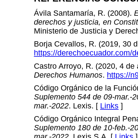
Ávila Santamaría, R. (2008).
E
derechos y justicia, en Const
Ministerio de Justicia y Der
Borja Cevallos, R. (2019, 30 
https://derechoecuador.com/d
Castro Arroyo, R. (2020, 4 de
Derechos Humanos
.
https://n
Código Orgánico de la Función
Suplemento 544 de 09-mar.-20
mar.-2022
. Lexis. [
Links
]
Código Orgánico Integral Pena
Suplemento 180 de 10-feb.-20
mar.-2022
. Lexis S.A. [
Links
]