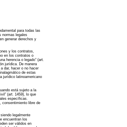
undamental para todas las
s normas legales
eden generar derechos y
ones y los contratos,
o en los contratos o
na herencia o legado” (art.
ión jurídica. De manera
 a dar, hacer o no hacer
inalagmático de estas
a jurídico latinoamericano
uando está sujeto a la
il” (art. 1459), lo que
ales específicas.
 consentimiento libre de
, siendo legalmente
e encuentran los
den ser válidos en