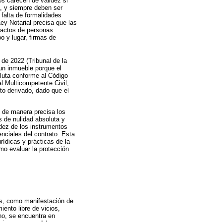
os carecen de validez si
a, y siempre deben ser
 falta de formalidades
Ley Notarial precisa que las
r actos de personas
o y lugar, firmas de
 de 2022 (Tribunal de la
un inmueble porque el
oluta conforme al Código
l Multicompetente Civil,
to derivado, dado que el
n de manera precisa los
s de nulidad absoluta y
idez de los instrumentos
nciales del contrato. Esta
rídicas y prácticas de la
omo evaluar la protección
tos, como manifestación de
iento libre de vicios,
ano, se encuentra en