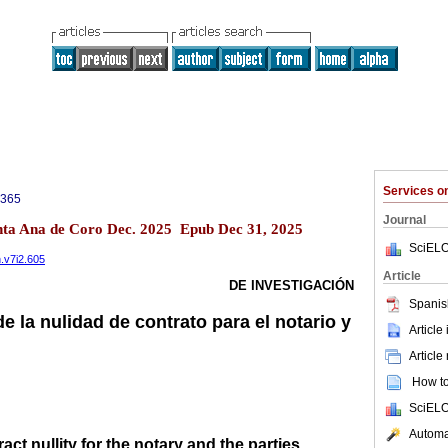
Services 
0365
Journal
anta Ana de Coro Dec. 2025 Epub Dec 31, 2025
SciELO
n.v7i2.605
Article
DE INVESTIGACIÓN
Spanis
de la nulidad de contrato para el notario y
Article
Article
How to 
SciELO
Automat
ract nullity for the notary and the parties