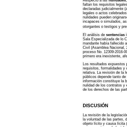
Respecto a las
nulidades
faltan los requisitos legal
declaradas judicialmente (a
legales o actos celebrados 
nulidades pueden originars
incapaces o simulados, así
otorgantes o testigos y pre
El análisis de
sentencias
i
Sala Especializada de lo C
mandante había fallecido a
Civil (Asamblea Nacional, 
proceso No. 12309-2016-006
primero era inexistente, a
Los resultados expuestos p
requisitos, formalidades y
relativa. La revisión de la
públicos depende tanto de 
información constituye la b
nulidad de los contratos y 
de los derechos de las part
DISCUSIÓN
La revisión de la legislac
la voluntad de las partes, 
objeto lícito y causa líci