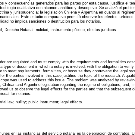
icos y consecuencias generados para las partes por esta causa, justifica el te
todología cualitativa con alcance analítico y descriptivo. Se analizó el probl
ctrina y jurisprudencia; la legislación Chilena y Argentina en cuanto al régime
nacionales. Este estudio comparativo permitió observar los efectos jurídicos 
ulidad no implica sanciones o destitución para los notarios.
l; Derecho Notarial; nulidad; instrumento público; efectos jurídicos.
dor are regulated and must comply with the requirements and formalities desc
 a type of document in which a notary is involved, with the obligation to verify 
re to meet requirements, formalities, or because they contravene the legal sy
r the parties involved in this case justifies the topic of the research. A qual
 scope was used to address this issue. The problem was analyzed by reviewing
; Chilean and Argentine legislation regarding the regime of obligations; and, fi
wed us to observe the legal effects for the parties and that the subsequent de
issal for notaries.
arial law; nullity; public instrument; legal effects.
unes en las instancias del servicio notarial es la celebración de contratos. U