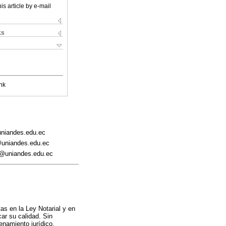
is article by e-mail
ks
nk
uniandes.edu.ec
@uniandes.edu.ec
v@uniandes.edu.ec
as en la Ley Notarial y en
car su calidad. Sin
enamiento jurídico.