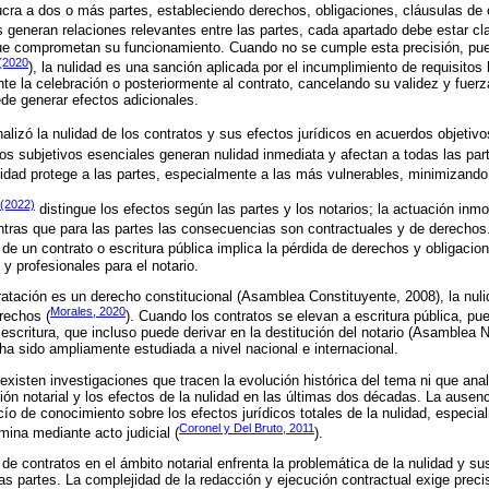
cra a dos o más partes, estableciendo derechos, obligaciones, cláusulas de
 generan relaciones relevantes entre las partes, cada apartado debe estar cl
ue comprometan su funcionamiento. Cuando no se cumple esta precisión, pued
(2020
), la nulidad es una sanción aplicada por el incumplimiento de requisitos 
nte la celebración o posteriormente al contrato, cancelando su validez y fuerz
ede generar efectos adicionales.
alizó la nulidad de los contratos y sus efectos jurídicos en acuerdos objetivo
s subjetivos esenciales generan nulidad inmediata y afectan a todas las par
lidad protege a las partes, especialmente a las más vulnerables, minimizand
 (2022)
distingue los efectos según las partes y los notarios; la actuación inmo
entras que para las partes las consecuencias son contractuales y de derecho
 de un contrato o escritura pública implica la pérdida de derechos y obligacio
y profesionales para el notario.
atación es un derecho constitucional (Asamblea Constituyente, 2008), la nul
Morales, 2020
rechos (
). Cuando los contratos se elevan a escritura pública, p
escritura, que incluso puede derivar en la destitución del notario (Asamblea N
 ha sido ampliamente estudiada a nivel nacional e internacional.
existen investigaciones que tracen la evolución histórica del tema ni que an
ación notarial y los efectos de la nulidad en las últimas dos décadas. La ausen
ío de conocimiento sobre los efectos jurídicos totales de la nulidad, especi
Coronel y Del Bruto, 2011
mina mediante acto judicial (
).
 de contratos en el ámbito notarial enfrenta la problemática de la nulidad y su
as partes. La complejidad de la redacción y ejecución contractual exige precis