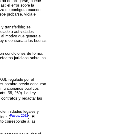
ntad de obligarse, puede
as: el error sobre la
erza se configura cuando
ebe probarse, vicia el
 y transferible; se
ociado a actividades
 al motivo que genera el
ley o contraria a las buenas
con condiciones de forma,
 efectos jurídicos sobre las
08), regulado por el
los nombra previo concurso
n funcionarios públicos
rts. 38, 269). La Ley
 contratos y redactar las
solemnidades legales y
Pazos, 2022
idez (
). El
cto corresponde a las