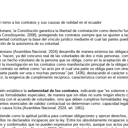
en torno a los contratos y sus causas de nulidad en el ecuador
toriano, la Constitución garantiza la libertad de contratación como derecho f
Constituyente, 2008), protegiendo los contratos siempre que se ajusten a la
bertad constituye la base del vínculo jurídico mediante el cual las partes pu
ción de la autonomía de su voluntad.
atoriano (Asamblea Nacional, 2024) desarrolla de manera extensa las obligaci
s “nacen, ya del concurso real de las voluntades de dos o más personas, com
 un hecho voluntario de la persona que se obliga, como en la aceptación de u
 la investigación en los contratos como manifestación principal de la obligac
ontrato se define como “un acto por el cual una parte se obliga para con otra
arte puede ser una o muchas personas” (art. 1436), destacando el carácter s
ir, la exigencia de cumplimiento recíproco, característica común en el sistem
bién establece la
solemnidad de los contratos
, indicando que “es solemne c
as formalidades especiales, de manera que sin ellas no surte ningún efecto civ
sta con el acuerdo de voluntades, sino que deben cumplirse formalidades leg
ntos esenciales de validez contractual se determinan como: capacidad legal,
o y causa lícita (Asamblea Nacional, 2024, art. 1461).
tiende como la aptitud jurídica para contraer obligaciones y ejercer derechos
los no declarados incapaces por la ley. Entre los absolutamente incapaces s
s y sordomudos que no pueden expresarse por escrito, aunque sus actos pue