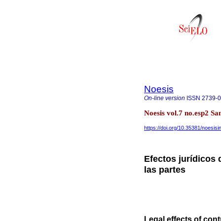
Noesis
On-line version
ISSN
2739-
Noesis vol.7 no.esp2 S
https://doi.org/10.35381/noesisi
Efectos jurídicos 
las partes
Legal effects of cont