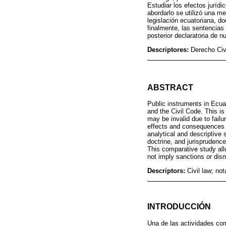
Estudiar los efectos juríd
abordarlo se utilizó una me
legislación ecuatoriana, do
finalmente, las sentencias 
posterior declaratoria de n
Descriptores:
Derecho Civi
ABSTRACT
Public instruments in Ecua
and the Civil Code. This is
may be invalid due to failu
effects and consequences fo
analytical and descriptive
doctrine, and jurisprudence
This comparative study allo
not imply sanctions or dism
Descriptors:
Civil law; not
INTRODUCCIÓN
Una de las actividades com