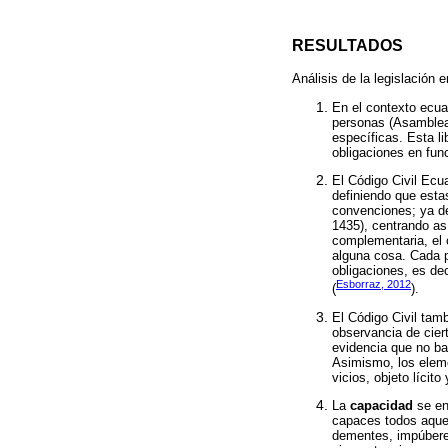
RESULTADOS
Análisis de la legislación 
En el contexto ecua
personas (Asamblea 
específicas. Esta li
obligaciones en fun
El Código Civil Ecu
definiendo que esta
convenciones; ya de
1435), centrando así
complementaria, el c
alguna cosa. Cada p
obligaciones, es dec
Esborraz, 2012
(
).
El Código Civil tam
observancia de ciert
evidencia que no ba
Asimismo, los eleme
vicios, objeto lícit
La
capacidad
se en
capaces todos aquel
dementes, impúbere