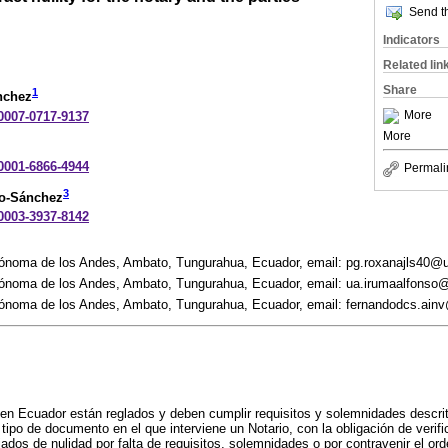
Send th
Indicators
Related lin
Share
1
nchez
More
-0007-0717-9137
More
-0001-6866-4944
Permali
3
ro-Sánchez
-0003-3937-8142
ónoma de los Andes, Ambato, Tungurahua, Ecuador, email: pg.roxanajls40@
ónoma de los Andes, Ambato, Tungurahua, Ecuador, email: ua.irumaalfonso
ónoma de los Andes, Ambato, Tungurahua, Ecuador, email: fernandodcs.ain
en Ecuador están reglados y deben cumplir requisitos y solemnidades descrit
 tipo de documento en el que interviene un Notario, con la obligación de verifi
ados de nulidad por falta de requisitos, solemnidades o por contravenir el ord