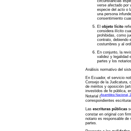
circunstancias espe
verse afectado por v
especie del acto o l
una persona infunde 
consentimiento cuan
El
objeto lícito
refi
considera ilícito cu
prohibidas, como ju
contrato, debiendo e
costumbres y al orde
En conjunto, la rev
validez y legalidad 
partes y los notario
Análisis normativo del sist
En Ecuador, el servicio not
Consejo de la Judicatura, 
de méritos y oposición (ar
investidos de fe pública, 
Asamblea Nacional, 
Notarial (
correspondientes escrituras
Las
escrituras públicas
so
constar en original con firm
notario es responsable de 
partes.