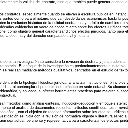
diatamente la validez del contrato, sino que también puede generar consecuen
los contratos, especialmente cuando se elevan a escritura pública en instanci
as partes como para el notario, que van desde daños económicos hasta la posib
re la evolución histórica de la nulidad contractual y la falta de cambios relev
 décadas evidencian un vacío de conocimiento sobre los efectos jurídicos total
one, como objetivo general caracterizar dichos efectos jurídicos, tanto para e
s de la doctrina y del derecho comparado civil y notarial.
 de esta investigación se consideró la revisión de doctrina y jurisprudencia 
to notarial. El enfoque de la investigación es predominantemente cualitativo,
ón se realizan mediante métodos cualitativos, centrados en el estudio de texto
 dentro de la tipología filosófica jurídica, al analizar instituciones, principios
jurídica, al contemplar el procedimiento práctico en sede notarial. Su alcance
roblemática, y aplicada, al ofrecer herramientas prácticas para mejorar la labor
ontractual.
lean métodos como análisis-síntesis, inducción-deducción y enfoque sistémico
almente el análisis de documentos recientes -artículos científicos, tesis, revist
nco años-, con el objetivo de recabar información sobre los efectos jurídicos 
nvestigación se inicia con la revisión de normativa vigente y literatura especia
ón sea actual, pertinente y representativa para caracterizar los efectos juríd