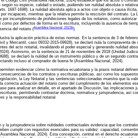
, el Código Civil (Asamblea Nacional, 2024) establece que los actos o contrat
es según su especie, calidad o estado, pudiendo ser nulidad absoluta o relativ
rts. 1697-1698). La nulidad absoluta aplica a actos con objeto o causa ilícita,
por incapaces, mientras que la relativa permite la rescisión del contrato. La 
e por incumplimiento de prohibiciones legales de los notarios, como autoriza
 como por defectos de forma en la escritura, incluyendo la ausencia de tiemp
Asamblea Nacional, 2023b
sencia del notario (
).
lustra la aplicación práctica de estas normas. En la sentencia de 3 de febrero
ivil y Mercantil, caso 09332-2015-09928), se declaró nula la compraventa de 
ntes del acto notarial, invalidando el poder especial y generando nulidad abs
2024). Asimismo, en la sentencia de 21 de noviembre de 2018 (Unidad Judicia
88), se declaró la nulidad de un instrumento público y de un segundo contra
fectando incluso al comprador de buena fe (Asamblea Nacional, 2024).
ermiten evidenciar cómo la normativa ecuatoriana y la praxis notarial define
 consecuencias de los contratos y escrituras públicas, así como los supuesto
 legislación, la Ley Notarial y las sentencias seleccionadas muestra que la val
la correcta actuación del notario como del cumplimiento de los elementos ese
ase para analizar en detalle, en el apartado de Discusión, las implicaciones ju
escrituras, permitiendo contrastar doctrina, normativa y jurisprudencia, así c
es y la responsabilidad notarial.
ión y la jurisprudencia sobre nulidades contractuales evidencia que los contra
deben cumplir con requisitos esenciales para su validez: capacidad, consentim
ta (Asamblea Nacional, 2024). Esta concepción, central en el derecho ecuatori