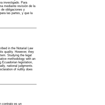
ma investigado. Para
ema mediante revisión de la
n de obligaciones y
para las partes, y que la
ribed in the Notarial Law
its quality. However, they
stem. Studying the legal
itative methodology with an
 Ecuadorian legislation,
nally, national judgments.
claration of nullity does
n contrato es un