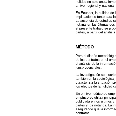
nulidad no solo anula inme
a nivel regional y nacional.
En Ecuador, la nulidad de 
implicaciones tanto para l
La ausencia de estudios sob
notarial en las últimas dos
el presente trabajo se prop
partes, a partir del análisi
MÉTODO
Para el diseño metodológico
de los contratos en el ámbi
el análisis de la informaci
jurisprudenciales.
La investigación se inscribe
también en la sociológica 
caracterizar la situación p
los efectos de la nulidad c
En el nivel teórico se emp
empírico se utiliza princip
publicada en los últimos ci
partes y los notarios. La i
asegurando que la informaci
contratos.