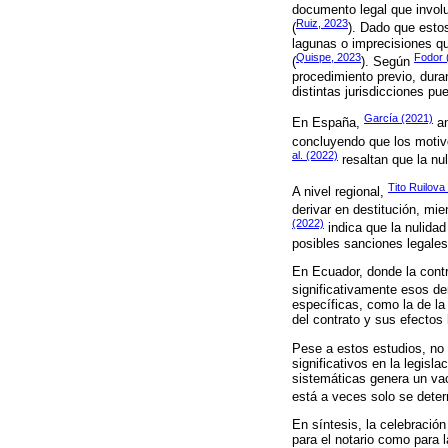
documento legal que involu
Ruiz, 2023
(
). Dado que estos
lagunas o imprecisiones q
Quispe, 2023
Fodor 
(
). Según
procedimiento previo, dura
distintas jurisdicciones pu
García (2021)
En España,
an
concluyendo que los motivo
al. (2022)
resaltan que la nu
Tito Ruilova
A nivel regional,
derivar en destitución, mi
(2022)
indica que la nulidad
posibles sanciones legales 
En Ecuador, donde la contr
significativamente esos de
específicas, como la de la 
del contrato y sus efectos
Pese a estos estudios, no 
significativos en la legisl
sistemáticas genera un vac
está a veces solo se deter
En síntesis, la celebración
para el notario como para l