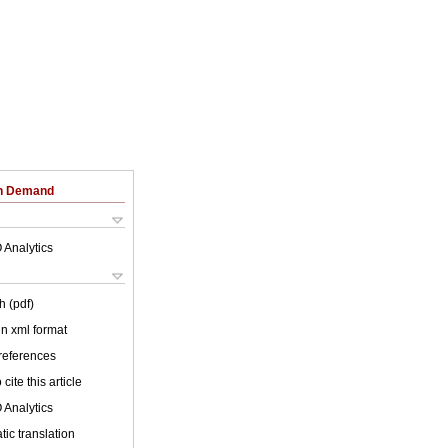
on Demand
 Analytics
h (pdf)
 in xml format
 references
cite this article
 Analytics
ic translation