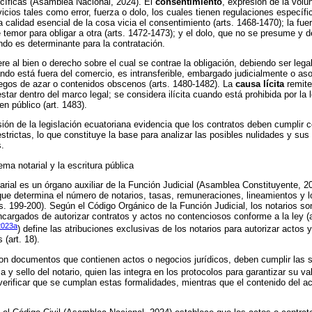
cíficas (Asamblea Nacional, 2024). El
consentimiento
, expresión de la volu
icios tales como error, fuerza o dolo, los cuales tienen regulaciones específic
a calidad esencial de la cosa vicia el consentimiento (arts. 1468-1470); la fu
temor para obligar a otra (arts. 1472-1473); y el dolo, que no se presume y d
do es determinante para la contratación.
ere al bien o derecho sobre el cual se contrae la obligación, debiendo ser legal
ando está fuera del comercio, es intransferible, embargado judicialmente o as
egos de azar o contenidos obscenos (arts. 1480-1482). La
causa lícita
remite
star dentro del marco legal; se considera ilícita cuando está prohibida por la 
n público (art. 1483).
isión de la legislación ecuatoriana evidencia que los contratos deben cumplir 
estrictas, lo que constituye la base para analizar las posibles nulidades y sus
s.
ema notarial y la escritura pública
arial es un órgano auxiliar de la Función Judicial (Asamblea Constituyente, 20
que determina el número de notarios, tasas, remuneraciones, lineamientos y 
ts. 199-200). Según el Código Orgánico de la Función Judicial, los notarios so
encargados de autorizar contratos y actos no contenciosos conforme a la ley (a
2023a
) define las atribuciones exclusivas de los notarios para autorizar actos y
 (art. 18).
n documentos que contienen actos o negocios jurídicos, deben cumplir las 
a y sello del notario, quien las integra en los protocolos para garantizar su val
verificar que se cumplan estas formalidades, mientras que el contenido del a