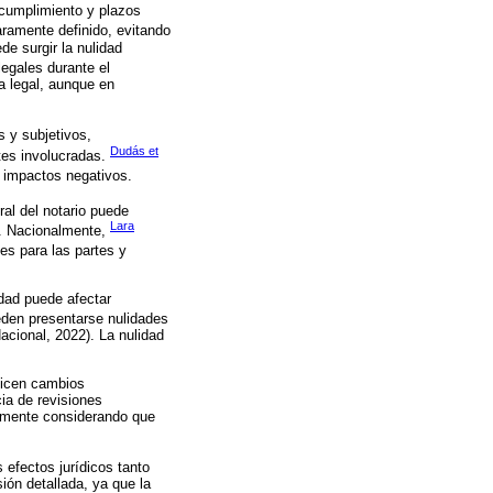
 cumplimiento y plazos
aramente definido, evitando
e surgir la nulidad
legales durante el
a legal, aunque en
s y subjetivos,
Dudás et
tes involucradas.
o impactos negativos.
ral del notario puede
Lara
s. Nacionalmente,
nes para las partes y
idad puede afectar
ueden presentarse nulidades
acional, 2022). La nulidad
alicen cambios
cia de revisiones
almente considerando que
s efectos jurídicos tanto
ión detallada, ya que la