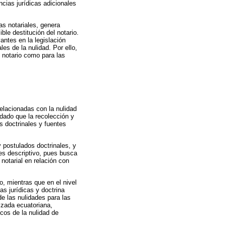
cias jurídicas adicionales
as notariales, genera
le destitución del notario.
antes en la legislación
es de la nulidad. Por ello,
l notario como para las
relacionadas con la nulidad
 dado que la recolección y
s doctrinales y fuentes
 y postulados doctrinales, y
 es descriptivo, pues busca
 notarial en relación con
, mientras que en el nivel
as jurídicas y doctrina
de las nulidades para las
lizada ecuatoriana,
icos de la nulidad de