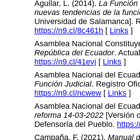
Aguilar, L. (2014).
La Función 
nuevas tendencias de la funci
Universidad de Salamanca]. 
https://n9.cl/8c461h
[
Links
]
Asamblea Nacional Constituye
República del Ecuador
. Actua
https://n9.cl/41evj
[
Links
]
Asamblea Nacional del Ecuad
Función Judicial
. Registro Of
https://n9.cl/ncwew
[
Links
]
Asamblea Nacional del Ecuad
reforma 14-03-2022
[Versión of
Defensoría del Pueblo.
https:
Campaña, F. (2021).
Manual d