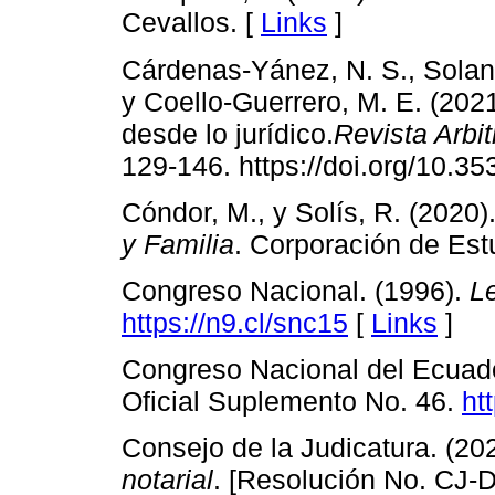
Cevallos. [
Links
]
Cárdenas-Yánez, N. S., Solano
y Coello-Guerrero, M. E. (202
desde lo jurídico.
Revista Arbit
129-146. https://doi.org/10.35
Cóndor, M., y Solís, R. (2020)
y Familia
. Corporación de Est
Congreso Nacional. (1996).
Le
https://n9.cl/snc15
[
Links
]
Congreso Nacional del Ecuado
Oficial Suplemento No. 46.
ht
Consejo de la Judicatura. (20
notarial
. [Resolución No. CJ-