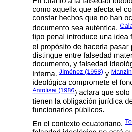
En cuanto a la falsedad ideol
como aquella que afecta el c
constar hechos que no han ocu
Gala
documento sea auténtica.
tipo penal introduce una idea
el propósito de hacerla pasar
distingue entre falsedad mater
documento, y falsedad ideológ
Jiménez (1958)
Manzin
interna.
y
ideológica compromete el fon
Antolisei (1986
) aclara que sol
tienen la obligación jurídica d
funcionarios públicos.
To
En el contexto ecuatoriano,