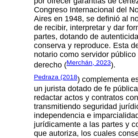
por ofrecer garantías de certez
Congreso Internacional del N
Aires en 1948, se definió al 
de recibir, interpretar y dar fo
partes, dotando de autenticid
conserva y reproduce. Esta def
notario como servidor público
Merchán, 2023
derecho (
).
Pedraza (2018
) complementa est
un jurista dotado de fe públic
redactar actos y contratos co
transmitiendo seguridad jurídi
independencia e imparcialidad
jurídicamente a las partes y 
que autoriza, los cuales conse