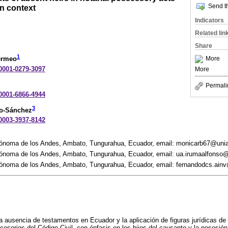
Send th
n context
Indicators
Related lin
Share
1
More
ermeo
-0001-0279-3097
More
Permali
-0001-6866-4944
3
ro-Sánchez
-0003-3937-8142
tónoma de los Andes, Ambato, Tungurahua, Ecuador, email: monicarb67@uni
ónoma de los Andes, Ambato, Tungurahua, Ecuador, email: ua.irumaalfonso
ónoma de los Andes, Ambato, Tungurahua, Ecuador, email: fernandodcs.ain
a ausencia de testamentos en Ecuador y la aplicación de figuras jurídicas de
esorios del Código Civil, con énfasis en los hijos del causante y la posesió