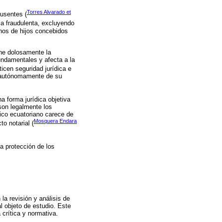
Torres Alvarado et
ausentes (
ma fraudulenta, excluyendo
hos de hijos concebidos
ene dolosamente la
undamentales y afecta a la
icen seguridad jurídica e
r autónomamente de su
a forma jurídica objetiva
son legalmente los
ico ecuatoriano carece de
Mosquera Endara
o notarial (
la protección de los
a revisión y análisis de
l objeto de estudio. Este
 crítica y normativa.