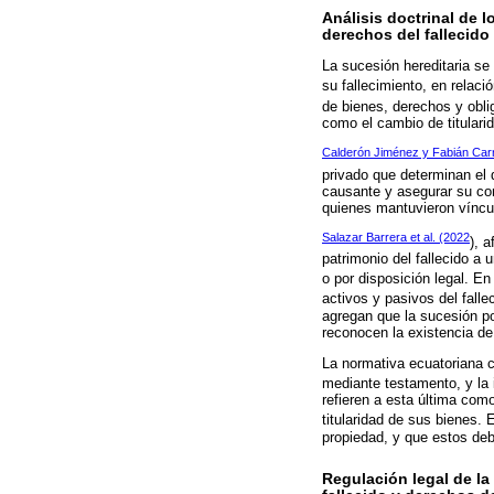
Análisis doctrinal de l
derechos del fallecido
La sucesión hereditaria se
su fallecimiento, en relaci
de bienes, derechos y obli
como el cambio de titularid
Calderón Jiménez y Fabián Carri
privado que determinan el d
causante y asegurar su con
quienes mantuvieron víncul
Salazar Barrera et al. (2022
), 
patrimonio del fallecido a
o por disposición legal. En
activos y pasivos del falle
agregan que la sucesión po
reconocen la existencia de
La normativa ecuatoriana 
mediante testamento, y la i
refieren a esta última como
titularidad de sus bienes. 
propiedad, y que estos de
Regulación legal de la