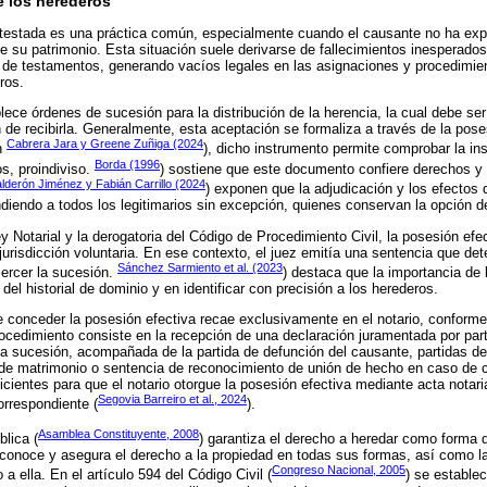
e los herederos
ntestada es una práctica común, especialmente cuando el causante no ha ex
de su patrimonio. Esta situación suele derivarse de fallecimientos inesperados
n de testamentos, generando vacíos legales en las asignaciones y procedimie
ros.
lece órdenes de sucesión para la distribución de la herencia, la cual debe s
n de recibirla. Generalmente, esta aceptación se formaliza a través de la pose
Cabrera Jara y Greene Zuñiga (2024
n
), dicho instrumento permite comprobar la ins
Borda (1996
os, proindiviso.
) sostiene que este documento confiere derechos y 
lderón Jiménez y Fabián Carrillo (2024
) exponen que la adjudicación y los efectos 
diendo a todos los legitimarios sin excepción, quienes conservan la opción de
y Notarial y la derogatoria del Código de Procedimiento Civil, la posesión efec
 jurisdicción voluntaria. En ese contexto, el juez emitía una sentencia que de
Sánchez Sarmiento et al. (2023
ercer la sucesión.
) destaca que la importancia de 
 del historial de dominio y en identificar con precisión a los herederos.
e conceder la posesión efectiva recae exclusivamente en el notario, conforme 
procedimiento consiste en la recepción de una declaración juramentada por par
a sucesión, acompañada de la partida de defunción del causante, partidas de
 de matrimonio o sentencia de reconocimiento de unión de hecho en caso de 
entes para que el notario otorgue la posesión efectiva mediante acta notarial
Segovia Barreiro et al., 2024
orrespondiente (
).
Asamblea Constituyente, 2008
blica (
) garantiza el derecho a heredar como forma d
conoce y asegura el derecho a la propiedad en todas sus formas, así como l
Congreso Nacional, 2005
a ella. En el artículo 594 del Código Civil (
) se estable