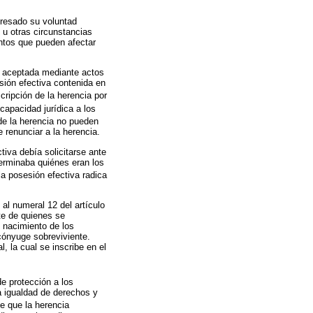
presado su voluntad
 u otras circunstancias
ntos que pueden afectar
er aceptada mediante actos
sión efectiva contenida en
cripción de la herencia por
capacidad jurídica a los
de la herencia no pueden
 renunciar a la herencia.
tiva debía solicitarse ante
terminaba quiénes eran los
la posesión efectiva radica
al numeral 12 del artículo
te de quienes se
 nacimiento de los
cónyuge sobreviviente.
, la cual se inscribe en el
e protección a los
a igualdad de derechos y
ce que la herencia