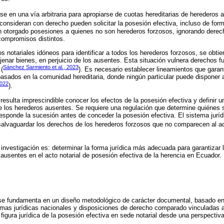
se en una vía arbitraria para apropiarse de cuotas hereditarias de herederos 
consideran con derecho pueden solicitar la posesión efectiva, incluso de for
an otorgado posesiones a quienes no son herederos forzosos, ignorando derec
compromisos distintos.
s notariales idóneos para identificar a todos los herederos forzosos, se obti
jenar bienes, en perjuicio de los ausentes. Esta situación vulnera derechos f
Sánchez Sarmiento et al., 2023
 (
). Es necesario establecer lineamientos que garant
 basados en la comunidad hereditaria, donde ningún particular puede dispone
2022
).
resulta imprescindible conocer los efectos de la posesión efectiva y definir un
e los herederos ausentes. Se requiere una regulación que determine quiénes 
esponde la sucesión antes de conceder la posesión efectiva. El sistema juríd
salvaguardar los derechos de los herederos forzosos que no comparecen al act
 investigación es: determinar la forma jurídica más adecuada para garantizar 
ausentes en el acto notarial de posesión efectiva de la herencia en Ecuador.
se fundamenta en un diseño metodológico de carácter documental, basado en l
rmas jurídicas nacionales y disposiciones de derecho comparado vinculadas a
figura jurídica de la posesión efectiva en sede notarial desde una perspectiva