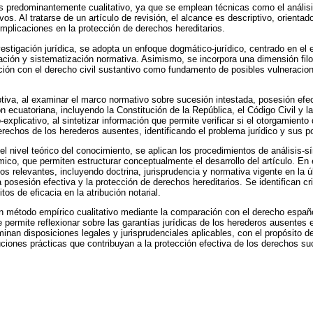
 predominantemente cualitativo, ya que se emplean técnicas como el análisis
os. Al tratarse de un artículo de revisión, el alcance es descriptivo, orientado
implicaciones en la protección de derechos hereditarios.
vestigación jurídica, se adopta un enfoque dogmático-jurídico, centrado en el 
ación y sistematización normativa. Asimismo, se incorpora una dimensión filosó
lación con el derecho civil sustantivo como fundamento de posibles vulneracio
ptiva, al examinar el marco normativo sobre sucesión intestada, posesión efe
ión ecuatoriana, incluyendo la Constitución de la República, el Código Civil y 
-explicativo, al sintetizar información que permite verificar si el otorgamiento
derechos de los herederos ausentes, identificando el problema jurídico y sus p
l nivel teórico del conocimiento, se aplican los procedimientos de análisis-sí
ico, que permiten estructurar conceptualmente el desarrollo del artículo. En e
os relevantes, incluyendo doctrina, jurisprudencia y normativa vigente en la
a posesión efectiva y la protección de derechos hereditarios. Se identifican cri
itos de eficacia en la atribución notarial.
n método empírico cualitativo mediante la comparación con el derecho españ
permite reflexionar sobre las garantías jurídicas de los herederos ausentes e
inan disposiciones legales y jurisprudenciales aplicables, con el propósito de
ciones prácticas que contribuyan a la protección efectiva de los derechos su