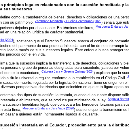
os principios legales relacionados con la sucesión hereditaria y l
 a sus sucesores
 define como la transferencia de bienes, derechos y obligaciones de una per
Zambrano Mendieta y Dueñas Zambrano (2020
ón con su patrimonio.
) señala que es
Mosquera Endara y Jar
gaciones dejados por el causante. En términos similares,
ad en una relación jurídica de carácter patrimonial.
llo (2024
), sostienen que el Derecho Sucesoral abarca el conjunto de normativ
estino del patrimonio de una persona fallecida, con el fin de no interrumpir la 
tinuidad a través de sus sucesores legales. Este enfoque busca proteger tan
os jurídicos con él en vida.
afirma que la sucesión implica la transferencia de derechos, obligaciones y b
 una persona o grupo de personas designadas para sucederle, ya sea por volu
Cabrera Jara y Greene Zuñiga (2024
 el contexto ecuatoriano,
) explican que la suc
J
cido a título universal o regular, conforme a lo establecido en el Código Civil.
r causa de muerte, regulada por la legislación nacional, tiene su origen en e
 diversas perspectivas doctrinarias que coinciden en que esta figura opera po
contempla dos tipos de sucesión: la testada, cuando el causante dispone vál
Segovia Barrei
ntestada o ab intestato, que se produce por ministerio de la ley.
 la sucesión hereditaria legal, que convoca a los herederos forzosos para sust
Mosquera Endara y Jara Vaca (2020
En esta línea,
) sostiene que la transmisión de 
ben pasar a quienes están íntimamente ligados al causante.
 sucesión intestada en el Ecuador, procedimiento para la distribu