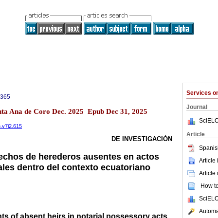
Services 
0365
Journal
anta Ana de Coro Dec. 2025 Epub Dec 31, 2025
SciELO
n.v7i2.615
Article
DE INVESTIGACIÓN
Spanis
echos de herederos ausentes en actos
Article
ales dentro del contexto ecuatoriano
Article
How to 
SciELO
Automat
hts of absent heirs in notarial possessory acts