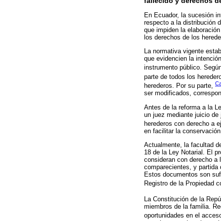
fallecido y derechos d
En Ecuador, la sucesión i
respecto a la distribución 
que impiden la elaboració
los derechos de los herede
La normativa vigente estab
que evidencien la intenció
instrumento público. Segú
parte de todos los hereder
Ca
herederos. Por su parte,
ser modificados, correspon
Antes de la reforma a la Le
un juez mediante juicio de
herederos con derecho a ej
en facilitar la conservación
Actualmente, la facultad d
18 de la Ley Notarial. El 
consideran con derecho a l
comparecientes, y partida
Estos documentos son sufici
Registro de la Propiedad c
La Constitución de la Repú
miembros de la familia. Re
oportunidades en el acceso 