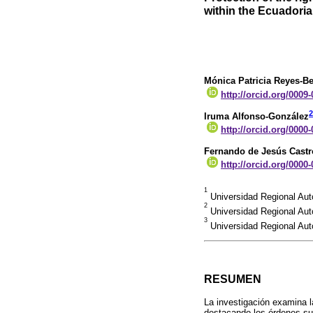
within the Ecuadoria
Mónica Patricia Reyes-B
http://orcid.org/0009
2
Iruma Alfonso-González
http://orcid.org/0000
Fernando de Jesús Cast
http://orcid.org/0000
1
Universidad Regional Au
2
Universidad Regional Aut
3
Universidad Regional Aut
RESUMEN
La investigación examina l
destacando los órdenes suc