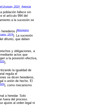
el Uruguay, 2024
Agencia
;
a población fallece sin
e el artículo 994 del
amiento a la sucesión se
Mosquera
s herederos (
sano, 1974
). La sucesión
del difunto, que deben
derechos y obligaciones, a
, mediante actos que
gen a la posesión efectiva,
2025
).
ntizando la igualdad de
ial regula el
enes se dicen herederos,
gal o unión de hecho. El
2024
), como mecanismo
nal a heredar. Solo
n fuera del proceso.
e ajuste al orden legal ni