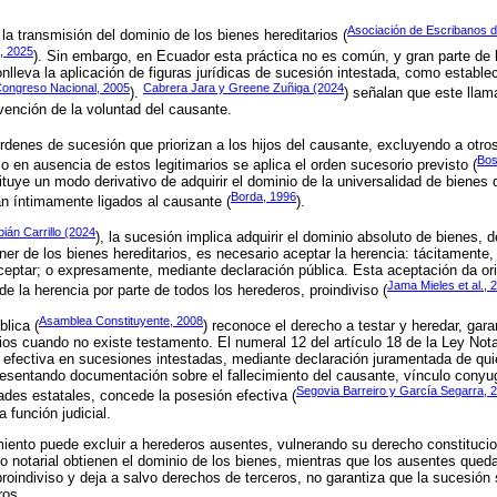
Asociación de Escribanos d
 la transmisión del dominio de los bienes hereditarios (
o, 2025
). Sin embargo, en Ecuador esta práctica no es común, y gran parte de l
nlleva la aplicación de figuras jurídicas de sucesión intestada, como establec
ongreso Nacional, 2005
Cabrera Jara y Greene Zuñiga (2024
).
) señalan que este llam
rvención de la voluntad del causante.
órdenes de sucesión que priorizan a los hijos del causante, excluyendo a otro
Bos
lo en ausencia de estos legitimarios se aplica el orden sucesorio previsto (
tuye un modo derivativo de adquirir el dominio de la universalidad de bienes 
Borda, 1996
án íntimamente ligados al causante (
).
ián Carrillo (2024
), la sucesión implica adquirir el dominio absoluto de bienes, 
oner de los bienes hereditarios, es necesario aceptar la herencia: tácitamente
eptar; o expresamente, mediante declaración pública. Esta aceptación da ori
Jama Mieles et al., 
 de la herencia por parte de todos los herederos, proindiviso (
Asamblea Constituyente, 2008
blica (
) reconoce el derecho a testar y heredar, gara
ios cuando no existe testamento. El numeral 12 del artículo 18 de la Ley Notar
 efectiva en sucesiones intestadas, mediante declaración juramentada de qui
presentando documentación sobre el fallecimiento del causante, vínculo conyu
Segovia Barreiro y García Segarra, 
tades estatales, concede la posesión efectiva (
 función judicial.
iento puede excluir a herederos ausentes, vulnerando su derecho constitucio
 notarial obtienen el dominio de los bienes, mientras que los ausentes queda
roindiviso y deja a salvo derechos de terceros, no garantiza que la sucesión s
ros.