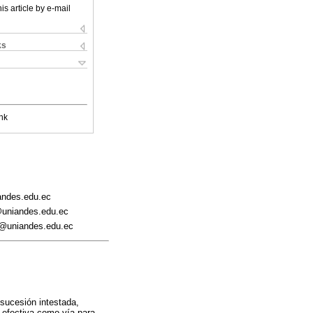
is article by e-mail
ks
nk
andes.edu.ec
@uniandes.edu.ec
v@uniandes.edu.ec
 sucesión intestada,
n efectiva como vía para