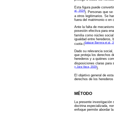
Esta figura puede convertir
al., 2024
). Personas que se 
a otros legitimarios. Se h
fuera del matrimonio o en 
Ante la falta de mecanismo
posesión efectiva para ena
familia como núcleo social
igualdad entre herederos,
Salazar Barrera et al., 
cuota (
Dado su relevancia social, 
que proteja los derechos d
herederos y a quiénes corr
disposiciones claras para 
y Jara Vaca, 2020
).
El objetivo general de esta
derechos de los herederos 
MÉTODO
La presente investigación 
doctrina especializada, no
enfoque permite abordar la 