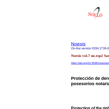
Noesis
On-line version
ISSN
2739-
Noesis vol.7 no.esp2 S
https://doi.org/10.35381/noesisi
Protección de der
posesorios notari
Protection of the rig