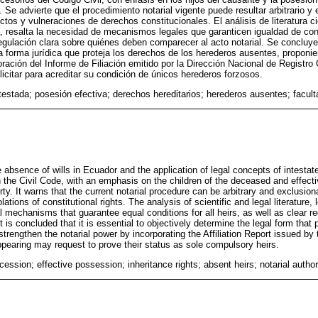
s. Se advierte que el procedimiento notarial vigente puede resultar arbitrario 
tos y vulneraciones de derechos constitucionales. El análisis de literatura cie
ia, resalta la necesidad de mecanismos legales que garanticen igualdad de co
gulación clara sobre quiénes deben comparecer al acto notarial. Se concluye
a forma jurídica que proteja los derechos de los herederos ausentes, proponien
oración del Informe de Filiación emitido por la Dirección Nacional de Registro C
citar para acreditar su condición de únicos herederos forzosos.
estada; posesión efectiva; derechos hereditarios; herederos ausentes; faculta
absence of wills in Ecuador and the application of legal concepts of intestate
n the Civil Code, with an emphasis on the children of the deceased and effe
rty. It warns that the current notarial procedure can be arbitrary and exclusion
lations of constitutional rights. The analysis of scientific and legal literature,
al mechanisms that guarantee equal conditions for all heirs, as well as clear 
It is concluded that it is essential to objectively determine the legal form that 
strengthen the notarial power by incorporating the Affiliation Report issued by 
ppearing may request to prove their status as sole compulsory heirs.
cession; effective possession; inheritance rights; absent heirs; notarial author