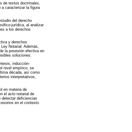
 de textos doctrinales,
 a caracterizar la figura
estudio del derecho
fico-jurídica, al analizar
nes a los derechos
ctiva y derechos
la Ley Notarial. Además,
 de la posesión efectiva en
osibles soluciones.
ntesis, inducción-
l nivel empírico, se
 última década, así como
terios interpretativos,
ol en materia de
n el acto notarial de
 detectar deficiencias
cesorios en el contexto