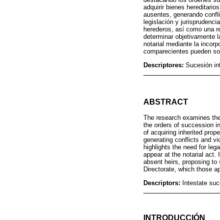
adquirir bienes hereditario
ausentes, generando conflic
legislación y jurisprudenc
herederos, así como una re
determinar objetivamente l
notarial mediante la incorp
comparecientes pueden soli
Descriptores:
Sucesión int
ABSTRACT
The research examines the 
the orders of succession i
of acquiring inherited prope
generating conflicts and vio
highlights the need for leg
appear at the notarial act. 
absent heirs, proposing to 
Directorate, which those a
Descriptors:
Intestate suc
INTRODUCCIÓN