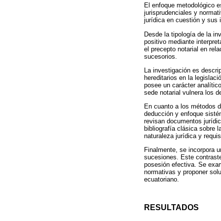
El enfoque metodológico es
jurisprudenciales y normativ
jurídica en cuestión y sus 
Desde la tipología de la in
positivo mediante interpret
el precepto notarial en re
sucesorios.
La investigación es descri
hereditarios en la legislac
posee un carácter analítico
sede notarial vulnera los 
En cuanto a los métodos de
deducción y enfoque sistém
revisan documentos jurídic
bibliografía clásica sobre l
naturaleza jurídica y requis
Finalmente, se incorpora u
sucesiones. Este contraste 
posesión efectiva. Se exam
normativas y proponer solu
ecuatoriano.
RESULTADOS