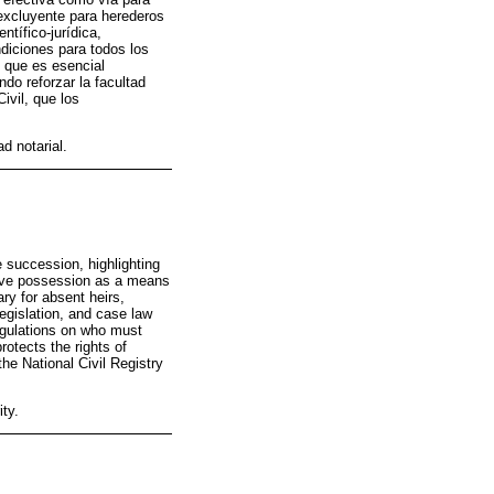
y excluyente para herederos
ntífico-jurídica,
ndiciones para todos los
 que es esencial
do reforzar la facultad
ivil, que los
d notarial.
 succession, highlighting
ctive possession as a means
ary for absent heirs,
 legislation, and case law
regulations on who must
protects the rights of
the National Civil Registry
ity.