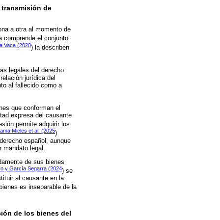
a transmisión de
sona a otra al momento de
ta comprende el conjunto
a Vaca (2020
) la describen
as legales del derecho
relación jurídica del
to al fallecido como a
ienes que conforman el
ntad expresa del causante
esión permite adquirir los
ama Mieles et al. (2025
)
l derecho español, aunque
r mandato legal.
idamente de sus bienes
ro y García Segarra (2024
) se
ituir al causante en la
bienes es inseparable de la
ción de los bienes del