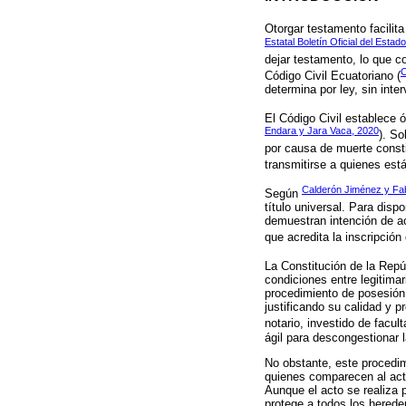
Otorgar testamento facilita
Estatal Boletín Oficial del Estad
dejar testamento, lo que co
C
Código Civil Ecuatoriano (
determina por ley, sin inte
El Código Civil establece 
Endara y Jara Vaca, 2020
). So
por causa de muerte consti
transmitirse a quienes est
Calderón Jiménez y Fab
Según
título universal. Para disp
demuestran intención de ac
que acredita la inscripción
La Constitución de la Repú
condiciones entre legitimar
procedimiento de posesión
justificando su calidad y 
notario, investido de facul
ágil para descongestionar la
No obstante, este procedim
quienes comparecen al acto
Aunque el acto se realiza p
protege a todos los herede