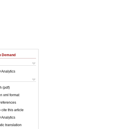
on Demand
 Analytics
h (pdf)
 in xml format
 references
cite this article
 Analytics
ic translation