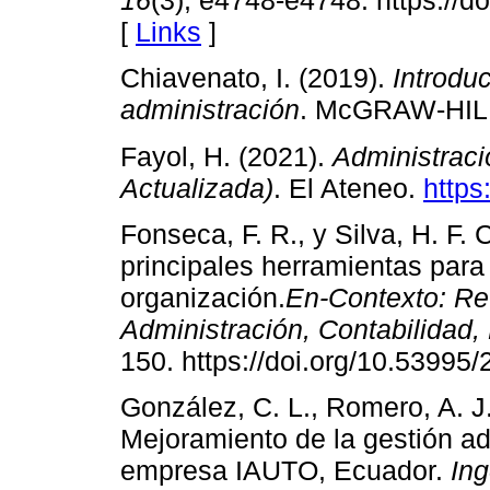
16
(3), e4748-e4748. https://d
[
Links
]
Chiavenato, I. (2019).
Introduc
administración
. McGRAW-HIL
Fayol, H. (2021).
Administració
Actualizada)
. El Ateneo.
https
Fonseca, F. R., y Silva, H. F. 
principales herramientas para
organización.
En-Contexto: Rev
Administración, Contabilidad
150. https://doi.org/10.53995
González, C. L., Romero, A. J.
Mejoramiento de la gestión adm
empresa IAUTO, Ecuador.
Ing