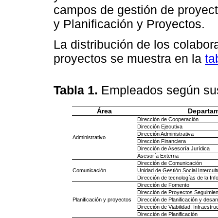
campos de gestión de proyect
y Planificación y Proyectos.
La distribución de los colabo
proyectos se muestra en la
ta
Tabla 1.
Empleados según sus
Área
Departa
Dirección de Cooperación
Dirección Ejecutiva
Dirección Administrativa
Administrativo
Dirección Financiera
Dirección de Asesoría Jurídica
Asesoría Externa
Dirección de Comunicación
Comunicación
Unidad de Gestión Social Intercul
Dirección de tecnologías de la In
Dirección de Fomento
Dirección de Proyectos Seguimien
Planificación y proyectos
Dirección de Planificación y desarrol
Dirección de Viabilidad, Infraestru
Dirección de Planificación