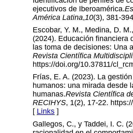
Identificación de perfiles de
ejecutivos de Iberoamérica.
Es
América Latina
,
10
(3), 381-39
Escobar, Y. M., Medina, D. M., 
(2024). Educación financiera 
las toma de decisiones: Una 
Revista Científica Multidiscipl
https://doi.org/10.37811/cl_r
Frías, E. A. (2023). La gestió
humanos: una mirada desde la
humanas.
Revista Científica 
RECIHYS
, 1(2), 17-22. https
[
Links
]
Gallegos, C., y Taddei, I. C. (
racionalidad en el comportam