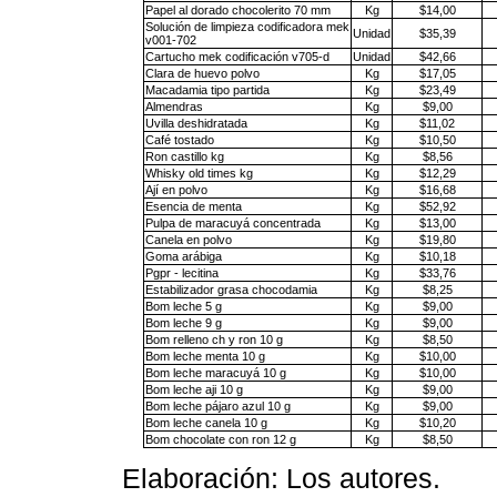
Papel al dorado chocolerito 70 mm
Kg
$14,00
Solución de limpieza codificadora mek
Unidad
$35,39
v001-702
Cartucho mek codificación v705-d
Unidad
$42,66
Clara de huevo polvo
Kg
$17,05
Macadamia tipo partida
Kg
$23,49
Almendras
Kg
$9,00
Uvilla deshidratada
Kg
$11,02
Café tostado
Kg
$10,50
Ron castillo kg
Kg
$8,56
Whisky old times kg
Kg
$12,29
Ají en polvo
Kg
$16,68
Esencia de menta
Kg
$52,92
Pulpa de maracuyá concentrada
Kg
$13,00
Canela en polvo
Kg
$19,80
Goma arábiga
Kg
$10,18
Pgpr - lecitina
Kg
$33,76
Estabilizador grasa chocodamia
Kg
$8,25
Bom leche 5 g
Kg
$9,00
Bom leche 9 g
Kg
$9,00
Bom relleno ch y ron 10 g
Kg
$8,50
Bom leche menta 10 g
Kg
$10,00
Bom leche maracuyá 10 g
Kg
$10,00
Bom leche aji 10 g
Kg
$9,00
Bom leche pájaro azul 10 g
Kg
$9,00
Bom leche canela 10 g
Kg
$10,20
Bom chocolate con ron 12 g
Kg
$8,50
Elaboración: Los autores.