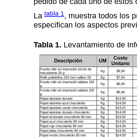
pedido de cada uno de estos 
tabla 1
La
, muestra todos los 
especifican los aspectos pre
Tabla 1.
Levantamiento de In
Costo
Descripción
UM
Unitario
Funda rollo sin impresión turrón de
Kg
$6,90
macadamia 30 g
Rollo poliolefina 310 mm calibre 18
Kg
$7,64
Funda rollo sin impresión tableta 150
Kg
$6,90
g
Funda rollo sin impresión tableta 100
Kg
$6,90
g
Papel aluminio dorado
Kg
$14,00
Papel aluminio azul chocolerito
Kg
$14,00
Papel aluminio verde chocolerito
Kg
$14,01
Papel aluminio dorado chocolerito
Kg
$14,00
Papel al dorado chocolerito 80 mm
Kg
$14,00
Papel azul chocolerito 80 mm
Kg
$14,00
Papel rojo chocolerito 80 mm
Kg
$14,00
Papel plata chocolerito 80 mm
Kg
$14,00
Papel verde chocolerito 80 mm
Kg
$14,00