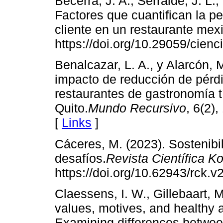
Becerra, J. A., Serralde, J. L.
Factores que cuantifican la pe
cliente en un restaurante me
https://doi.org/10.29059/cienc
Benalcazar, L. A., y Alarcón, 
impacto de reducción de pérdi
restaurantes de gastronomía tí
Quito.
Mundo Recursivo
, 6(2)
[
Links
]
Cáceres, M. (2023). Sostenibi
desafíos.
Revista Científica 
https://doi.org/10.62943/rck.
Claessens, I. W., Gillebaart, M
values, motives, and healthy 
Examining differences betwee