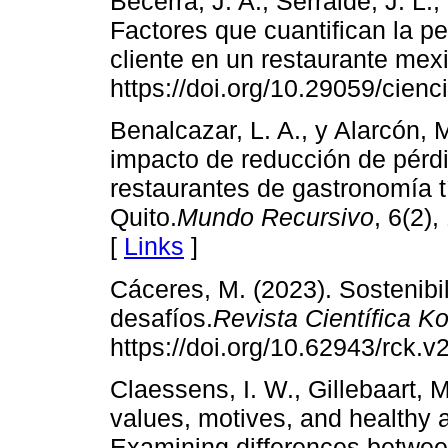
Becerra, J. A., Serralde, J. L.
Factores que cuantifican la pe
cliente en un restaurante me
https://doi.org/10.29059/cienc
Benalcazar, L. A., y Alarcón, 
impacto de reducción de pérdi
restaurantes de gastronomía tí
Quito.
Mundo Recursivo
, 6(2)
[
Links
]
Cáceres, M. (2023). Sostenibi
desafíos.
Revista Científica 
https://doi.org/10.62943/rck.
Claessens, I. W., Gillebaart, M
values, motives, and healthy 
Examining differences betwee