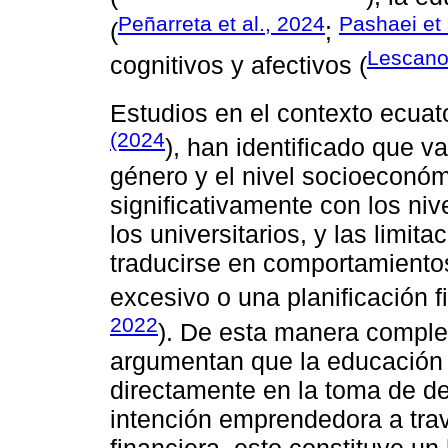
Peñarreta et al., 2024
Pashaei et 
(
;
Lescano 
cognitivos y afectivos (
Estudios en el contexto ecua
(2024
), han identificado que 
género y el nivel socioeconóm
significativamente con los ni
los universitarios, y las limit
traducirse en comportamient
excesivo o una planificación fi
2022
). De esta manera compl
argumentan que la educación
directamente en la toma de de
intención emprendedora a tra
financiera, esto constituye un