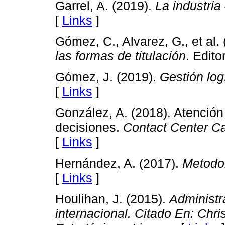
Garrel, A. (2019).
La industria
[
Links
]
Gómez, C., Alvarez, G., et al.
las formas de titulación
. Edito
Gómez, J. (2019).
Gestión log
[
Links
]
González, A. (2018). Atención 
decisiones.
Contact Center Ca
[
Links
]
Hernández, A. (2017).
Metodol
[
Links
]
Houlihan, J. (2015).
Administr
internacional. Citado En: Chri