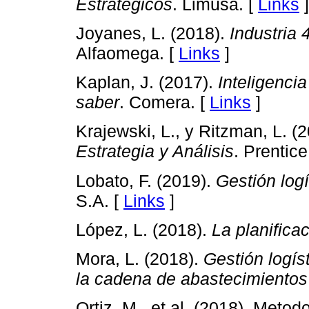
Estratégicos
. Limusa. [
Links
]
Joyanes, L. (2018).
Industria 
Alfaomega. [
Links
]
Kaplan, J. (2017).
Inteligencia
saber
. Comera. [
Links
]
Krajewski, L., y Ritzman, L. (
Estrategia y Análisis
. Prentice
Lobato, F. (2019).
Gestión log
S.A. [
Links
]
López, L. (2018).
La planifica
Mora, L. (2018).
Gestión logíst
la cadena de abastecimientos
Ortiz, M., et al. (2018). Meto