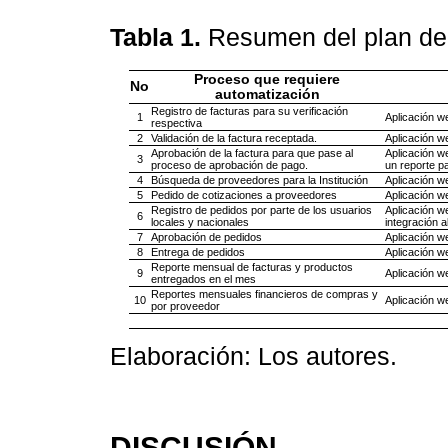
Tabla 1.
Resumen del plan de
Proceso que requiere
No
automatización
Registro de facturas para su verificación
1
Aplicación w
respectiva
2
Validación de la factura receptada.
Aplicación we
Aprobación de la factura para que pase al
Aplicación w
3
proceso de aprobación de pago.
un reporte p
4
Búsqueda de proveedores para la Institución
Aplicación w
5
Pedido de cotizaciones a proveedores
Aplicación w
Registro de pedidos por parte de los usuarios
Aplicación w
6
locales y nacionales
integración 
7
Aprobación de pedidos
Aplicación w
8
Entrega de pedidos
Aplicación w
Reporte mensual de facturas y productos
9
Aplicación w
entregados en el mes
Reportes mensuales financieros de compras y
10
Aplicación w
por proveedor
Elaboración: Los autores.
DISCUSIÓN