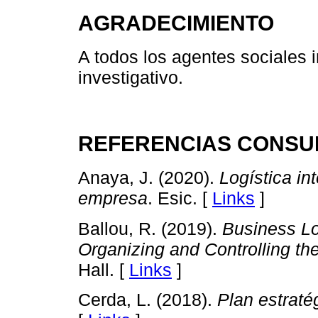
AGRADECIMIENTO
A todos los agentes sociales 
investigativo.
REFERENCIAS CONSU
Anaya, J. (2020).
Logística in
empresa
. Esic. [
Links
]
Ballou, R. (2019).
Business Lo
Organizing and Controlling th
Hall. [
Links
]
Cerda, L. (2018).
Plan estraté