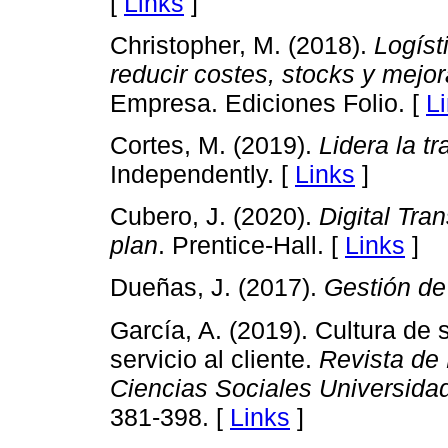
[
Links
]
Christopher, M. (2018).
Logíst
reducir costes, stocks y mejor
Empresa. Ediciones Folio. [
L
Cortes, M. (2019).
Lidera la t
Independently. [
Links
]
Cubero, J. (2020).
Digital Tr
plan
. Prentice-Hall. [
Links
]
Dueñas, J. (2017).
Gestión de
García, A. (2019). Cultura de 
servicio al cliente.
Revista de 
Ciencias Sociales Universidad
381-398. [
Links
]