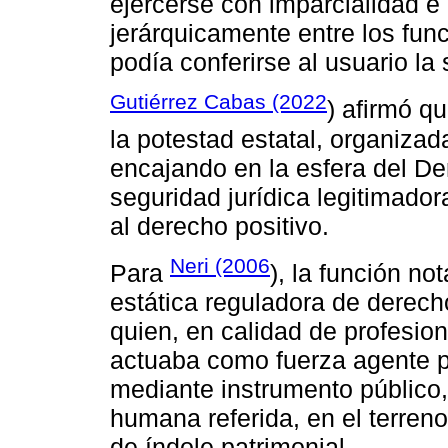
ejercerse con imparcialidad e
jerárquicamente entre los fun
podía conferirse al usuario la
Gutiérrez Cabas (2022
) afirmó qu
la potestad estatal, organizad
encajando en la esfera del De
seguridad jurídica legitimado
al derecho positivo.
Neri (2006
Para
), la función n
estática reguladora de derecho
quien, en calidad de profesion
actuaba como fuerza agente pa
mediante instrumento público,
humana referida, en el terren
de índole patrimonial.