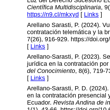
Luz del Derecho Sucesorio E
Científica Multidisciplinaria
, 9
https://n9.cl/mkxyd
[
Links
]
Arellano Sarasti, P. (2024). Vul
contratación telemática y la b
7(26), 916-929. https://doi.or
[
Links
]
Arellano-Sarasti, P. (2023). Se
jurídica en la contratación p
del Conocimiento
, 8(6), 719-7
[
Links
]
Arellano-Sarasti, P. D. (2024
en la contratación presencial 
Ecuador.
Revista Andina de i
1(1), 43-66. https://doi.org/1