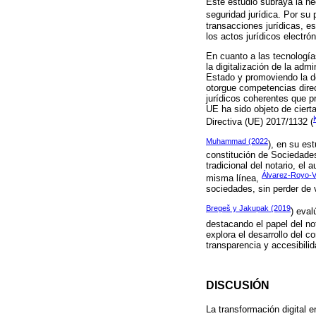
Este estudio subraya la nec
seguridad jurídica. Por su 
transacciones jurídicas, e
los actos jurídicos electró
En cuanto a las tecnología
la digitalización de la adm
Estado y promoviendo la de
otorgue competencias direc
jurídicos coherentes que p
UE ha sido objeto de ciert
Directiva (UE) 2017/1132 (
Muhammad (2022
), en su est
constitución de Sociedades
tradicional del notario, el
Álvarez-Royo-V
misma línea,
sociedades, sin perder de v
Bregeš y Jakupak (2019
) eval
destacando el papel del no
explora el desarrollo del 
transparencia y accesibili
DISCUSIÓN
La transformación digital 