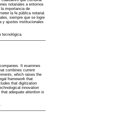
ones notariales a entornos
 la importancia de
eter la fe pública notarial.
iales, siempre que se logre
a y ajustes institucionales
n tecnológica.
of companies. It examines
that combines current
onments, which raises the
 legal framework that
ludes that digitization
echnological innovation
 that adequate attention is
.