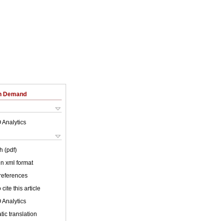
on Demand
 Analytics
h (pdf)
 in xml format
 references
cite this article
 Analytics
ic translation