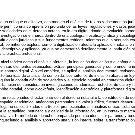
jo un enfoque cualitativo, centrado en el análisis de textos y documentos jurí
ue permitió una comprensión profunda de las leyes, regulaciones y casos judi
de sociedades en el derecho notarial en la era digital, donde la evolución norm
vestigación se enmarca dentro de una tipología filosófica-jurídica y sociológi
nstituciones jurídicas y sus fundamentos teóricos, mientras que la segunda ex
al, permitiendo explorar cómo la digitalización afecta la aplicación notarial en
 descriptivo y aplicado, ya que se caracterizó detalladamente la institución o
 la práctica profesional.
ivel teórico como el análisis-síntesis, la inducción-deducción y el enfoque s
 sus elementos esenciales, extraer principios generales y comprender la in
 entorno digital. A nivel empírico, se aplicó el análisis documental, revisand
te técnicas de análisis de contenido. Los criterios de inclusión abarcaron le
lan la constitución de sociedades y el ejercicio notarial en contextos digital
También se consideraron investigaciones académicas, estudios de caso y f
mbito notarial, como
blockchain
, identificación electrónica y plataformas digita
o relacionados directamente con el derecho notarial o la constitución de s
espaldo académico, anécdotas personales sin valor jurídico, fuentes desactua
logs no especializados o artículos promocionales sin análisis crítico. Esta se
r la actualidad, pertinencia y calidad de la información, en un contexto marc
gislativa. El método de derecho comparado permitió identificar patrones y t
nriqueciendo el análisis y aportando una visión integral sobre la transformación