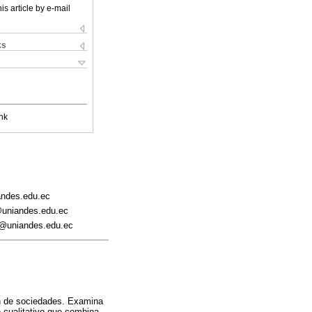
is article by e-mail
ks
nk
andes.edu.ec
@uniandes.edu.ec
v@uniandes.edu.ec
ión de sociedades. Examina
e cualitativo que combina