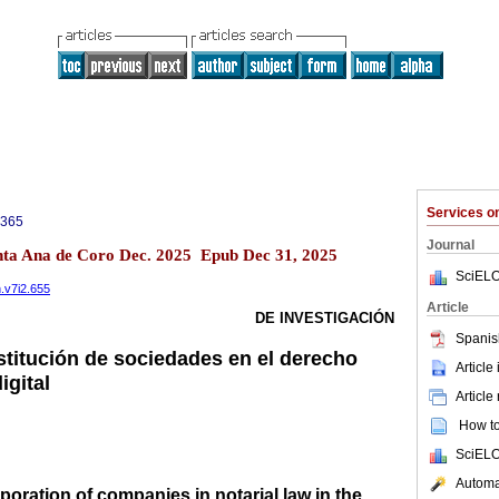
Services 
0365
Journal
anta Ana de Coro Dec. 2025 Epub Dec 31, 2025
SciELO
n.v7i2.655
Article
DE INVESTIGACIÓN
Spanis
nstitución de sociedades en el derecho
Article
igital
Article
How to 
SciELO
Automat
poration of companies in notarial law in the