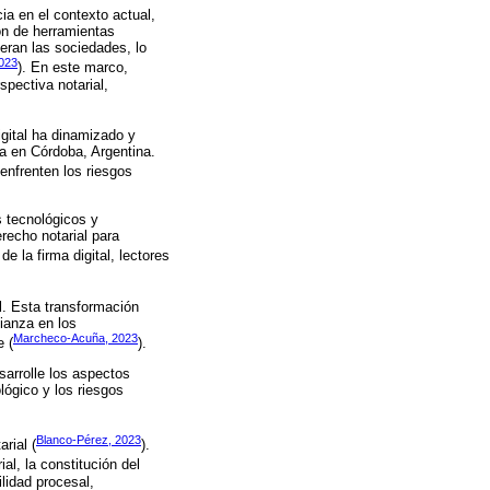
cia en el contexto actual,
ón de herramientas
eran las sociedades, lo
2023
). En este marco,
pectiva notarial,
igital ha dinamizado y
da en Córdoba, Argentina.
 enfrenten los riesgos
s tecnológicos y
recho notarial para
e la firma digital, lectores
al. Esta transformación
fianza en los
Marcheco-Acuña, 2023
e (
).
sarrolle los aspectos
lógico y los riesgos
Blanco-Pérez, 2023
rial (
).
ial, la constitución del
lidad procesal,