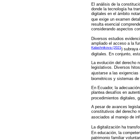
El análisis de la constituc
donde la tecnología ha tr
digitales en el ámbito not
que exige un examen detall
resulta esencial comprende
considerando aspectos como 
Diversos estudios evidenc
ampliado el acceso a la fu
Kalashnikova (2021
) subraya 
digitales. En conjunto, es
La evolución del derecho n
legislativos. Diversos hit
ajustarse a las exigencias 
biométricos y sistemas de 
En Ecuador, la adecuación d
plantea desafíos en autenti
procedimientos digitales, g
A pesar de avances legisla
constitutivos del derecho n
asociados al manejo de inf
La digitalización ha transf
En educación, la competen
patrimonio familiar volunt