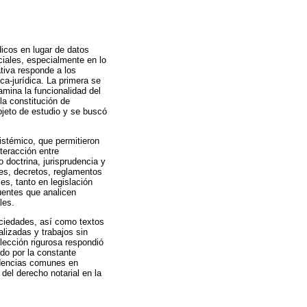
dicos en lugar de datos
ciales, especialmente en lo
ativa responde a los
ca-jurídica. La primera se
amina la funcionalidad del
 la constitución de
bjeto de estudio y se buscó
istémico, que permitieron
teracción entre
o doctrina, jurisprudencia y
yes, decretos, reglamentos
es, tanto en legislación
uentes que analicen
les.
ociedades, así como textos
lizadas y trabajos sin
lección rigurosa respondió
ado por la constante
endencias comunes en
 del derecho notarial en la