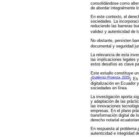
consolidándose como alterna
de abordar integralmente lo
En este contexto, el derec
sociedades. La incorporació
reduciendo las barreras bu
validez y autenticidad de 
No obstante, persisten bar
documental y seguridad jur
La relevancia de esta inve
las implicaciones legales y
estos desafíos es clave pa
Este estudio constituye un 
Gutiérrez-Proenza, 2025
(
). Es
digitalización en Ecuador 
sociedades en línea.
La investigación aporta si
y adaptación de las práctic
las innovaciones tecnológic
empresas. En el plano prác
transformación digital de l
derecho notarial ecuatoria
En respuesta al problema p
autenticidad e integridad d