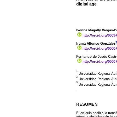
digital age
Ivonne Magally Vargas-P
http://orcid.org/0009
2
Iruma Alfonso-González
http://orcid.org/0000
Fernando de Jesús Cast
http://orcid.org/0000
1
Universidad Regional Au
2
Universidad Regional Aut
3
Universidad Regional Aut
RESUMEN
El artículo analiza la tran
cómo la digitalización imp