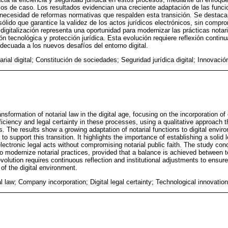
dios de caso. Los resultados evidencian una creciente adaptación de las funci
la necesidad de reformas normativas que respalden esta transición. Se destaca
ólido que garantice la validez de los actos jurídicos electrónicos, sin comprom
 digitalización representa una oportunidad para modernizar las prácticas notar
ión tecnológica y protección jurídica. Esta evolución requiere reflexión continu
decuada a los nuevos desafíos del entorno digital.
rial digital; Constitución de sociedades; Seguridad jurídica digital; Innovació
ansformation of notarial law in the digital age, focusing on the incorporation 
ficiency and legal certainty in these processes, using a qualitative approach 
s. The results show a growing adaptation of notarial functions to digital envir
to support this transition. It highlights the importance of establishing a solid
electronic legal acts without compromising notarial public faith. The study conc
to modernize notarial practices, provided that a balance is achieved between t
evolution requires continuous reflection and institutional adjustments to ensure
of the digital environment.
ial law; Company incorporation; Digital legal certainty; Technological innovation