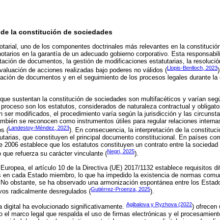
 de la constitución de sociedades
otarial, uno de los componentes doctrinales más relevantes en la constitució
notarios en la garantía de un adecuado gobierno corporativo. Esta responsabil
etación de documentos, la gestión de modificaciones estatutarias, la resoluci
Llopis-Benlloch, 2023
evaluación de acciones realizadas bajo poderes no válidos (
ración de documentos y en el seguimiento de los procesos legales durante la 
que sustentan la constitución de sociedades son multifacéticos y varían según
proceso son los estatutos, considerados de naturaleza contractual y obligato
ser modificados, el procedimiento varía según la jurisdicción y las circunsta
mbién se reconocen como instrumentos útiles para regular relaciones interna
Landestoy-Méndez, 2023
os (
). En consecuencia, la interpretación de la constitu
utarias, que constituyen el principal documento constitucional. En países como
 2006 establece que los estatutos constituyen un contrato entre la sociedad
Negri, 2025
lo que refuerza su carácter vinculante (
).
Europea, el artículo 10 de la Directiva (UE) 2017/1132 establece requisitos di
s en cada Estado miembro, lo que ha impedido la existencia de normas comun
 No obstante, se ha observado una armonización espontánea entre los Estad
Gutiérrez-Proenza, 2025
os radicalmente desregulados (
).
Agibalova y Ryzhova (2022
ra digital ha evolucionado significativamente.
) ofrecen
 el marco legal que respalda el uso de firmas electrónicas y el procesamient