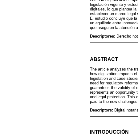
legislación vigente y estu
digitales, lo que plantea 
establecer un marco legal s
El estudio concluye que la
un equilibrio entre innovac
que aseguren la atención a
Descriptores:
Derecho nota
ABSTRACT
The article analyzes the tr
how digitization impacts ef
legislation and case studie
need for regulatory reforms 
guarantees the validity of 
represents an opportunity 
and legal protection. This 
paid to the new challenges 
Descriptors:
Digital notar
INTRODUCCIÓN