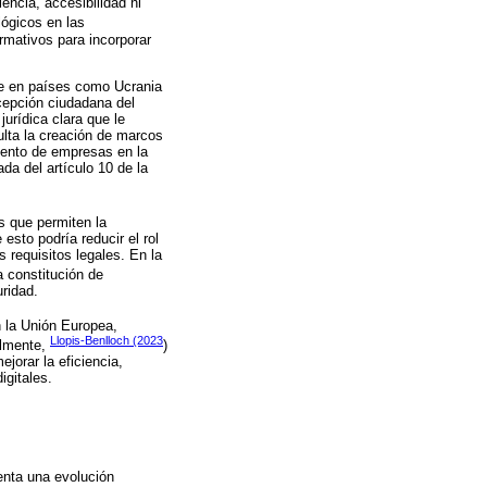
iencia, accesibilidad ni
lógicos en las
rmativos para incorporar
ue en países como Ucrania
rcepción ciudadana del
urídica clara que le
ulta la creación de marcos
miento de empresas en la
da del artículo 10 de la
es que permiten la
esto podría reducir el rol
s requisitos legales. En la
a constitución de
uridad.
n la Unión Europea,
Llopis-Benlloch (2023
almente,
)
jorar la eficiencia,
igitales.
senta una evolución