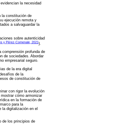
 evidencian la necesidad
 la constitución de
 su ejecución remota y
tados a salvaguardar la
paciones sobre autenticidad
es y Pérez-Comenale, 2021
).
una comprensión profunda de
ión de sociedades. Abordar
rno empresarial seguro.
as de la era digital
desafíos de la
cesos de constitución de
inar con rigor la evolución
 en mostrar cómo armonizar
rídica en la formación de
 marco para la
la digitalización en el
 de los principios de