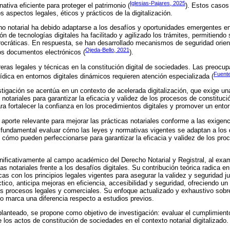
Iglesias-Pajares, 2025
tiva eficiente para proteger el patrimonio (
). Estos casos
s aspectos legales, éticos y prácticos de la digitalización.
ho notarial ha debido adaptarse a los desafíos y oportunidades emergentes en
n de tecnologías digitales ha facilitado y agilizado los trámites, permitiendo
rocráticas. En respuesta, se han desarrollado mecanismos de seguridad orien
Ojeda-Bello, 2021
los documentos electrónicos (
).
reras legales y técnicas en la constitución digital de sociedades. Las preocu
Fuent
ídica en entornos digitales dinámicos requieren atención especializada (
stigación se acentúa en un contexto de acelerada digitalización, que exige 
 notariales para garantizar la eficacia y validez de los procesos de constituc
ra fortalecer la confianza en los procedimientos digitales y promover un ento
aporte relevante para mejorar las prácticas notariales conforme a las exigenci
 fundamental evaluar cómo las leyes y normativas vigentes se adaptan a los 
y cómo pueden perfeccionarse para garantizar la eficacia y validez de los pro
gnificativamente al campo académico del Derecho Notarial y Registral, al exam
as notariales frente a los desafíos digitales. Su contribución teórica radica
as con los principios legales vigentes para asegurar la validez y seguridad ju
tico, anticipa mejoras en eficiencia, accesibilidad y seguridad, ofreciendo un
os procesos legales y comerciales. Su enfoque actualizado y exhaustivo sobre 
no marca una diferencia respecto a estudios previos.
lanteado, se propone como objetivo de investigación: evaluar el cumplimiento
e los actos de constitución de sociedades en el contexto notarial digitalizado.