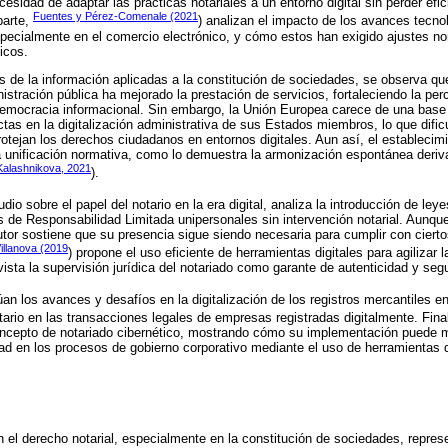
esidad de adaptar las prácticas notariales a un entorno digital sin perder efic
Fuentes y Pérez-Comenale (2021
parte,
) analizan el impacto de los avances tecno
specialmente en el comercio electrónico, y cómo estos han exigido ajustes no
nicos.
s de la información aplicadas a la constitución de sociedades, se observa q
inistración pública ha mejorado la prestación de servicios, fortaleciendo la pe
mocracia informacional. Sin embargo, la Unión Europea carece de una base j
tas en la digitalización administrativa de sus Estados miembros, lo que dific
rotejan los derechos ciudadanos en entornos digitales. Aun así, el estableci
a unificación normativa, como lo demuestra la armonización espontánea deriva
Kalashnikova, 2021
).
udio sobre el papel del notario en la era digital, analiza la introducción de ley
 de Responsabilidad Limitada unipersonales sin intervención notarial. Aunque 
 autor sostiene que su presencia sigue siendo necesaria para cumplir con cierto
illanova (2019
) propone el uso eficiente de herramientas digitales para agilizar l
ista la supervisión jurídica del notariado como garante de autenticidad y seg
úan los avances y desafíos en la digitalización de los registros mercantiles e
tario en las transacciones legales de empresas registradas digitalmente. Fin
concepto de notariado cibernético, mostrando cómo su implementación puede me
dad en los procesos de gobierno corporativo mediante el uso de herramientas d
en el derecho notarial, especialmente en la constitución de sociedades, repre