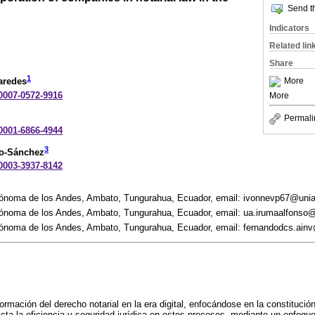
Send th
Indicators
Related lin
Share
1
More
aredes
-0007-0572-9916
More
Permali
-0001-6866-4944
3
ro-Sánchez
-0003-3937-8142
tónoma de los Andes, Ambato, Tungurahua, Ecuador, email: ivonnevp67@uni
ónoma de los Andes, Ambato, Tungurahua, Ecuador, email: ua.irumaalfonso
ónoma de los Andes, Ambato, Tungurahua, Ecuador, email: fernandodcs.ain
sformación del derecho notarial en la era digital, enfocándose en la constituc
acta la eficiencia y seguridad jurídica en estos procesos, mediante un enfoqu