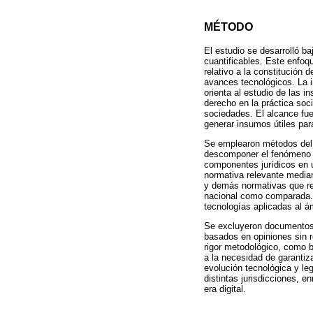
MÉTODO
El estudio se desarrolló ba
cuantificables. Este enfoq
relativo a la constitución 
avances tecnológicos. La in
orienta al estudio de las i
derecho en la práctica soci
sociedades. El alcance fue
generar insumos útiles para
Se emplearon métodos del n
descomponer el fenómeno en
componentes jurídicos en un
normativa relevante median
y demás normativas que regu
nacional como comparada. 
tecnologías aplicadas al á
Se excluyeron documentos n
basados en opiniones sin r
rigor metodológico, como b
a la necesidad de garantiza
evolución tecnológica y le
distintas jurisdicciones, e
era digital.