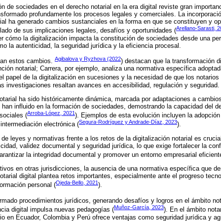
ión de sociedades en el derecho notarial en la era digital reviste gran importan
ansformado profundamente los procesos legales y comerciales. La incorporaci
arial ha generado cambios sustanciales en la forma en que se constituyen y op
Arellano-Sarasti, 
ado de sus implicaciones legales, desafíos y oportunidades (
r cómo la digitalización impacta la constitución de sociedades desde una pers
la autenticidad, la seguridad jurídica y la eficiencia procesal.
Agibalova y Ryzhova (2022
ian estos cambios.
) destacan que la transformación d
nción notarial; Carrera, por ejemplo, analiza una normativa específica adopta
el papel de la digitalización en sucesiones y la necesidad de que los notarios
tas investigaciones resaltan avances en accesibilidad, regulación y seguridad.
otarial ha sido históricamente dinámica, marcada por adaptaciones a cambio
os han influido en la formación de sociedades, demostrando la capacidad del de
Arroba-López, 2021
sociales (
). Ejemplos de esta evolución incluyen la adopción d
Segura-Rodríguez y Andrade-Díaz, 2023
intermediación electrónica (
).
e leyes y normativas frente a los retos de la digitalización notarial es cruci
cidad, validez documental y seguridad jurídica, lo que exige fortalecer la con
arantizar la integridad documental y promover un entorno empresarial eficient
tivos en otras jurisdicciones, la ausencia de una normativa específica que de
otarial digital plantea retos importantes, especialmente ante el progreso tecno
Ojeda-Bello, 2021
ormación personal (
).
ormado procedimientos jurídicos, generando desafíos y logros en el ámbito nota
Muñoz-García, 2023
cia digital impulsa nuevas pedagogías (
). En el ámbito notar
ario en Ecuador, Colombia y Perú ofrece ventajas como seguridad jurídica y agi