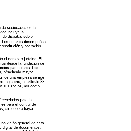
n de sociedades es la
idad incluye la
ón de disputas sobre
). Los notarios desempeñan
constitución y operación
 el contexto jurídico. El
rios desde la fundación de
ncias particulares. Los
s, ofreciendo mayor
ción de una empresa se rige
 Inglaterra, el artículo 33
 y sus socios, así como
ferenciados para la
es para el control de
os, sin que se hayan
 una visión general de esta
o digital de documentos.