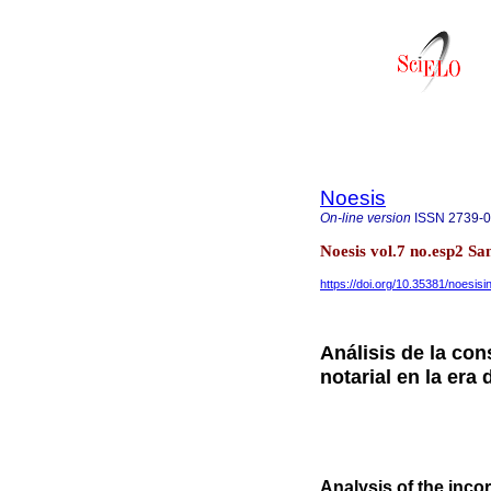
Noesis
On-line version
ISSN
2739-
Noesis vol.7 no.esp2 S
https://doi.org/10.35381/noesisi
Análisis de la co
notarial en la era d
Analysis of the incor