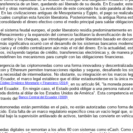
transferencia de un bien, quedando así liberado de su deuda. En Ecuador, este
vil y otras normativas. La evolución de este concepto ha sido paralela al des
n las civilizaciones antiguas de Mesopotamia y Egipto, el pago se realizab
uales cumplían esta función liberatoria. Posteriormente, la antigua Roma es
onsolidando el dinero efectivo como el medio principal para saldar obligacion
l sistema feudal europeo, el poder liberatorio residía predominantemente en l
Renacimiento y la expansión del comercio facilitaron la diversificación de los
e cambio y los cheques, que introdujeron un poder liberatorio basado en docu
 más significativa ocurrió con el desarrollo de los sistemas bancarios moderno
aria y el crédito centralizaron aún más el rol del dinero. En la actualidad, e
s, incluyendo tarjetas de crédito, transferencias electrónicas y, de manera p
redefinen los mecanismos para cumplir con las obligaciones financieras.
mergencia de las criptomonedas como una forma innovadora y descentralizada d
coin y Ethereum permiten transacciones rápidas y seguras, desafiando los si
 la necesidad de intermediarios. No obstante, su integración en los marcos le
n Ecuador, el marco legal establece que el dólar estadounidense es la única 
Código Orgánico Monetario y Financiero (2014)
, en su artículo 94, "la moneda posee 
del Ecuador... En ningún caso, el Estado podrá obligar a una persona natural o
da distinta al dólar de los Estados Unidos de América". Esta competencia e
Banco Central del Ecuador (2009)
 través del
.
criptomonedas están permitidas en el país, no están autorizadas como forma de
cido. Esta falta de un marco regulatorio específico crea un vacío legal que, s
tal bajo la supervisión antilavado de activos, también las convierte en vehíc
nedas digitales se remontan a los años 80 con sistemas como eCash. Como