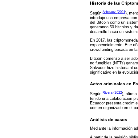
Historia de las Cript
Arbelaez (2021
Según
), men
introdujo una empresa con 
del Bitcoin como un sistema
generando 50 bitcoins y da
desarrollo hacia un sistem
En 2017, las criptomonedas
exponencialmente. Ese año
crowdfunding basada en la
Bitcoin comenzó a ser ado
no fungibles (NFTs) ganaron
Salvador hizo historia al 
significativo en la evoluci
Actos criminales en E
Rivera (2022
Según
), afirm
tenido una colaboración pr
Ecuador presenta crecimien
crimen organizado en el pa
Análisis de casos
Mediante la información ad
A partir de la revisión bib