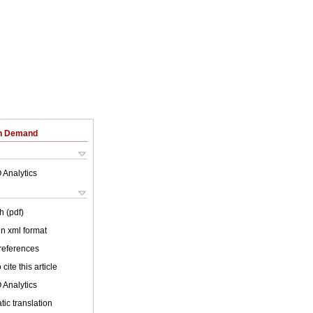
on Demand
 Analytics
h (pdf)
 in xml format
 references
cite this article
 Analytics
ic translation