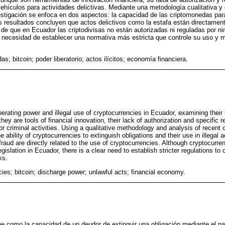
vehículos para actividades delictivas. Mediante una metodología cualitativa y 
nvestigación se enfoca en dos aspectos: la capacidad de las criptomonedas para
os resultados concluyen que actos delictivos como la estafa están directamen
de que en Ecuador las criptodivisas no están autorizadas ni reguladas por ni
a necesidad de establecer una normativa más estricta que controle su uso y m
s; bitcoin; poder liberatorio; actos ilícitos; economía financiera.
iberating power and illegal use of cryptocurrencies in Ecuador, examining their 
hey are tools of financial innovation, their lack of authorization and specific r
or criminal activities. Using a qualitative methodology and analysis of recent
 ability of cryptocurrencies to extinguish obligations and their use in illegal 
fraud are directly related to the use of cryptocurrencies. Although cryptocurre
gislation in Ecuador, there is a clear need to establish stricter regulations to 
ks.
ies; bitcoin; discharge power; unlawful acts; financial economy.
fine como la capacidad de un deudor de extinguir una obligación mediante el p