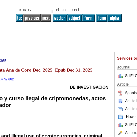
Services 
0365
Journal
anta Ana de Coro Dec. 2025 Epub Dec 31, 2025
SciELO
n.v7i2.662
Article
DE INVESTIGACIÓN
Spanis
io y curso ilegal de criptomonedas, actos
Article
ador
Article
How to 
SciELO
Automat
and Illegal use of cryptocurrencies, criminal