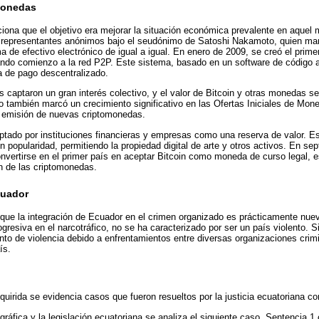
omonedas
ciona que el objetivo era mejorar la situación económica prevalente en aquel 
representantes anónimos bajo el seudónimo de Satoshi Nakamoto, quien marcó 
 de efectivo electrónico de igual a igual. En enero de 2009, se creó el primer
ndo comienzo a la red P2P. Este sistema, basado en un software de código abi
a de pago descentralizado.
 captaron un gran interés colectivo, y el valor de Bitcoin y otras monedas se
 también marcó un crecimiento significativo en las Ofertas Iniciales de Mon
 emisión de nuevas criptomonedas.
ptado por instituciones financieras y empresas como una reserva de valor. 
 popularidad, permitiendo la propiedad digital de arte y otros activos. En se
convertirse en el primer país en aceptar Bitcoin como moneda de curso legal, e
ón de las criptomonedas.
cuador
a que la integración de Ecuador en el crimen organizado es prácticamente nuev
ogresiva en el narcotráfico, no se ha caracterizado por ser un país violento.
to de violencia debido a enfrentamientos entre diversas organizaciones crimi
ís.
quirida se evidencia casos que fueron resueltos por la justicia ecuatoriana co
liográfica y la legislación ecuatoriana se analiza el siguiente caso, Sentencia