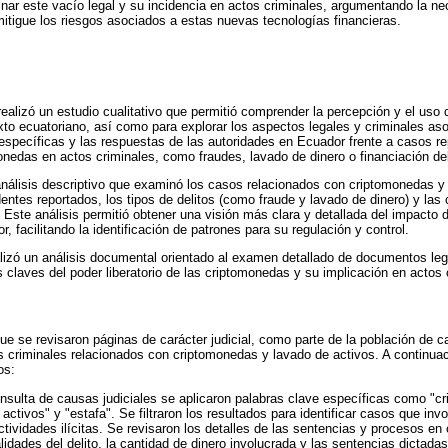
nar este vacío legal y su incidencia en actos criminales, argumentando la n
itigue los riesgos asociados a estas nuevas tecnologías financieras.
realizó un estudio cualitativo que permitió comprender la percepción y el uso d
to ecuatoriano, así como para explorar los aspectos legales y criminales as
 específicas y las respuestas de las autoridades en Ecuador frente a casos r
onedas en actos criminales, como fraudes, lavado de dinero o financiación del
nálisis descriptivo que examinó los casos relacionados con criptomonedas y 
identes reportados, los tipos de delitos (como fraude y lavado de dinero) y l
ste análisis permitió obtener una visión más clara y detallada del impacto 
r, facilitando la identificación de patrones para su regulación y control.
izó un análisis documental orientado al examen detallado de documentos legal
s claves del poder liberatorio de las criptomonedas y su implicación en actos 
e se revisaron páginas de carácter judicial, como parte de la población de ca
os criminales relacionados con criptomonedas y lavado de activos. A continuac
os:
nsulta de causas judiciales se aplicaron palabras clave específicas como "cr
 activos" y "estafa". Se filtraron los resultados para identificar casos que inv
tividades ilícitas. Se revisaron los detalles de las sentencias y procesos en
idades del delito, la cantidad de dinero involucrada y las sentencias dictadas