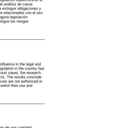
el análisis de casos
 extinguir obligaciones y
te relacionados con el uso
nguna legislación
itigue los riesgos
influence in the legal and
egulation in the country has
 court cases, the research
acts. The results conclude
ncies are not authorized or
control their use and
ago de una cantidad