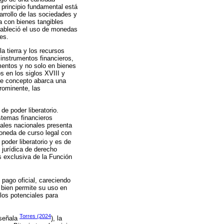
 principio fundamental está
arrollo de las sociedades y
a con bienes tangibles
tableció el uso de monedas
es.
a tierra y los recursos
 instrumentos financieros,
mentos y no solo en bienes
s en los siglos XVIII y
ste concepto abarca una
rominente, las
e poder liberatorio.
stemas financieros
gales nacionales presenta
moneda de curso legal con
poder liberatorio y es de
 jurídica de derecho
s exclusiva de la Función
 pago oficial, careciendo
i bien permite su uso en
ulos potenciales para
Torres (2024
 señala
), la