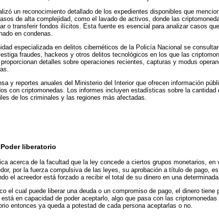
ealizó un reconocimiento detallado de los expedientes disponibles que menci
casos de alta complejidad, como el lavado de activos, donde las criptomoned
tar o transferir fondos ilícitos. Esta fuente es esencial para analizar casos q
inado en condenas.
idad especializada en delitos cibernéticos de la Policía Nacional se consultar
vestiga fraudes, hackeos y otros delitos tecnológicos en los que las criptom
 proporcionan detalles sobre operaciones recientes, capturas y modus operan
das.
sa y reportes anuales del Ministerio del Interior que ofrecen información públ
ados con criptomonedas. Los informes incluyen estadísticas sobre la cantidad 
iles de los criminales y las regiones más afectadas.
Poder liberatorio
lica acerca de la facultad que la ley concede a ciertos grupos monetarios, en v
or, por la fuerza compulsiva de las leyes, su aprobación a título de pago, es 
ando el acreedor está forzado a recibir el total de su dinero en una determinad
ico el cual puede liberar una deuda o un compromiso de pago, el dinero tiene po
a está en capacidad de poder aceptarlo, algo que pasa con las criptomonedas
torio entonces ya queda a potestad de cada persona aceptarlas o no.