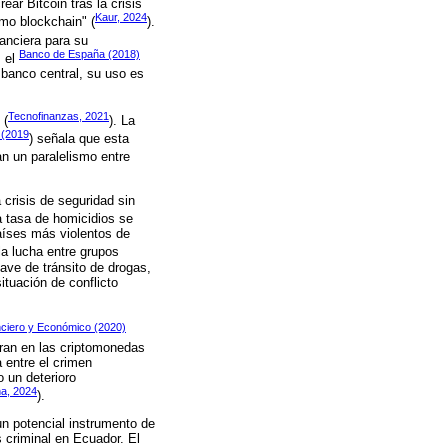
r Bitcoin tras la crisis
Kaur, 2024
mo blockchain" (
).
nanciera para su
Banco de España (2018)
, el
 banco central, su uso es
Tecnofinanzas, 2021
 (
). La
 (2019
) señala que esta
an un paralelismo entre
 crisis de seguridad sin
la tasa de homicidios se
aíses más violentos de
a lucha entre grupos
lave de tránsito de drogas,
tuación de conflicto
nciero y Económico (2020)
tran en las criptomonedas
 entre el crimen
o un deterioro
na, 2024
).
un potencial instrumento de
s criminal en Ecuador. El