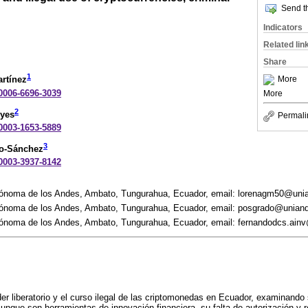
Send th
Indicators
Related lin
Share
1
More
rtínez
-0006-6696-3039
More
2
eyes
Permali
-0003-1653-5889
3
ro-Sánchez
-0003-3937-8142
tónoma de los Andes, Ambato, Tungurahua, Ecuador, email: lorenagm50@uni
tónoma de los Andes, Ambato, Tungurahua, Ecuador, email: posgrado@unian
ónoma de los Andes, Ambato, Tungurahua, Ecuador, email: fernandodcs.ain
der liberatorio y el curso ilegal de las criptomonedas en Ecuador, examinando 
Aunque son herramientas de innovación financiera, su falta de autorización y r