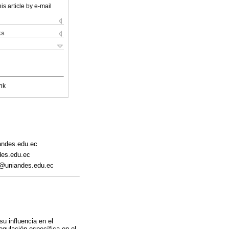
is article by e-mail
ks
nk
andes.edu.ec
des.edu.ec
v@uniandes.edu.ec
su influencia en el
egulación específica en el