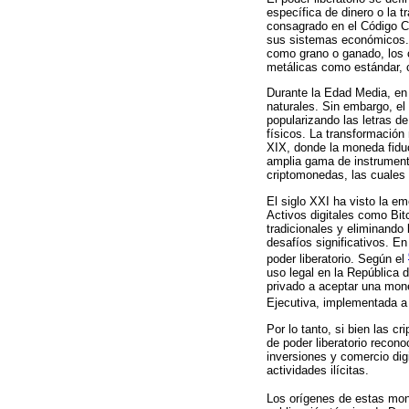
específica de dinero o la 
consagrado en el Código Ci
sus sistemas económicos. E
como grano o ganado, los c
metálicas como estándar, c
Durante la Edad Media, en e
naturales. Sin embargo, el 
popularizando las letras d
físicos. La transformación
XIX, donde la moneda fiduci
amplia gama de instrumento
criptomonedas, las cuales 
El siglo XXI ha visto la e
Activos digitales como Bit
tradicionales y eliminando
desafíos significativos. E
poder liberatorio. Según el
uso legal en la República 
privado a aceptar una mone
Ejecutiva, implementada a
Por lo tanto, si bien las 
de poder liberatorio recono
inversiones y comercio digi
actividades ilícitas.
Los orígenes de estas mo