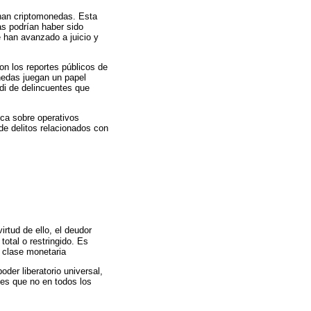
onan criptomonedas. Esta
as podrían haber sido
ue han avanzado a juicio y
on los reportes públicos de
onedas juegan un papel
di de delincuentes que
ica sobre operativos
de delitos relacionados con
irtud de ello, el deudor
total o restringido. Es
a clase monetaria
der liberatorio universal,
 es que no en todos los