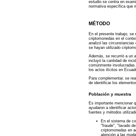
estudio se centra en exami
normativa específica que m
MÉTODO
En el presente trabajo, se 
criptomonedas en el contex
analizó las circunstancias
se hayan utilizado criptom
Además, se recurrió a un a
incluyó la cantidad de inc
comúnmente involucradas. E
los actos ilícitos en Ecuado
Para complementar, se real
de identificar los elemento
Población y muestra
Es importante mencionar qu
ayudaron a identificar act
fuentes y métodos utilizad
En el sistema de co
"fraude", "lavado de
criptomonedas en ac
atención a las modal