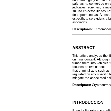
país las ha convertido en 
judiciales recientes, la i
su uso en actos ilícitos L
de criptomonedas. A pesar 
específica, se evidencia l
asociados.
Descriptores:
Criptomoneda
ABSTRACT
This article analyzes the l
criminal context. Although t
turned them into vehicles f
focuses on two aspects: the
that criminal acts such as 
regulated by any specific le
mitigate the associated ris
Descriptors:
Cryptocurrenc
INTRODUCCIÓN
El poder liberatorio se de