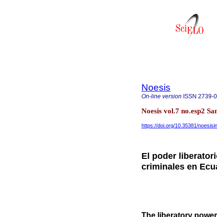
Noesis
On-line version
ISSN
2739-
Noesis vol.7 no.esp2 S
https://doi.org/10.35381/noesisi
El poder liberator
criminales en Ecu
The liberatory power 