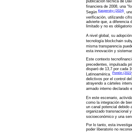
publicación técnica de Dav
financiera de 2008, una "f
Kaspersky (2024)
Según
, un
verificación, utilizando ci
advierte que, a diferencia
limitado y no es obligator
A nivel global, su adopció
tecnología blockchain sub
misma transparencia puede
esta innovación y sistemas
Este contexto tecnofinanci
precedentes, impulsada pr
disparó de 13,7 por cada 1
Pontón (2022
Latinoamérica.
delictivos por el control d
atrayendo a cárteles inter
armado interno declarado e
En este escenario, activid
como la integración de bie
un canal potencial debido 
organizado transnacional y 
socioeconómico y una sensa
Por lo tanto, esta investi
poder liberatorio no recono