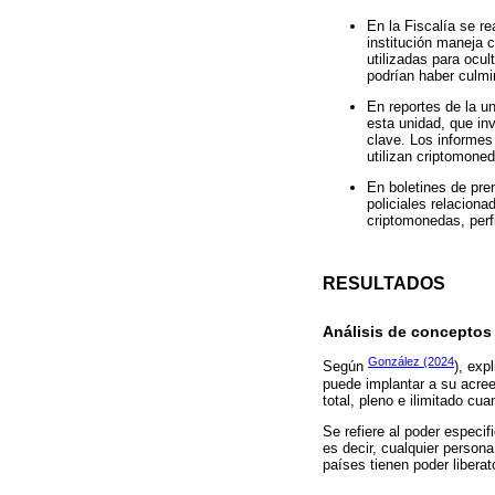
En la Fiscalía se r
institución maneja 
utilizadas para ocul
podrían haber culm
En reportes de la un
esta unidad, que in
clave. Los informes
utilizan criptomone
En boletines de pren
policiales relacion
criptomonedas, perf
RESULTADOS
Análisis de conceptos 
González (2024
Según
), exp
puede implantar a su acreed
total, pleno e ilimitado cu
Se refiere al poder especif
es decir, cualquier person
países tienen poder libera