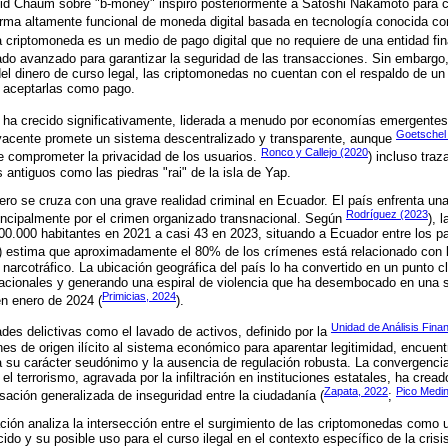
id Chaum sobre "b-money" inspiró posteriormente a Satoshi Nakamoto para crea
orma altamente funcional de moneda digital basada en tecnología conocida co
a criptomoneda es un medio de pago digital que no requiere de una entidad fi
frado avanzado para garantizar la seguridad de las transacciones. Sin embargo
 del dinero de curso legal, las criptomonedas no cuentan con el respaldo de un
io aceptarlas como pago.
n ha crecido significativamente, liderada a menudo por economías emergentes
Goetschel
yacente promete un sistema descentralizado y transparente, aunque
Ronco y Callejo (2020
 comprometer la privacidad de los usuarios.
) incluso traz
 antiguos como las piedras "rai" de la isla de Yap.
ero se cruza con una grave realidad criminal en Ecuador. El país enfrenta una
Rodríguez (2023
incipalmente por el crimen organizado transnacional. Según
), 
00.000 habitantes en 2021 a casi 43 en 2023, situando a Ecuador entre los p
) estima que aproximadamente el 80% de los crímenes está relacionado con l
el narcotráfico. La ubicación geográfica del país lo ha convertido en un punto c
nacionales y generando una espiral de violencia que ha desembocado en una si
Primicias, 2024
n enero de 2024 (
).
Unidad de Análisis Fina
ades delictivas como el lavado de activos, definido por la
nes de origen ilícito al sistema económico para aparentar legitimidad, encuen
a su carácter seudónimo y la ausencia de regulación robusta. La convergencia
el terrorismo, agravada por la infiltración en instituciones estatales, ha cread
Zapata, 2022
Pico Medi
ción generalizada de inseguridad entre la ciudadanía (
;
gación analiza la intersección entre el surgimiento de las criptomonedas como 
cido y su posible uso para el curso ilegal en el contexto específico de la crisi