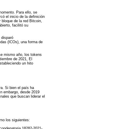
momento. Para ello, se
el inicio de la definición
 bloque de la red Bitcoin,
erto, facilitó su
 disparó
edas (ICOs), una forma de
Ese mismo año, los tokens
ptiembre de 2021, El
stableciendo un hito
a. Si bien el país ha
 Sin embargo, desde 2019
nales que buscan liderar el
mo los siguientes:
 1 condenatoria 18282-2021-