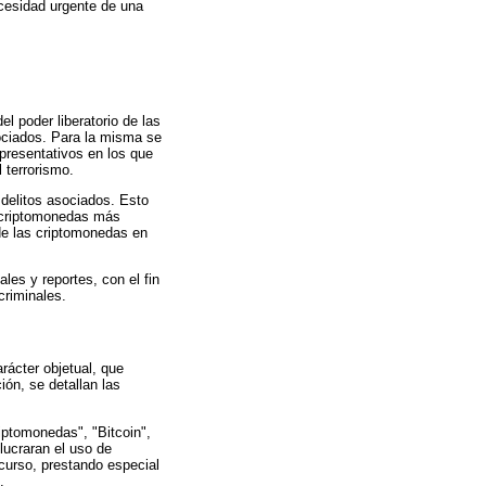
ecesidad urgente de una
el poder liberatorio de las
ociados. Para la misma se
epresentativos en los que
 terrorismo.
delitos asociados. Esto
as criptomonedas más
de las criptomonedas en
es y reportes, con el fin
criminales.
rácter objetual, que
ión, se detallan las
iptomonedas", "Bitcoin",
olucraran el uso de
 curso, prestando especial
.