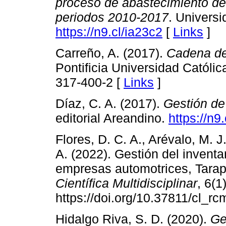
proceso de abastecimiento de 
periodos 2010-2017
. Universi
https://n9.cl/ia23c2
[
Links
]
Carreño, A. (2017).
Cadena de 
Pontificia Universidad Católica
317-400-2 [
Links
]
Díaz, C. A. (2017).
Gestión de
editorial Areandino.
https://n9
Flores, D. C. A., Arévalo, M. J
A. (2022). Gestión del inventar
empresas automotrices, Tarap
Científica Multidisciplinar
, 6(1
https://doi.org/10.37811/cl_rc
Hidalgo Riva, S. D. (2020).
Ge