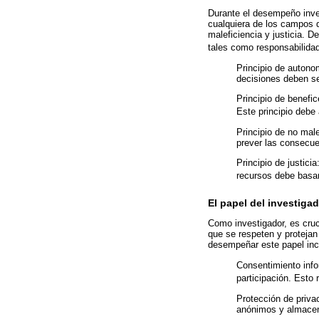
Durante el desempeño inves
cualquiera de los campos d
maleficiencia y justicia. D
tales como responsabilidad
Principio de autonom
decisiones deben se
Principio de benefic
Este principio debe
Principio de no mal
prever las consecue
Principio de justic
recursos debe basar
El papel del investiga
Como investigador, es cruc
que se respeten y protejan
desempeñar este papel inc
Consentimiento info
participación. Esto 
Protección de privac
anónimos y almacen