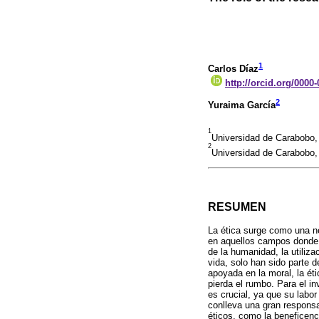
1
Carlos Díaz
http://orcid.org/0000
2
Yuraima García
1
Universidad de Carabobo,
2
Universidad de Carabobo,
RESUMEN
La ética surge como una n
en aquellos campos donde s
de la humanidad, la utiliz
vida, solo han sido parte d
apoyada en la moral, la éti
pierda el rumbo. Para el in
es crucial, ya que su labor
conlleva una gran responsa
éticos, como la beneficenc