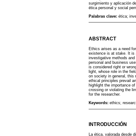
surgimiento y aplicación de 
ética personal y social pe
Palabras clave:
ética; inv
ABSTRACT
Ethics arises as a need for 
existence is at stake. It i
investigative methods and 
personal and business use, 
is considered right or wron
light, whose role in the fi
on society in general, this
ethical principles prevail
highlight the importance of
crossing or violating the li
for the researcher.
Keywords:
ethics; researc
INTRODUCCIÓN
La ética, valorada desde 