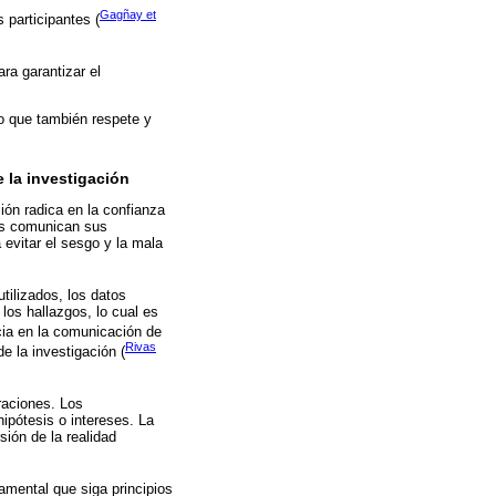
Gagñay et
 participantes (
ra garantizar el
no que también respete y
 la investigación
ión radica en la confianza
res comunican sus
 evitar el sesgo y la mala
tilizados, los datos
 los hallazgos, lo cual es
cia en la comunicación de
Rivas
de la investigación (
raciones. Los
hipótesis o intereses. La
sión de la realidad
damental que siga principios