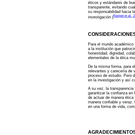
éticos y estándares de buen
transparente, evitando cua
su responsabilidad hacia l
Rangel et al., 
investigación (
CONSIDERACIONES
Para el mundo académico y c
a la institución que patroci
honestidad, dignidad, cola
elementales de la ética mun
De la misma forma, para el
relevantes y carecería de v
proceso de estudio. Pero d
en la investigación y así c
A su vez, la transparencia
garantizar la confianza en 
de actuar de manera ética 
manera confiable y veraz. 
en una forma de vida, como
AGRADECIMIENTO