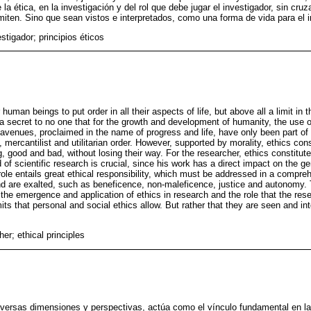
la ética, en la investigación y del rol que debe jugar el investigador, sin cruza
rmiten. Sino que sean vistos e interpretados, como una forma de vida para el i
estigador; principios éticos
human beings to put order in all their aspects of life, but above all a limit in 
s a secret to no one that for the growth and development of humanity, the use o
avenues, proclaimed in the name of progress and life, have only been part of 
mercantilist and utilitarian order. However, supported by morality, ethics cons
g, good and bad, without losing their way. For the researcher, ethics constitu
eld of scientific research is crucial, since his work has a direct impact on the 
 role entails great ethical responsibility, which must be addressed in a comp
 and are exalted, such as beneficence, non-maleficence, justice and autonomy.
 the emergence and application of ethics in research and the role that the res
mits that personal and social ethics allow. But rather that they are seen and int
her; ethical principles
diversas dimensiones y perspectivas, actúa como el vínculo fundamental en l