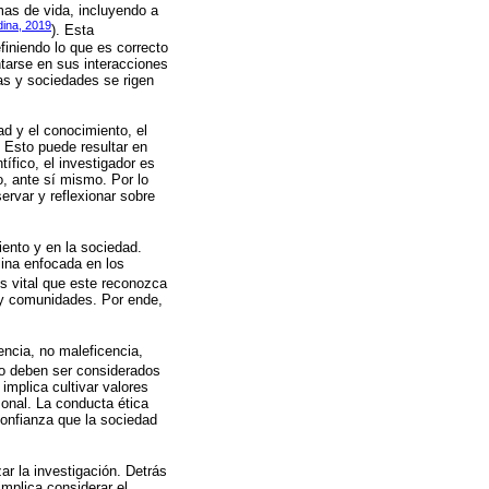
mas de vida, incluyendo a
dina, 2019
). Esta
finiendo lo que es correcto
ntarse en sus interacciones
ias y sociedades se rigen
ad y el conocimiento, el
 Esto puede resultar en
fico, el investigador es
o, ante sí mismo. Por lo
ervar y reflexionar sobre
iento y en la sociedad.
lina enfocada en los
Es vital que este reconozca
s y comunidades. Por ende,
encia, no maleficencia,
no deben ser considerados
implica cultivar valores
sonal. La conducta ética
 confianza que la sociedad
ar la investigación. Detrás
mplica considerar el