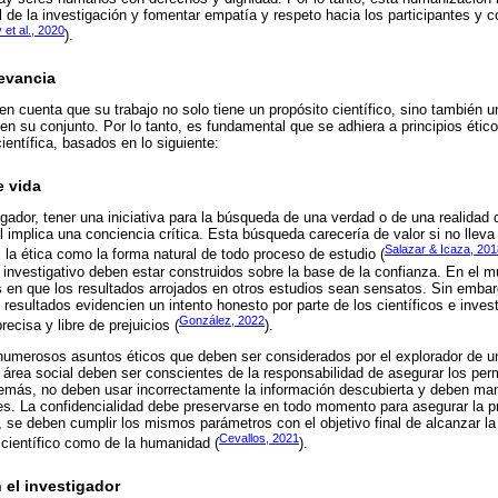
 de la investigación y fomentar empatía y respeto hacia los participantes y
et al., 2020
).
levancia
en cuenta que su trabajo no solo tiene un propósito científico, sino también u
en su conjunto. Por lo tanto, es fundamental que se adhiera a principios étic
ientífica, basados en lo siguiente:
e vida
igador, tener una iniciativa para la búsqueda de una verdad o de una realidad 
l implica una conciencia crítica. Esta búsqueda carecería de valor si no lleva
Salazar & Icaza, 201
la ética como la forma natural de todo proceso de estudio (
o investigativo deben estar construidos sobre la base de la confianza. En el m
 en que los resultados arrojados en otros estudios sean sensatos. Sin embarg
resultados evidencien un intento honesto por parte de los científicos e invest
González, 2022
cisa y libre de prejuicios (
).
umerosos asuntos éticos que deben ser considerados por el explorador de un
l área social deben ser conscientes de la responsabilidad de asegurar los per
demás, no deben usar incorrectamente la información descubierta y deben man
tes. La confidencialidad debe preservarse en todo momento para asegurar la p
, se deben cumplir los mismos parámetros con el objetivo final de alcanzar la
Cevallos, 2021
científico como de la humanidad (
).
 el investigador