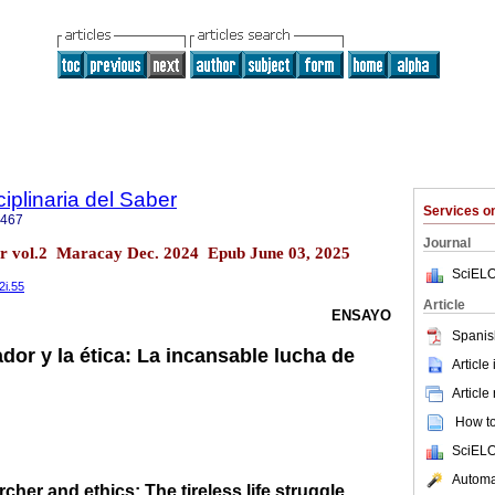
ciplinaria del Saber
Services 
2467
Journal
ber vol.2 Maracay Dec. 2024 Epub June 03, 2025
SciELO
2i.55
Article
ENSAYO
Spanis
gador y la ética: La incansable lucha de
Article
Article
How to 
SciELO
Automat
rcher and ethics: The tireless life struggle