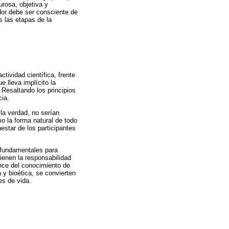
urosa, objetiva y
dor debe ser consciente de
s las etapas de la
tividad científica, frente
e lleva implícito la
 Resaltando los principios
cia.
la verdad, no serían
mo la forma natural de todo
estar de los participantes
n fundamentales para
tienen la responsabilidad
ance del conocimiento de
 y bioética, se convierten
es de vida.