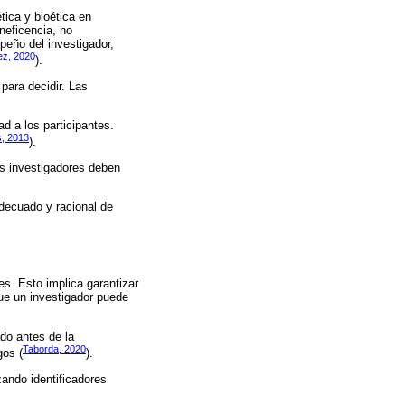
tica y bioética en
neficencia, no
peño del investigador,
z, 2020
).
para decidir. Las
ad a los participantes.
s, 2013
).
os investigadores deben
adecuado y racional de
es. Esto implica garantizar
ue un investigador puede
do antes de la
Taborda, 2020
gos (
).
zando identificadores