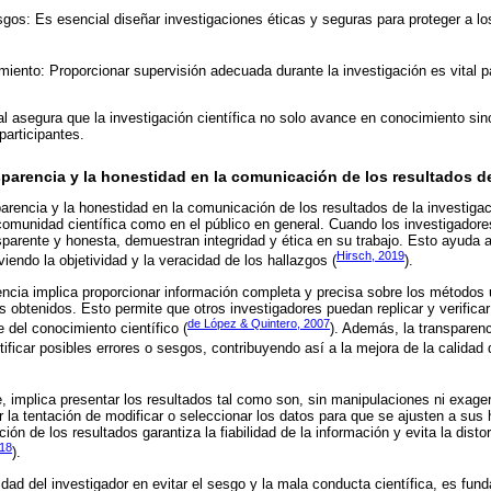
gos: Es esencial diseñar investigaciones éticas y seguras para proteger a los
iento: Proporcionar supervisión adecuada durante la investigación es vital pa
al asegura que la investigación científica no solo avance en conocimiento si
participantes.
sparencia y la honestidad en la comunicación de los resultados de
parencia y la honestidad en la comunicación de los resultados de la investigac
comunidad científica como en el público en general. Cuando los investigado
parente y honesta, demuestran integridad y ética en su trabajo. Esto ayuda a
Hirsch, 2019
iendo la objetividad y la veracidad de los hallazgos (
).
rencia implica proporcionar información completa y precisa sobre los métodos u
s obtenidos. Esto permite que otros investigadores puedan replicar y verificar
de López & Quintero, 2007
 del conocimiento científico (
). Además, la transparen
tificar posibles errores o sesgos, contribuyendo así a la mejora de la calidad 
e, implica presentar los resultados tal como son, sin manipulaciones ni exage
 la tentación de modificar o seleccionar los datos para que se ajusten a sus 
ón de los resultados garantiza la fiabilidad de la información y evita la distor
018
).
dad del investigador en evitar el sesgo y la mala conducta científica, es fun