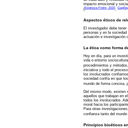
impacto emocional y social
Espinoza Freire, 2020
Gagñay 
(
;
Aspectos éticos de re
El investigador debe tener 
personas y en la sociedad 
actuación e investigación c
La ética como forma d
Hoy en día, para un invest
vida o entorno sociocultura
procedimientos y métodos, 
iniciativa y todo el proces
los involucrados confiamos
sociedad confía en que los 
mundo de forma concisa, pre
Del mismo modo, existen n
aquellos que trabajan en e
todos los involucrados. A
moral hacia los participan
Para otras investigaciones
confianza tanto del mundo 
Principios bioéticos en