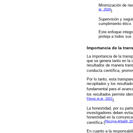
Minimización de ries
al., 2020
).
Supervisión y seguim
cumplimiento ético.
Este enfoque integr
proteja a todos sus 
Importancia de la tran
La importancia de la trans
que se genera tanto en la 
resultados de manera trans
conducta científica, promov
Por lo tanto, esta transpa
recopilados y los resultado
fundamental para el avance
los resultados permite iden
Flores et al., 2021
).
La honestidad, por su part
investigadores deben evitar
honestidad en la comunicaci
Piscoya-Arbañil, 2
científica (
En cuanto a la responsabili