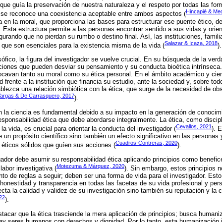
ue guía la preservación de nuestra naturaleza y el respeto por todas las for
Hincapié & Me
se reconoce una coexistencia aceptable entre ambos aspectos (
a en la moral, que proporciona las bases para estructurar ese puente ético, de
. Esta estructura permite a las personas encontrar sentido a sus vidas y orie
urando que no pierdan su rumbo o destino final. Así, las instituciones, famil
Salazar & Icaza, 2018
que son esenciales para la existencia misma de la vida (
).
sófico, la figura del investigador se vuelve crucial. En su búsqueda de la verd
aciones que pueden desviar su pensamiento y su conducta bioética intrínseca.
cavan tanto su moral como su ética personal. En el ámbito académico y cientí
 frente a la institución que financia su estudio, ante la sociedad y, sobre tod
ablezca una relación simbiótica con la ética, que surge de la necesidad de obs
argas & De Carrasquero, 2017
).
en la ciencia es fundamental debido a su impacto en la generación de conocim
responsabilidad ética que debe abordarse integralmente. La ética, como discip
Cevallos, 2021
a vida, es crucial para orientar la conducta del investigador (
). 
ne un propósito científico sino también un efecto significativo en las persona
Cuadros-Contreras, 2020
s éticos sólidos que guíen sus acciones (
).
gador debe asumir su responsabilidad ética aplicando principios como benefic
Motezuma & Márquez, 2020
labor investigativa (
). Sin embargo, estos principios 
 de reglas a seguir; deben ser una forma de vida para el investigador. Esto 
 honestidad y transparencia en todas las facetas de su vida profesional y per
ecta la calidad y validez de su investigación sino también su reputación y la
22
).
acar que la ética trasciende la mera aplicación de principios; busca humaniz
ay seres humanos con derechos y dignidad. Por lo tanto, esta humanización i