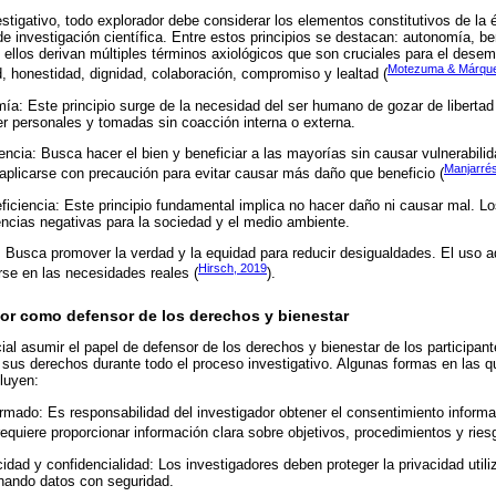
tigativo, todo explorador debe considerar los elementos constitutivos de la é
e investigación científica. Entre estos principios se destacan: autonomía, be
e ellos derivan múltiples términos axiológicos que son cruciales para el desem
Motezuma & Márque
, honestidad, dignidad, colaboración, compromiso y lealtad (
ía: Este principio surge de la necesidad del ser humano de gozar de libertad 
r personales y tomadas sin coacción interna o externa.
encia: Busca hacer el bien y beneficiar a las mayorías sin causar vulnerabilid
Manjarré
 aplicarse con precaución para evitar causar más daño que beneficio (
eficiencia: Este principio fundamental implica no hacer daño ni causar mal. L
ncias negativas para la sociedad y el medio ambiente.
ia: Busca promover la verdad y la equidad para reducir desigualdades. El uso 
Hirsch, 2019
se en las necesidades reales (
).
dor como defensor de los derechos y bienestar
ial asumir el papel de defensor de los derechos y bienestar de los participant
 sus derechos durante todo el proceso investigativo. Algunas formas en las q
luyen:
rmado: Es responsabilidad del investigador obtener el consentimiento informa
requiere proporcionar información clara sobre objetivos, procedimientos y ries
idad y confidencialidad: Los investigadores deben proteger la privacidad utili
ando datos con seguridad.