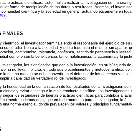
as prácticas científicas. Esto implica realizar la investigación de manera rig
lquier forma de manipulación de los datos o resultados. Además, el investiga
a comunidad científica y la sociedad en general, actuando éticamente en toda
2022
).
 FINALES
ientífico, el investigador termina siendo el responsable del ejercicio de su ac
na su estudio, frente a la sociedad, y sobre todo para el mismo, sin apartar, qu
boración, compromiso, tolerancia, confianza, sentido de pertenencia y lealtad.
dial como lo son la beneficencia, la no maleficiencia, la autonomía y la justi
 investigador, los significados que dan a la investigación, en su búsqueda de 
alor si no lleva implícita, en todo sus procedimientos y métodos la ética, co
e la misma manera se debe convertir en el defensor de los derechos y el bien
umplir a cabalidad su verdadero rol de investigador.
 y la honestidad en la comunicación de los resultados de la investigación so
la ciencia y evitar el sesgo y la mala conducta científica. Los investigadores 
y seguir los estándares de buenas prácticas científicas para contribuir al av
Finalmente podemos decir, que en todo momento para el investigador, la ética
 una norma esencial, donde prevalecen los valores y principios fundamental
S