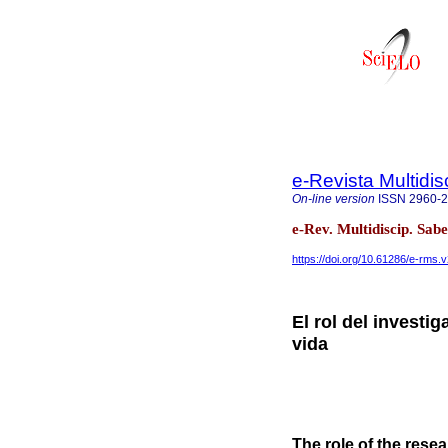
e-Revista Multidis
On-line version
ISSN
2960-
e-Rev. Multidiscip. Sa
https://doi.org/10.61286/e-rms.v
El rol del investi
vida
The role of the resea