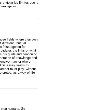
r o violar los límites que la
nvestigador.
those fields where their own
f different unusual
a false agenda for
olidates the links of what
tes his guide and beacon of
generation of knowledge and
rehensive manner where
 This essay seeks to
earcher must play, without
erpreted, as a way of life
a vida humana. Se