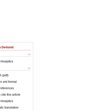
on Demand
 Analytics
h (pdf)
 in xml format
 references
cite this article
 Analytics
ic translation