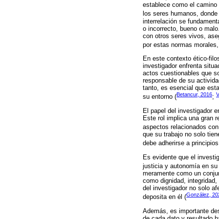
establece como el camino q
los seres humanos, donde 
interrelación se fundament
o incorrecto, bueno o malo
con otros seres vivos, aseg
por estas normas morales, 
En este contexto ético-filo
investigador enfrenta situ
actos cuestionables que so
responsable de su actividad
tanto, es esencial que est
Betancur, 2016
V
su entorno (
;
El papel del investigador 
Este rol implica una gran 
aspectos relacionados con l
que su trabajo no solo tie
debe adherirse a principio
Es evidente que el investi
justicia y autonomía en su 
meramente como un conjunto
como dignidad, integridad,
del investigador no solo af
González, 20
deposita en él (
Además, es importante dest
de cada dato y resultado h