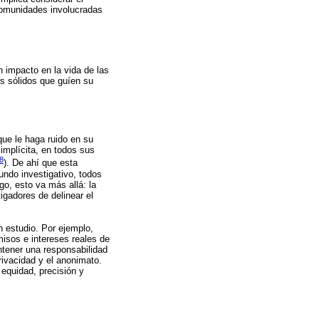
 comunidades involucradas
n impacto en la vida de las
os sólidos que guíen su
que le haga ruido en su
 implícita, en todos sus
8
). De ahí que esta
undo investigativo, todos
o, esto va más allá: la
igadores de delinear el
 estudio. Por ejemplo,
misos e intereses reales de
tener una responsabilidad
rivacidad y el anonimato.
 equidad, precisión y