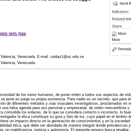
Send th
Indicators
Related lin
Share
More
-0002-3655-7666
More
Permali
 Valencia, Venezuela. E-mail: cediaz1@uc.edu.ve
 Valencia, Venezuela.
ecesidad de los seres humanos, de poner orden a todos sus aspectos de vida,
e pone en juego su propia existencia. Para nadie es un secreto, que para el 
ación de diferentes métodos y vías inusuales investigativos, proclamados en n
e una falsa agenda para uso personal y empresarial, de orden mercantilista y u
ca consolida los enlaces, de lo que se considera correcto o incorrecto, lo bue
vestigador la ética constituye su guía y faro de luz, cuyo papel en el ámbito de
 tiene un impacto directo en la generación de conocimientos y en la sociedad 
bilidad ética, que debe ser abordada de manera integral donde prevalezcan y 
ia, no maleficencia, justicia y autonomía. El presente ensayo busca resaltar, 