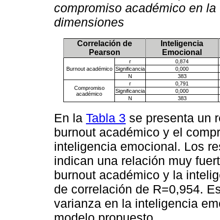
compromiso académico en la v
dimensiones
Correlación de
Inteligencia
Pearson
Emocional
r
0,874
Burnout académico
Significancia
0,000
N
383
r
0,791
Compromiso
Significancia
0,000
académico
N
383
En la
Tabla 3
se presenta un r
burnout académico y el comp
inteligencia emocional. Los r
indican una relación muy fuer
burnout académico y la inteli
de correlación de R=0,954. Es
varianza en la inteligencia em
modelo propuesto.