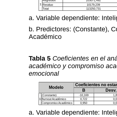
Regresión
103071,492
1
Residuo
10179,239
Total
113250,731
a. Variable dependiente: Inte
b. Predictores: (Constante),
Académico
Tabla 5
Coeficientes en el aná
académico y compromiso acadé
emocional
Coeficientes no esta
Modelo
B
Desv.
(Constante)
-10,169
1,
1
Burnout Académico
0,722
0,
Compromiso Académico
0,950
0,
a. Variable dependiente: Inte