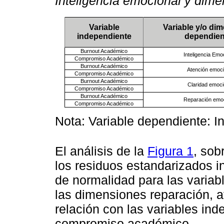
Inteligencia emocional y dim
Variable
Variable y/o di
independiente
dependien
Burnout Académico
Inteligencia Emo
Compromiso Académico
Burnout Académico
Atención emoci
Compromiso Académico
Burnout Académico
Claridad emoci
Compromiso Académico
Burnout Académico
Reparación emoc
Compromiso Académico
Nota: Variable dependiente: I
El análisis de la
Figura 1
, sob
los residuos estandarizados 
de normalidad para las variab
las dimensiones reparación, a
relación con las variables in
compromiso académico.